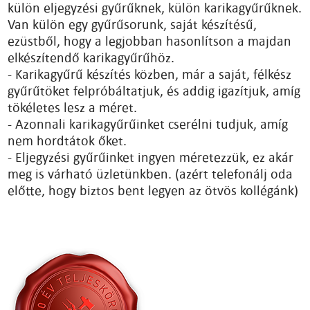
külön eljegyzési gyűrűknek, külön karikagyűrűknek.
Van külön egy gyűrűsorunk, saját készítésű,
ezüstből, hogy a legjobban hasonlítson a majdan
elkészítendő karikagyűrűhöz.
- Karikagyűrű készítés közben, már a saját, félkész
gyűrűtöket felpróbáltatjuk, és addig igazítjuk, amíg
tökéletes lesz a méret.
- Azonnali karikagyűrűinket cserélni tudjuk, amíg
nem hordtátok őket.
- Eljegyzési gyűrűinket ingyen méretezzük, ez akár
meg is várható üzletünkben. (azért telefonálj oda
előtte, hogy biztos bent legyen az ötvös kollégánk)