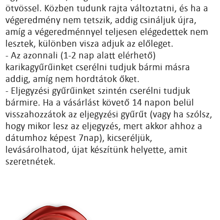
ötvössel. Közben tudunk rajta változtatni, és ha a
végeredmény nem tetszik, addig csináljuk újra,
amíg a végeredménnyel teljesen elégedettek nem
lesztek, különben visza adjuk az előleget.
- Az azonnali (1-2 nap alatt elérhető)
karikagyűrűinket cserélni tudjuk bármi másra
addig, amíg nem hordtátok őket.
- Eljegyzési gyűrűinket szintén cserélni tudjuk
bármire. Ha a vásárlást követő 14 napon belül
visszahozzátok az eljegyzési gyűrűt (vagy ha szólsz,
hogy mikor lesz az eljegyzés, mert akkor ahhoz a
dátumhoz képest 7nap), kicseréljük,
levásárolhatod, újat készítünk helyette, amit
szeretnétek.