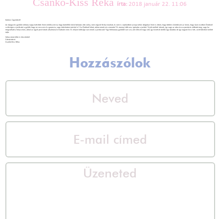
Csankó-Kiss Réka
írta:
2018 január 22. 11:06
Kedves Ügyintéző!
Az eljegyzési gyűrűm néhány napja kettétört. Nem emlékszem rá, hogy bármiféle külső behatás érte volna, nem végzek fizikai munkát, és nem is cipekedtem aznap nehéz dolgokat. Nem is értem, hogy történt. A kérdésem az lenne, hogy ilyen esetben Önöknél
szükséges-e javíttatni a gyűrűt, hogy ne vesszen el a garancia, vagy intézhetem máshol is? Ha Önöknél lehet, akkor ennek mi a menete? És mennyi időt vesz igénybe a javítás? Győr mellett lakunk, így vagy az oda-vissza postázás oldható meg, vagy ha
megvárható a helyszínen, akkor az egyik pesti útunk alkalmával el tudnám vinni. És milyen költsége van ennek a javításnak? Egy fehérarany gyűrűről van szó, ami először nagy volt, így kivettek belőle egy darabot, de így nagyon kicsi lett, ezért bővíteni kellett
rajta.
Válaszukat előre is köszönöm!
Üdvözlettel:
Csankó-Kiss Réka
Hozzászólok