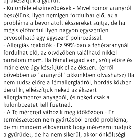
újrakészítjük a gyűrűt.
- Különféle elszíneződések - Mivel tömör aranyról
beszélünk, ilyen nemigen fordulhat elő, az a
probléma a bevonatolt ékszereket sújtja, de ha
mégis előfordul ilyen nagyon egyszerűen
orvosolható egy egyszerű polírozással.
- Allergiás reakciók - Ez 99%-ban a fehéraranynál
fordulhat elő, az ötvözőben található nikkel
tartalom miatt. Ha fémallergiád van, szólj előre és
már eleve úgy készítjük el az ékszert. (erről
bővebben az "aranyról" cikkünkben olvashatsz) Ha
nem tudsz előre a fémallergiádról, hordás közben
derül ki, elkészítjük neked az ékszert
allergiamentes anyagból, és neked csak a
különbözetet kell fizetned.
- A Te méreted változik meg időközben - Ez
természetesen nem gyártásból eredő probléma,
de mi mindent elkövetünk hogy méretezni tudjuk
a gyűrűdet, de ha nem sikerül, akkor önköltségi