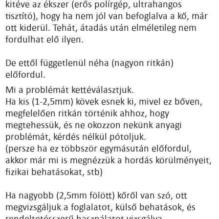
kitéve az ékszer (erős polírgép, ultrahangos
tisztító), hogy ha nem jól van befoglalva a kő, már
ott kiderül. Tehát, átadás után elméletileg nem
fordulhat elő ilyen.
De ettől függetlenül néha (nagyon ritkán)
előfordul.
Mi a problémát kettéválasztjuk.
Ha kis (1-2,5mm) kövek esnek ki, mivel ez bőven,
megfelelően ritkán történik ahhoz, hogy
megtehessük, és ne okozzon nekünk anyagi
problémát, kérdés nélkül pótoljuk.
(persze ha ez többször egymásután előfordul,
akkor már mi is megnézzük a hordás körülményeit,
fizikai behatásokat, stb)
Ha nagyobb (2,5mm fölött) kőről van szó, ott
megvizsgáljuk a foglalatot, külső behatások, és
rendeltetésszerű használatot vizsgálva.