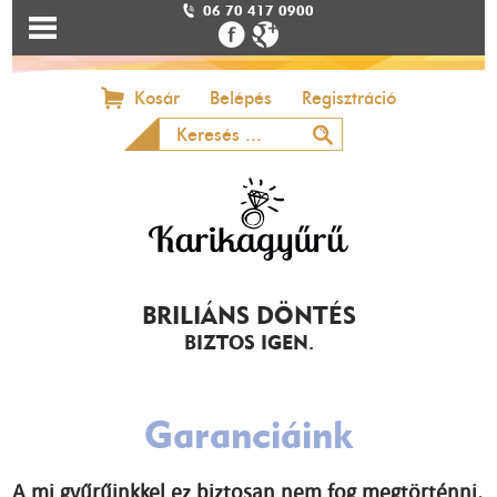
06 70 417 0900
Kosár
Belépés
Regisztráció
BRILIÁNS DÖNTÉS
BIZTOS IGEN.
Garanciáink
A mi gyűrűinkkel ez biztosan nem fog megtörténni,