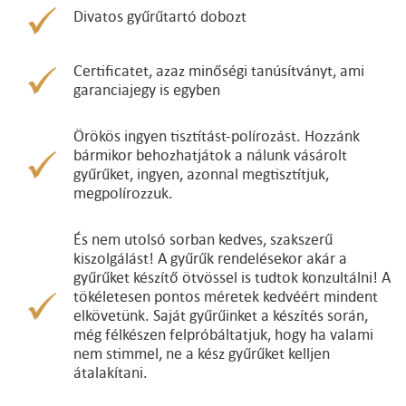
Divatos gyűrűtartó dobozt
Certificatet, azaz minőségi tanúsítványt, ami
garanciajegy is egyben
Örökös ingyen tisztítást-polírozást. Hozzánk
bármikor behozhatjátok a nálunk vásárolt
gyűrűket, ingyen, azonnal megtisztítjuk,
megpolírozzuk.
És nem utolsó sorban kedves, szakszerű
kiszolgálást! A gyűrűk rendelésekor akár a
gyűrűket készítő ötvössel is tudtok konzultálni! A
tökéletesen pontos méretek kedvéért mindent
elkövetünk. Saját gyűrűinket a készítés során,
még félkészen felpróbáltatjuk, hogy ha valami
nem stimmel, ne a kész gyűrűket kelljen
átalakítani.