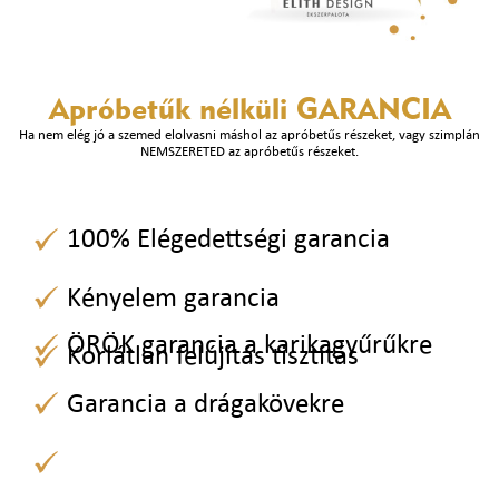
Apróbetűk nélküli
GARANCIA
Ha nem elég jó a szemed elolvasni máshol az apróbetűs részeket, vagy szimplán
NEMSZERETED az apróbetűs részeket.
100% Elégedettségi garancia
Kényelem garancia
ÖRÖK garancia a karikagyűrűkre
Korlátlan felújítás tisztítás
Garancia a drágakövekre