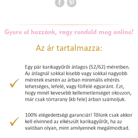
Gyere el hozzánk, vagy rendeld meg online!
Az ár tartalmazza:
Egy pár karikagyűrűt átlagos (52/62) méretben.
Az átlagnál sokkal kisebb vagy sokkal nagyobb
méretek esetén az árban minimális eltérés
lehetséges, lefelé, vagy fölfelé egyaránt. Ezt,
hogy minél kevesebb kellemetlenséget okozzon,
már csak törtarany (kb fele) árban számoljuk.
100% elégedettségi garanciát! Tőlünk csak akkor
kell elvinned az elkészült karikagyűrűt, ha az
valóban olyan, mint amilyennek megálmodtad.