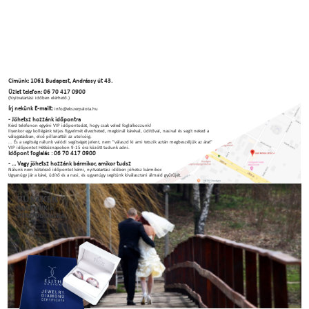
Címünk: 1061 Budapest, Andrássy út 43.
Üzlet telefon: 06 70 417 0900
(Nyitvatartási időben elérhető.)
Írj nekünk E-mailt:
info@ekszerpalota.hu
- Jöhetsz hozzánk időpontra
Kérd telefonon egyéni VIP időpontodat, hogy csak veled foglalkozzunk!
Ilyenkor egy kollégánk teljes figyelmét élvezheted, megkínál kávéval, üdítőval, nasival és segít neked a
válogatásban, első pillanattól az utolsóig.
... És a segítség nálunk valódi segítséget jelent, nem "válaszd ki ami tetszik aztán megbeszéljük az árat"
VIP időpontot Hétköznapokon 9-15 óra között tudunk adni.
Időpont foglalás : 06 70 417 0900
- ... Vagy jöhetsz hozzánk bármikor, amikor tudsz
Nálunk nem kötelező időpontot kérni, nyitvatartási időben jöhetsz bármikor.
Ugyanúgy jár a kávé, üdítő és a nasi, és ugyanúgy segítünk kiválasztani álmaid gyűrűjét.
BÜSZKÉK
VAGYUNK A
BOLDOGSÁGRA.