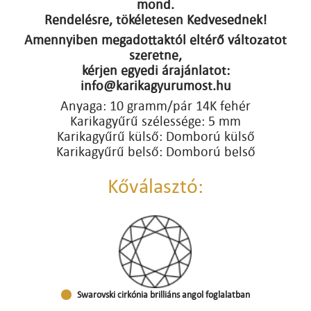
mond.
Rendelésre, tökéletesen Kedvesednek!
Amennyiben megadottaktól eltérő változatot
szeretne,
kérjen egyedi árajánlatot:
info@karikagyurumost.hu
Anyaga: 10 gramm/pár 14K fehér
Karikagyűrű szélessége: 5 mm
Karikagyűrű külső: Domború külső
Karikagyűrű belső: Domború belső
Kőválasztó:
Swarovski cirkónia brilliáns angol foglalatban