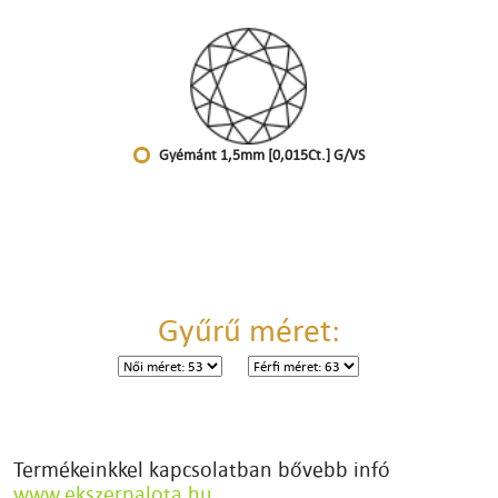
Gyémánt 1,5mm [0,015Ct.] G/VS
Gyűrű méret:
Termékeinkkel kapcsolatban bővebb infó
www.ekszerpalota.hu