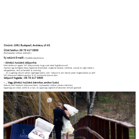
Címünk: 1061 Budapest, Andrássy út 43.
Üzlet telefon: 06 70 417 0900
(Nyitvatartási időben elérhető.)
Írj nekünk E-mailt:
info@ekszerpalota.hu
- Jöhetsz hozzánk időpontra
Kérd telefonon egyéni VIP időpontodat, hogy csak veled foglalkozzunk!
Ilyenkor egy kollégánk teljes figyelmét élvezheted, megkínál kávéval, üdítőval, nasival és segít neked a
válogatásban, első pillanattól az utolsóig.
... És a segítség nálunk valódi segítséget jelent, nem "válaszd ki ami tetszik aztán megbeszéljük az árat"
VIP időpontot Hétköznapokon 9-15 óra között tudunk adni.
Időpont foglalás : 06 70 417 0900
- ... Vagy jöhetsz hozzánk bármikor, amikor tudsz
Nálunk nem kötelező időpontot kérni, nyitvatartási időben jöhetsz bármikor.
Ugyanúgy jár a kávé, üdítő és a nasi, és ugyanúgy segítünk kiválasztani álmaid gyűrűjét.
BÜSZKÉK
VAGYUNK A
BOLDOGSÁGRA.