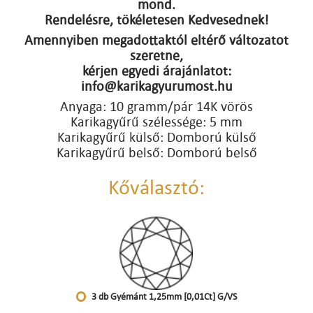
mond.
Rendelésre, tökéletesen Kedvesednek!
Amennyiben megadottaktól eltérő változatot
szeretne,
kérjen egyedi árajánlatot:
info@karikagyurumost.hu
Anyaga: 10 gramm/pár 14K vörös
Karikagyűrű szélessége: 5 mm
Karikagyűrű külső: Domború külső
Karikagyűrű belső: Domború belső
Kőválasztó:
3 db Gyémánt 1,25mm [0,01Ct] G/VS