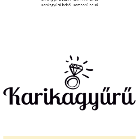
Karikagyűrű belső: Domború belső