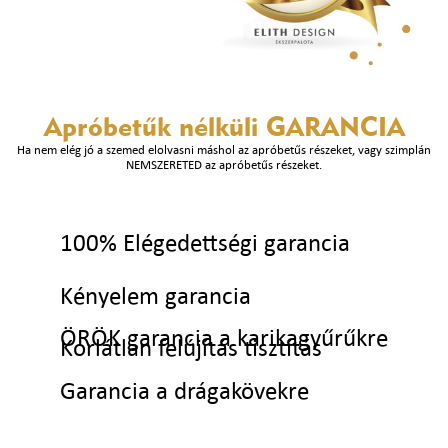
Apróbetűk nélküli
GARANCIA
Ha nem elég jó a szemed elolvasni máshol az apróbetűs részeket, vagy szimplán
NEMSZERETED az apróbetűs részeket.
100% Elégedettségi garancia
Kényelem garancia
ÖRÖK garancia a karikagyűrűkre
Korlátlan felújítás tisztítás
Garancia a drágakövekre