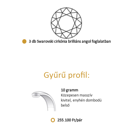
3 db Swarovski cirkónia brilliáns angol foglalatban
Gyűrű profil:
10 gramm
Közepesen masszív
kivitel, enyhén dombodú
belső
255.100 Ft/pár