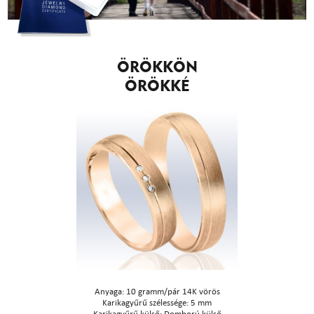
ÖRÖKKÖN
ÖRÖKKÉ
Anyaga: 10 gramm/pár 14K vörös
Karikagyűrű szélessége: 5 mm
Karikagyűrű külső: Domború külső