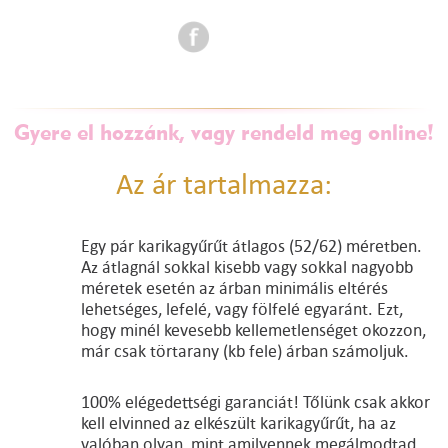
Gyere el hozzánk, vagy rendeld meg online!
Az ár tartalmazza:
Egy pár karikagyűrűt átlagos (52/62) méretben.
Az átlagnál sokkal kisebb vagy sokkal nagyobb
méretek esetén az árban minimális eltérés
lehetséges, lefelé, vagy fölfelé egyaránt. Ezt,
hogy minél kevesebb kellemetlenséget okozzon,
már csak törtarany (kb fele) árban számoljuk.
100% elégedettségi garanciát! Tőlünk csak akkor
kell elvinned az elkészült karikagyűrűt, ha az
valóban olyan, mint amilyennek megálmodtad.