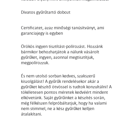
Divatos gyűrűtartó dobozt
Certificatet, azaz minőségi tanúsítványt, ami
garanciajegy is egyben
Örökös ingyen tisztítást-polírozást. Hozzánk
bármikor behozhatjátok a nálunk vásárolt
gyűrűket, ingyen, azonnal megtisztítjuk,
megpolírozzuk.
És nem utolsó sorban kedves, szakszerű
kiszolgálást! A gyűrűk rendelésekor akár a
gyűrűket készítő ötvössel is tudtok konzultálni! A
tökéletesen pontos méretek kedvéért mindent
elkövetünk. Saját gyűrűinket a készítés során,
még félkészen felpróbáltatjuk, hogy ha valami
nem stimmel, ne a kész gyűrűket kelljen
átalakítani.