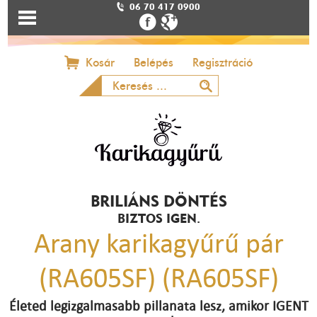
06 70 417 0900
Kosár
Belépés
Regisztráció
BRILIÁNS DÖNTÉS
BIZTOS IGEN.
Arany karikagyűrű pár
(RA605SF) (RA605SF)
Életed legizgalmasabb pillanata lesz, amikor IGENT