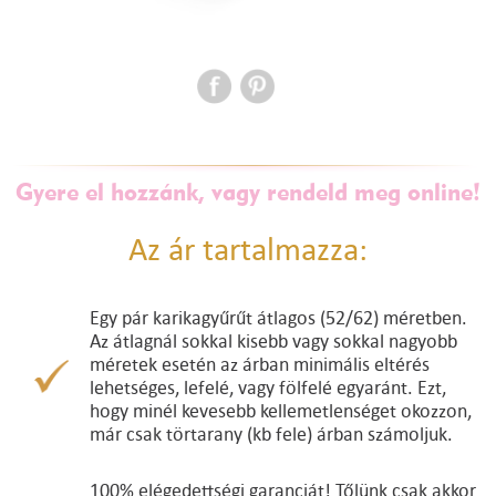
Gyere el hozzánk, vagy rendeld meg online!
Az ár tartalmazza:
Egy pár karikagyűrűt átlagos (52/62) méretben.
Az átlagnál sokkal kisebb vagy sokkal nagyobb
méretek esetén az árban minimális eltérés
lehetséges, lefelé, vagy fölfelé egyaránt. Ezt,
hogy minél kevesebb kellemetlenséget okozzon,
már csak törtarany (kb fele) árban számoljuk.
100% elégedettségi garanciát! Tőlünk csak akkor