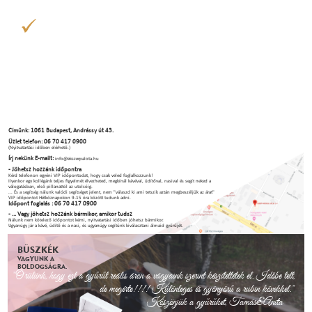
Címünk: 1061 Budapest, Andrássy út 43.
Üzlet telefon: 06 70 417 0900
(Nyitvatartási időben elérhető.)
Írj nekünk E-mailt:
info@ekszerpalota.hu
- Jöhetsz hozzánk időpontra
Kérd telefonon egyéni VIP időpontodat, hogy csak veled foglalkozzunk!
Ilyenkor egy kollégánk teljes figyelmét élvezheted, megkínál kávéval, üdítőval, nasival és segít neked a
válogatásban, első pillanattól az utolsóig.
... És a segítség nálunk valódi segítséget jelent, nem "válaszd ki ami tetszik aztán megbeszéljük az árat"
VIP időpontot Hétköznapokon 9-15 óra között tudunk adni.
Időpont foglalás : 06 70 417 0900
- ... Vagy jöhetsz hozzánk bármikor, amikor tudsz
Nálunk nem kötelező időpontot kérni, nyitvatartási időben jöhetsz bármikor.
Ugyanúgy jár a kávé, üdítő és a nasi, és ugyanúgy segítünk kiválasztani álmaid gyűrűjét.
BÜSZKÉK
VAGYUNK A
BOLDOGSÁGRA.
"Örülünk, hogy ezt a gyűrűt reális áron a vágyaink szerint készítettétek el. Időbe telt,
de megérte!!!! Különleges és gyönyörű a rubin kövekkel."
Köszönjük a gyűrűket, Tamás&Anita