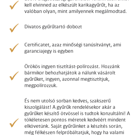
kell elvinned az elkészült karikagyűrűt, ha az
valóban olyan, mint amilyennek megálmodtad.
Divatos gyűrűtartó dobozt
Certificatet, azaz minőségi tanúsítványt, ami
garanciajegy is egyben
Örökös ingyen tisztítást-polírozást. Hozzánk
bármikor behozhatjátok a nálunk vásárolt
gyűrűket, ingyen, azonnal megtisztítjuk,
megpolírozzuk.
És nem utolsó sorban kedves, szakszerű
kiszolgálást! A gyűrűk rendelésekor akár a
gyűrűket készítő ötvössel is tudtok konzultálni! A
tökéletesen pontos méretek kedvéért mindent
elkövetünk. Saját gyűrűinket a készítés során,
még félkészen felpróbáltatjuk, hogy ha valami