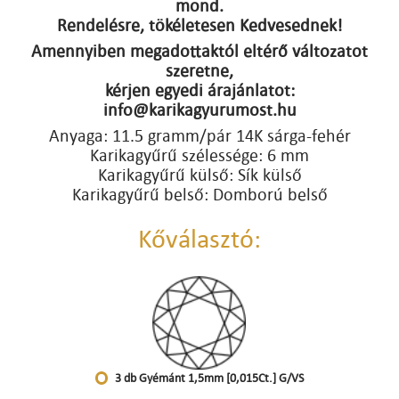
mond.
Rendelésre, tökéletesen Kedvesednek!
Amennyiben megadottaktól eltérő változatot
szeretne,
kérjen egyedi árajánlatot:
info@karikagyurumost.hu
Anyaga: 11.5 gramm/pár 14K sárga-fehér
Karikagyűrű szélessége: 6 mm
Karikagyűrű külső: Sík külső
Karikagyűrű belső: Domború belső
Kőválasztó:
3 db Gyémánt 1,5mm [0,015Ct.] G/VS