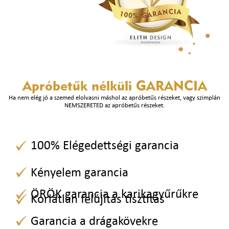
Apróbetűk nélküli
GARANCIA
Ha nem elég jó a szemed elolvasni máshol az apróbetűs részeket, vagy szimplán
NEMSZERETED az apróbetűs részeket.
100% Elégedettségi garancia
Kényelem garancia
ÖRÖK garancia a karikagyűrűkre
Korlátlan felújítás tisztítás
Garancia a drágakövekre