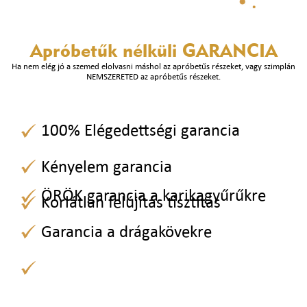
Apróbetűk nélküli
GARANCIA
Ha nem elég jó a szemed elolvasni máshol az apróbetűs részeket, vagy szimplán
NEMSZERETED az apróbetűs részeket.
100% Elégedettségi garancia
Kényelem garancia
ÖRÖK garancia a karikagyűrűkre
Korlátlan felújítás tisztítás
Garancia a drágakövekre