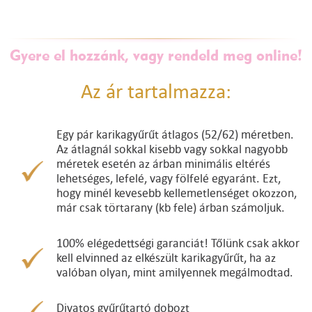
Gyere el hozzánk, vagy rendeld meg online!
Az ár tartalmazza:
Egy pár karikagyűrűt átlagos (52/62) méretben.
Az átlagnál sokkal kisebb vagy sokkal nagyobb
méretek esetén az árban minimális eltérés
lehetséges, lefelé, vagy fölfelé egyaránt. Ezt,
hogy minél kevesebb kellemetlenséget okozzon,
már csak törtarany (kb fele) árban számoljuk.
100% elégedettségi garanciát! Tőlünk csak akkor
kell elvinned az elkészült karikagyűrűt, ha az
valóban olyan, mint amilyennek megálmodtad.
Divatos gyűrűtartó dobozt