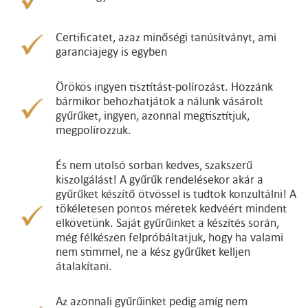
Certificatet, azaz minőségi tanúsítványt, ami
garanciajegy is egyben
Örökös ingyen tisztítást-polírozást. Hozzánk
bármikor behozhatjátok a nálunk vásárolt
gyűrűket, ingyen, azonnal megtisztítjuk,
megpolírozzuk.
És nem utolsó sorban kedves, szakszerű
kiszolgálást! A gyűrűk rendelésekor akár a
gyűrűket készítő ötvössel is tudtok konzultálni! A
tökéletesen pontos méretek kedvéért mindent
elkövetünk. Saját gyűrűinket a készítés során,
még félkészen felpróbáltatjuk, hogy ha valami
nem stimmel, ne a kész gyűrűket kelljen
átalakítani.
Az azonnali gyűrűinket pedig amíg nem