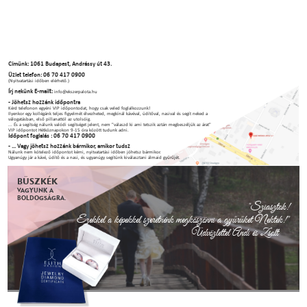
Címünk: 1061 Budapest, Andrássy út 43.
Üzlet telefon: 06 70 417 0900
(Nyitvatartási időben elérhető.)
Írj nekünk E-mailt:
info@ekszerpalota.hu
- Jöhetsz hozzánk időpontra
Kérd telefonon egyéni VIP időpontodat, hogy csak veled foglalkozzunk!
Ilyenkor egy kollégánk teljes figyelmét élvezheted, megkínál kávéval, üdítőval, nasival és segít neked a
válogatásban, első pillanattól az utolsóig.
... És a segítség nálunk valódi segítséget jelent, nem "válaszd ki ami tetszik aztán megbeszéljük az árat"
VIP időpontot Hétköznapokon 9-15 óra között tudunk adni.
Időpont foglalás : 06 70 417 0900
- ... Vagy jöhetsz hozzánk bármikor, amikor tudsz
Nálunk nem kötelező időpontot kérni, nyitvatartási időben jöhetsz bármikor.
Ugyanúgy jár a kávé, üdítő és a nasi, és ugyanúgy segítünk kiválasztani álmaid gyűrűjét.
BÜSZKÉK
VAGYUNK A
BOLDOGSÁGRA.
"Sziasztok!
Ezekkel a képekkel szeretnénk megköszönni a gyűrűket Nektek!"
Üdvözlettel Andi és Zsolt