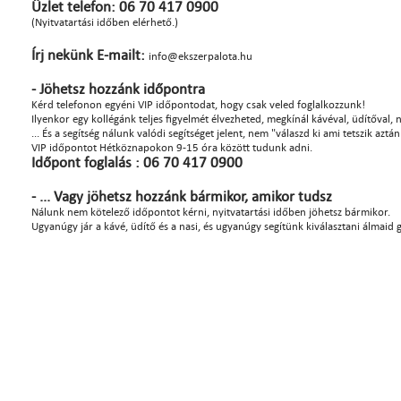
Üzlet telefon: 06 70 417 0900
(Nyitvatartási időben elérhető.)
Írj nekünk E-mailt:
info@ekszerpalota.hu
- Jöhetsz hozzánk időpontra
Kérd telefonon egyéni VIP időpontodat, hogy csak veled foglalkozzunk!
Ilyenkor egy kollégánk teljes figyelmét élvezheted, megkínál kávéval, üdítőval, na
... És a segítség nálunk valódi segítséget jelent, nem "válaszd ki ami tetszik azt
VIP időpontot Hétköznapokon 9-15 óra között tudunk adni.
Időpont foglalás : 06 70 417 0900
- ... Vagy jöhetsz hozzánk bármikor, amikor tudsz
Nálunk nem kötelező időpontot kérni, nyitvatartási időben jöhetsz bármikor.
Ugyanúgy jár a kávé, üdítő és a nasi, és ugyanúgy segítünk kiválasztani álmaid 