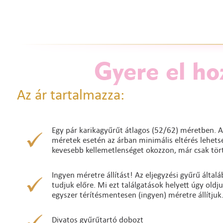
Gyere el ho
Az ár tartalmazza:
Egy pár karikagyűrűt átlagos (52/62) méretben. A
méretek esetén az árban minimális eltérés lehetség
kevesebb kellemetlenséget okozzon, már csak tört
Ingyen méretre állítást! Az eljegyzési gyűrű álta
tudjuk előre. Mi ezt találgatások helyett úgy oldj
egyszer térítésmentesen (ingyen) méretre állítjuk
Divatos gyűrűtartó dobozt