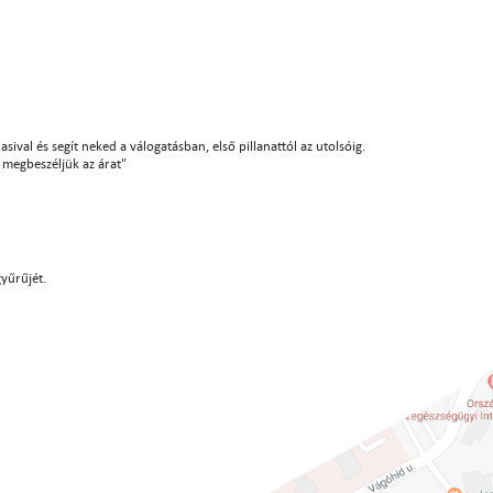
sival és segít neked a válogatásban, első pillanattól az utolsóig.
án megbeszéljük az árat"
gyűrűjét.