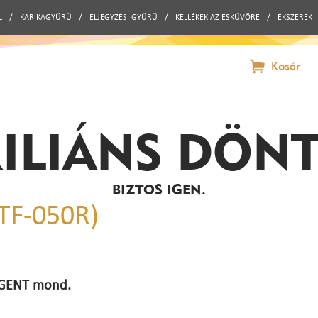
L
/
KARIKAGYŰRŰ
/
ELJEGYZÉSI GYŰRŰ
/
KELLÉKEK AZ ESKÜVŐRE
/
ÉKSZEREK
Kosár
ILIÁNS DÖN
BIZTOS IGEN.
MTF-050R)
 IGENT mond.