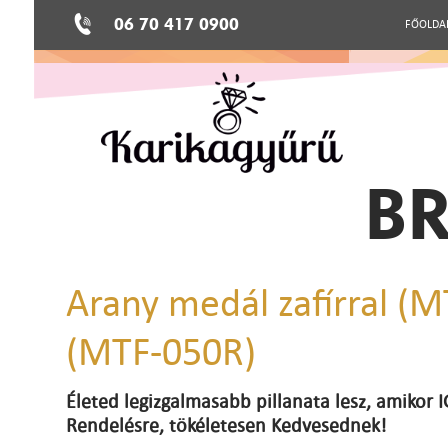
06 70 417 0900
FŐOLDA
BR
Arany medál zafírral (
(MTF-050R)
Életed legizgalmasabb pillanata lesz, amikor
Rendelésre, tökéletesen Kedvesednek!