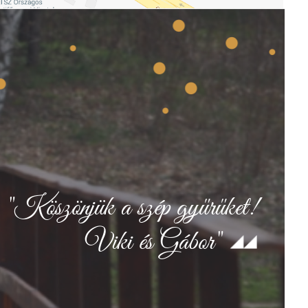
"Köszönjük a szép gyűrűket!
Viki és Gábor"