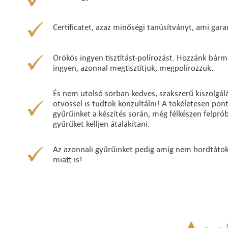
Certificatet, azaz minőségi tanúsítványt, ami gara
Örökös ingyen tisztítást-polírozást. Hozzánk bárm
ingyen, azonnal megtisztítjuk, megpolírozzuk.
És nem utolsó sorban kedves, szakszerű kiszolgálá
ötvössel is tudtok konzultálni! A tökéletesen po
gyűrűinket a készítés során, még félkészen felpró
gyűrűket kelljen átalakítani.
Az azonnali gyűrűinket pedig amíg nem hordtátok ő
miatt is!