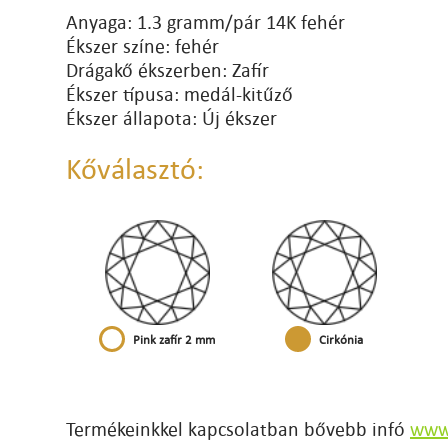
Anyaga: 1.3 gramm/pár 14K fehér
Ékszer színe: fehér
Drágakő ékszerben: Zafír
Ékszer típusa: medál-kitűző
Ékszer állapota: Új ékszer
Kőválasztó:
Pink zafír 2 mm
Cirkónia
Termékeinkkel kapcsolatban bővebb infó
www.