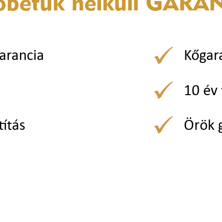
óbetűk nélküli
GARAN
arancia
Kőgar
10 év 
títás
Örök 