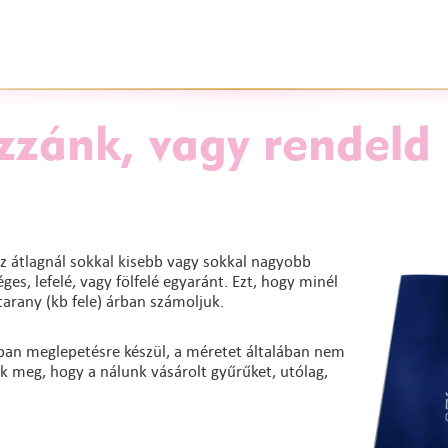
zzánk, vagy rendeld
z átlagnál sokkal kisebb vagy sokkal nagyobb
es, lefelé, vagy fölfelé egyaránt. Ezt, hogy minél
arany (kb fele) árban számoljuk.
lában meglepetésre készül, a méretet általában nem
uk meg, hogy a nálunk vásárolt gyűrűket, utólag,
.