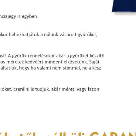
nciajegy is egyben
ikor behozhatjátok a nálunk vásárolt gyűrűket,
st! A gyűrűk rendelésekor akár a gyűrűket készítő
ntos méretek kedvéért mindent elkövetünk. Saját
báltatjuk, hogy ha valami nem stimmel, ne a kész
ket, cserélni is tudjuk, akár méret, vagy fazon