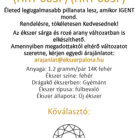
Életed legizgalmasabb pillanata lesz, amikor IGENT
mond.
Rendelésre, tökéletesen Kedvesednek!
Az ékszer sárga és rozé arany változatban is
elkészíthető.
Amennyiben megadottaktól eltérő változatot
szeretne, kérjen egyedi árajánlatot:
arajanlat@ekszerpalota.hu
Anyaga: 1.2 gramm/pár 14K fehér
Ékszer színe: fehér
Drágakő ékszerben: Gyémánt
Ékszer típusa: fülbevaló
Ékszer állapota: Új ékszer
Kőválasztó: