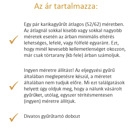
Az ár tartalmazza:
Egy pár karikagyűrűt átlagos (52/62) méretben.
Az átlagnál sokkal kisebb vagy sokkal nagyobb
méretek esetén az árban minimális eltérés
lehetséges, lefelé, vagy fölfelé egyaránt. Ezt,
hogy minél kevesebb kellemetlenséget okozzon,
már csak törtarany (kb fele) árban számoljuk.
Ingyen méretre állítást! Az eljegyzési gyűrű
általában meglepetésre készül, a méretet
általában nem tudjuk előre. Mi ezt találgatások
helyett úgy oldjuk meg, hogy a nálunk vásárolt
gyűrűket, utólag, egyszer térítésmentesen
(ingyen) méretre állítjuk.
Divatos gyűrűtartó dobozt