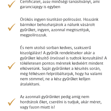
Certificatet, azaz minőségi tanúsítványt, ami
garanciajegy is egyben
Örökös ingyen tisztítást-polírozást. Hozzánk
bármikor behozhatjátok a nálunk vásárolt
gyűrűket, ingyen, azonnal megtisztítjuk,
megpolírozzuk.
És nem utolsó sorban kedves, szakszerű
kiszolgálást! A gyűrűk rendelésekor akár a
gyűrűket készítő ötvössel is tudtok konzultálni! A
tökéletesen pontos méretek kedvéért mindent
elkövetünk. Saját gyűrűinket a készítés során,
még félkészen felpróbáltatjuk, hogy ha valami
nem stimmel, ne a kész gyűrűket kelljen
átalakítani.
Az azonnali gyűrűinket pedig amíg nem
hordtátok őket, cserélni is tudjuk, akár méret,
vagy fazon miatt is!