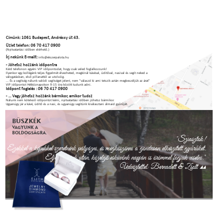
Címünk: 1061 Budapest, Andrássy út 43.
Üzlet telefon: 06 70 417 0900
(Nyitvatartási időben elérhető.)
Írj nekünk E-mailt:
info@ekszerpalota.hu
- Jöhetsz hozzánk időpontra
Kérd telefonon egyéni VIP időpontodat, hogy csak veled foglalkozzunk!
Ilyenkor egy kollégánk teljes figyelmét élvezheted, megkínál kávéval, üdítőval, nasival és segít neked a
válogatásban, első pillanattól az utolsóig.
... És a segítség nálunk valódi segítséget jelent, nem "válaszd ki ami tetszik aztán megbeszéljük az árat"
VIP időpontot Hétköznapokon 9-15 óra között tudunk adni.
Időpont foglalás : 06 70 417 0900
- ... Vagy jöhetsz hozzánk bármikor, amikor tudsz
Nálunk nem kötelező időpontot kérni, nyitvatartási időben jöhetsz bármikor.
Ugyanúgy jár a kávé, üdítő és a nasi, és ugyanúgy segítünk kiválasztani álmaid gyűrűjét.
BÜSZKÉK
VAGYUNK A
BOLDOGSÁGRA.
"Sziasztok!
Ezekkel a képekkel szeretnénk pályázni, és megköszönni a gondosan elkészített gyűrűket.
Eljegyzésünk után, közelgő esküvőnk napján is örömmel fogjuk viselni."
Üdvözlettel: Bernadett & Zsolt