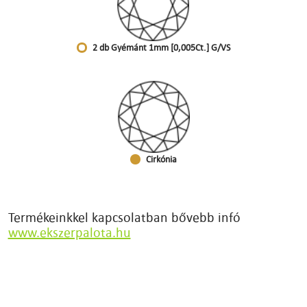
2 db Gyémánt 1mm [0,005Ct.] G/VS
Cirkónia
Termékeinkkel kapcsolatban bővebb infó
www.ekszerpalota.hu