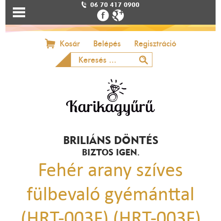
06 70 417 0900
Kosár
Belépés
Regisztráció
BRILIÁNS DÖNTÉS
BIZTOS IGEN.
Fehér arany szíves
fülbevaló gyémánttal
(HRT-003F) (HRT-003F)