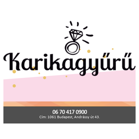
06 70 417 0900
Cím: 1061 Budapest, Andrássy út 43.