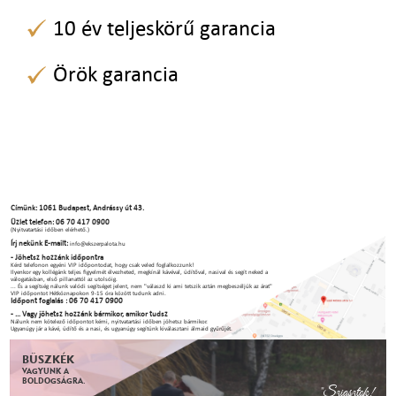
10 év teljeskörű garancia
Örök garancia
Címünk: 1061 Budapest, Andrássy út 43.
Üzlet telefon: 06 70 417 0900
(Nyitvatartási időben elérhető.)
Írj nekünk E-mailt:
info@ekszerpalota.hu
- Jöhetsz hozzánk időpontra
Kérd telefonon egyéni VIP időpontodat, hogy csak veled foglalkozzunk!
Ilyenkor egy kollégánk teljes figyelmét élvezheted, megkínál kávéval, üdítőval, nasival és segít neked a
válogatásban, első pillanattól az utolsóig.
... És a segítség nálunk valódi segítséget jelent, nem "válaszd ki ami tetszik aztán megbeszéljük az árat"
VIP időpontot Hétköznapokon 9-15 óra között tudunk adni.
Időpont foglalás : 06 70 417 0900
- ... Vagy jöhetsz hozzánk bármikor, amikor tudsz
Nálunk nem kötelező időpontot kérni, nyitvatartási időben jöhetsz bármikor.
Ugyanúgy jár a kávé, üdítő és a nasi, és ugyanúgy segítünk kiválasztani álmaid gyűrűjét.
BÜSZKÉK
VAGYUNK A
BOLDOGSÁGRA.
"Sziasztok!