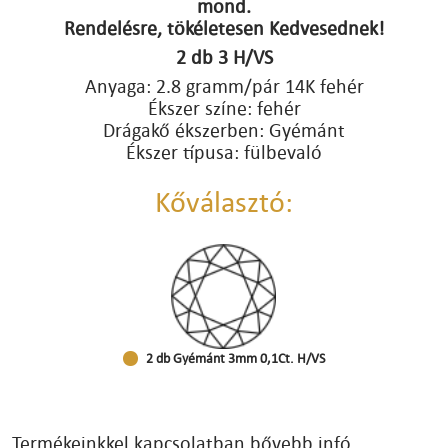
mond.
Rendelésre, tökéletesen Kedvesednek!
2 db 3 H/VS
Anyaga: 2.8 gramm/pár 14K fehér
Ékszer színe: fehér
Drágakő ékszerben: Gyémánt
Ékszer típusa: fülbevaló
Kőválasztó:
2 db Gyémánt 3mm 0,1Ct. H/VS
Termékeinkkel kapcsolatban bővebb infó