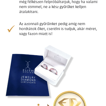
még félkészen felpróbáltatjuk, hogy ha valami
nem stimmel, ne a kész gyűrűket kelljen
átalakítani.
Az azonnali gyűrűinket pedig amíg nem
hordtátok őket, cserélni is tudjuk, akár méret,
vagy fazon miatt is!