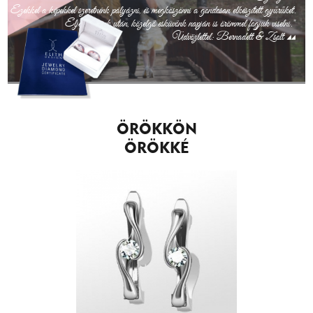
Ezekkel a képekkel szeretnénk pályázni, és megköszönni a gondosan elkészített gyűrűket.
Eljegyzésünk után, közelgő esküvőnk napján is örömmel fogjuk viselni."
Üdvözlettel: Bernadett & Zsolt
ÖRÖKKÖN
ÖRÖKKÉ