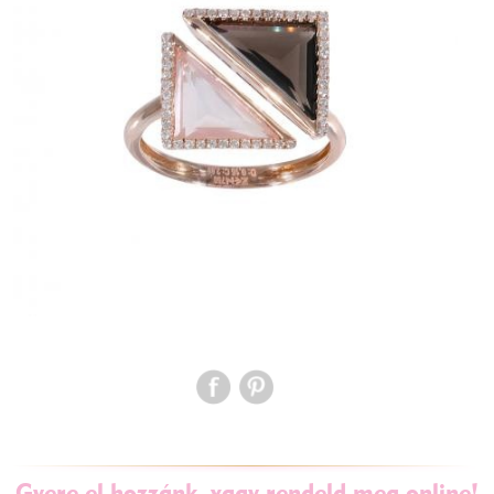
Gyere el hozzánk, vagy rendeld meg online!