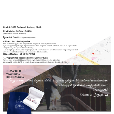
Címünk: 1061 Budapest, Andrássy út 43.
Üzlet telefon: 06 70 417 0900
(Nyitvatartási időben elérhető.)
Írj nekünk E-mailt:
info@ekszerpalota.hu
- Jöhetsz hozzánk időpontra
Kérd telefonon egyéni VIP időpontodat, hogy csak veled foglalkozzunk!
Ilyenkor egy kollégánk teljes figyelmét élvezheted, megkínál kávéval, üdítőval, nasival és segít neked a
válogatásban, első pillanattól az utolsóig.
... És a segítség nálunk valódi segítséget jelent, nem "válaszd ki ami tetszik aztán megbeszéljük az árat"
VIP időpontot Hétköznapokon 9-15 óra között tudunk adni.
Időpont foglalás : 06 70 417 0900
- ... Vagy jöhetsz hozzánk bármikor, amikor tudsz
Nálunk nem kötelező időpontot kérni, nyitvatartási időben jöhetsz bármikor.
Ugyanúgy jár a kávé, üdítő és a nasi, és ugyanúgy segítünk kiválasztani álmaid gyűrűjét.
BÜSZKÉK
VAGYUNK A
BOLDOGSÁGRA.
"Nagyon meg voltunk elégedve veletek, és szívesen ajánljuk házasulandó ismerőseinknek
is, akik szépet szeretnének megfizethető áron."
Üdvözlettel,
András és Kriszti