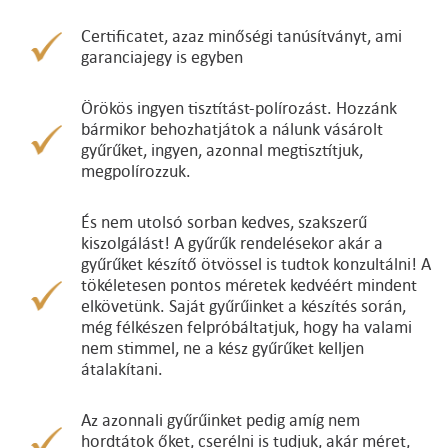
Certificatet, azaz minőségi tanúsítványt, ami
garanciajegy is egyben
Örökös ingyen tisztítást-polírozást. Hozzánk
bármikor behozhatjátok a nálunk vásárolt
gyűrűket, ingyen, azonnal megtisztítjuk,
megpolírozzuk.
És nem utolsó sorban kedves, szakszerű
kiszolgálást! A gyűrűk rendelésekor akár a
gyűrűket készítő ötvössel is tudtok konzultálni! A
tökéletesen pontos méretek kedvéért mindent
elkövetünk. Saját gyűrűinket a készítés során,
még félkészen felpróbáltatjuk, hogy ha valami
nem stimmel, ne a kész gyűrűket kelljen
átalakítani.
Az azonnali gyűrűinket pedig amíg nem
hordtátok őket, cserélni is tudjuk, akár méret,