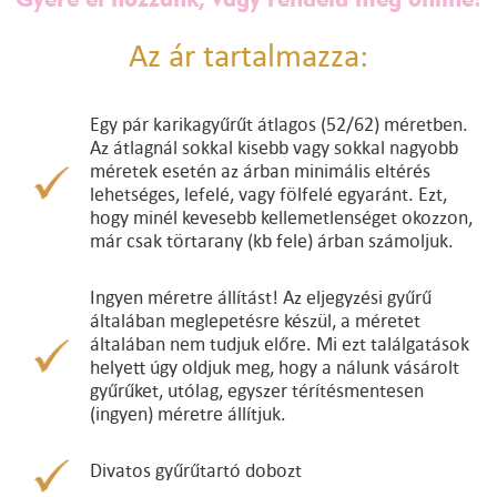
Az ár tartalmazza:
Egy pár karikagyűrűt átlagos (52/62) méretben.
Az átlagnál sokkal kisebb vagy sokkal nagyobb
méretek esetén az árban minimális eltérés
lehetséges, lefelé, vagy fölfelé egyaránt. Ezt,
hogy minél kevesebb kellemetlenséget okozzon,
már csak törtarany (kb fele) árban számoljuk.
Ingyen méretre állítást! Az eljegyzési gyűrű
általában meglepetésre készül, a méretet
általában nem tudjuk előre. Mi ezt találgatások
helyett úgy oldjuk meg, hogy a nálunk vásárolt
gyűrűket, utólag, egyszer térítésmentesen
(ingyen) méretre állítjuk.
Divatos gyűrűtartó dobozt