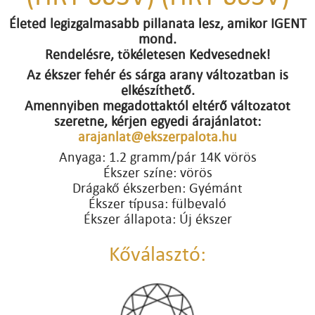
Életed legizgalmasabb pillanata lesz, amikor IGENT
mond.
Rendelésre, tökéletesen Kedvesednek!
Az ékszer fehér és sárga arany változatban is
elkészíthető.
Amennyiben megadottaktól eltérő változatot
szeretne, kérjen egyedi árajánlatot:
arajanlat@ekszerpalota.hu
Anyaga: 1.2 gramm/pár 14K vörös
Ékszer színe: vörös
Drágakő ékszerben: Gyémánt
Ékszer típusa: fülbevaló
Ékszer állapota: Új ékszer
Kőválasztó: