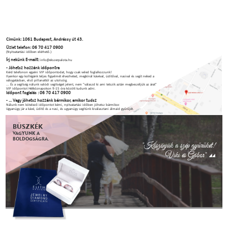
Címünk: 1061 Budapest, Andrássy út 43.
Üzlet telefon: 06 70 417 0900
(Nyitvatartási időben elérhető.)
Írj nekünk E-mailt:
info@ekszerpalota.hu
- Jöhetsz hozzánk időpontra
Kérd telefonon egyéni VIP időpontodat, hogy csak veled foglalkozzunk!
Ilyenkor egy kollégánk teljes figyelmét élvezheted, megkínál kávéval, üdítőval, nasival és segít neked a
válogatásban, első pillanattól az utolsóig.
... És a segítség nálunk valódi segítséget jelent, nem "válaszd ki ami tetszik aztán megbeszéljük az árat"
VIP időpontot Hétköznapokon 9-15 óra között tudunk adni.
Időpont foglalás : 06 70 417 0900
- ... Vagy jöhetsz hozzánk bármikor, amikor tudsz
Nálunk nem kötelező időpontot kérni, nyitvatartási időben jöhetsz bármikor.
Ugyanúgy jár a kávé, üdítő és a nasi, és ugyanúgy segítünk kiválasztani álmaid gyűrűjét.
BÜSZKÉK
VAGYUNK A
BOLDOGSÁGRA.
"Köszönjük a szép gyűrűket!
Viki és Gábor"