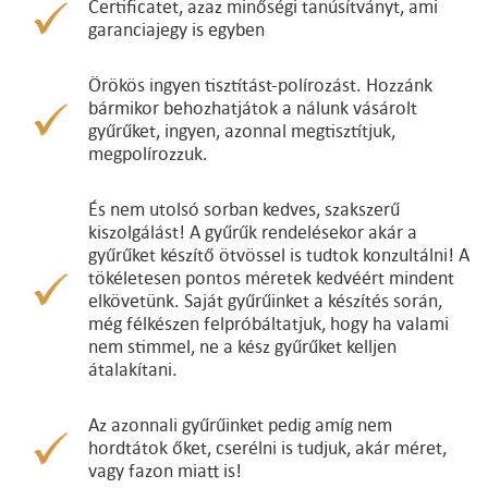
Certificatet, azaz minőségi tanúsítványt, ami
garanciajegy is egyben
Örökös ingyen tisztítást-polírozást. Hozzánk
bármikor behozhatjátok a nálunk vásárolt
gyűrűket, ingyen, azonnal megtisztítjuk,
megpolírozzuk.
És nem utolsó sorban kedves, szakszerű
kiszolgálást! A gyűrűk rendelésekor akár a
gyűrűket készítő ötvössel is tudtok konzultálni! A
tökéletesen pontos méretek kedvéért mindent
elkövetünk. Saját gyűrűinket a készítés során,
még félkészen felpróbáltatjuk, hogy ha valami
nem stimmel, ne a kész gyűrűket kelljen
átalakítani.
Az azonnali gyűrűinket pedig amíg nem
hordtátok őket, cserélni is tudjuk, akár méret,
vagy fazon miatt is!