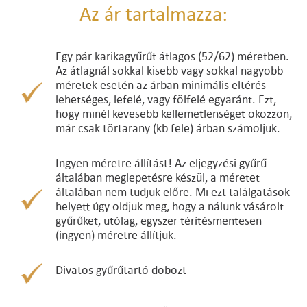
Az ár tartalmazza:
Egy pár karikagyűrűt átlagos (52/62) méretben.
Az átlagnál sokkal kisebb vagy sokkal nagyobb
méretek esetén az árban minimális eltérés
lehetséges, lefelé, vagy fölfelé egyaránt. Ezt,
hogy minél kevesebb kellemetlenséget okozzon,
már csak törtarany (kb fele) árban számoljuk.
Ingyen méretre állítást! Az eljegyzési gyűrű
általában meglepetésre készül, a méretet
általában nem tudjuk előre. Mi ezt találgatások
helyett úgy oldjuk meg, hogy a nálunk vásárolt
gyűrűket, utólag, egyszer térítésmentesen
(ingyen) méretre állítjuk.
Divatos gyűrűtartó dobozt