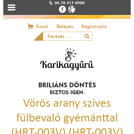
06 70 417 0900
Kosár
Belépés
Regisztráció
BRILIÁNS DÖNTÉS
BIZTOS IGEN.
Vörös arany szíves
fülbevaló gyémánttal
(HRT-003V) (HRT-003V)