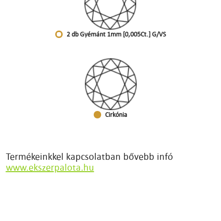
2 db Gyémánt 1mm [0,005Ct.] G/VS
Cirkónia
Termékeinkkel kapcsolatban bővebb infó
www.ekszerpalota.hu