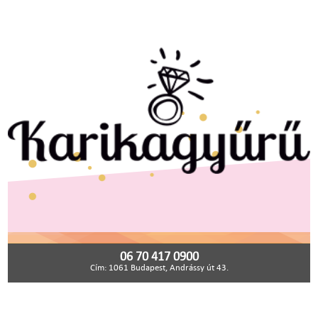
06 70 417 0900
Cím: 1061 Budapest, Andrássy út 43.