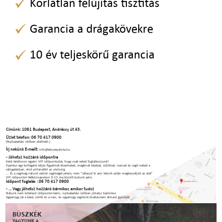
Korlátlan felújítás tisztítás
Garancia a drágakövekre
10 év teljeskörű garancia
Címünk: 1061 Budapest, Andrássy út 43.
Üzlet telefon: 06 70 417 0900
(Nyitvatartási időben elérhető.)
Írj nekünk E-mailt:
info@ekszerpalota.hu
- Jöhetsz hozzánk időpontra
Kérd telefonon egyéni VIP időpontodat, hogy csak veled foglalkozzunk!
Ilyenkor egy kollégánk teljes figyelmét élvezheted, megkínál kávéval, üdítőval, nasival és segít neked a
válogatásban, első pillanattól az utolsóig.
... És a segítség nálunk valódi segítséget jelent, nem "válaszd ki ami tetszik aztán megbeszéljük az árat"
VIP időpontot Hétköznapokon 9-15 óra között tudunk adni.
Időpont foglalás : 06 70 417 0900
- ... Vagy jöhetsz hozzánk bármikor, amikor tudsz
Nálunk nem kötelező időpontot kérni, nyitvatartási időben jöhetsz bármikor.
Ugyanúgy jár a kávé, üdítő és a nasi, és ugyanúgy segítünk kiválasztani álmaid gyűrűjét.
BÜSZKÉK
VAGYUNK A