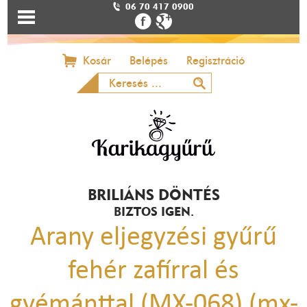
06 70 417 0900
Kosár
Belépés
Regisztráció
BRILIÁNS DÖNTÉS
BIZTOS IGEN.
Arany eljegyzési gyűrű
fehér zafírral és
gyémánttal (MX-068) (mx-