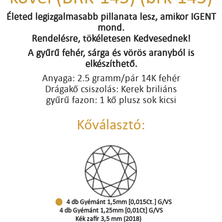
Életed legizgalmasabb pillanata lesz, amikor IGENT
mond.
Rendelésre, tökéletesen Kedvesednek!
A gyűrű fehér, sárga és vörös aranyból is
elkészíthető.
Anyaga: 2.5 gramm/pár 14K fehér
Drágakő csiszolás: Kerek briliáns
gyűrű fazon: 1 kő plusz sok kicsi
Kőválasztó:
4 db Gyémánt 1,5mm [0,015Ct.] G/VS
4 db Gyémánt 1,25mm [0,01Ct] G/VS
Kék zafír 3,5 mm (2018)