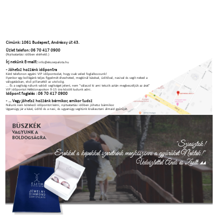
Címünk: 1061 Budapest, Andrássy út 43.
Üzlet telefon: 06 70 417 0900
(Nyitvatartási időben elérhető.)
Írj nekünk E-mailt:
info@ekszerpalota.hu
- Jöhetsz hozzánk időpontra
Kérd telefonon egyéni VIP időpontodat, hogy csak veled foglalkozzunk!
Ilyenkor egy kollégánk teljes figyelmét élvezheted, megkínál kávéval, üdítőval, nasival és segít neked a
válogatásban, első pillanattól az utolsóig.
... És a segítség nálunk valódi segítséget jelent, nem "válaszd ki ami tetszik aztán megbeszéljük az árat"
VIP időpontot Hétköznapokon 9-15 óra között tudunk adni.
Időpont foglalás : 06 70 417 0900
- ... Vagy jöhetsz hozzánk bármikor, amikor tudsz
Nálunk nem kötelező időpontot kérni, nyitvatartási időben jöhetsz bármikor.
Ugyanúgy jár a kávé, üdítő és a nasi, és ugyanúgy segítünk kiválasztani álmaid gyűrűjét.
BÜSZKÉK
VAGYUNK A
BOLDOGSÁGRA.
"Sziasztok!
Ezekkel a képekkel szeretnénk megköszönni a gyűrűket Nektek!"
Üdvözlettel Andi és Zsolt