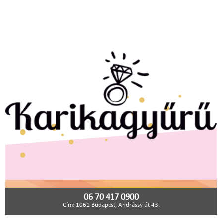
06 70 417 0900
Cím: 1061 Budapest, Andrássy út 43.