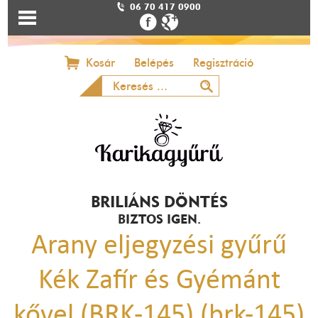
06 70 417 0900
Kosár
Belépés
Regisztráció
BRILIÁNS DÖNTÉS
BIZTOS IGEN.
Arany eljegyzési gyűrű
Kék Zafír és Gyémánt
kővel (BRK-145) (brk-145)