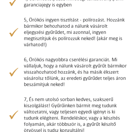
garanciajegy is egyben
5, Örökös ingyen tisztítást - polírozást. Hozzánk
bármikor behozhatod a nálunk vásárolt
eljegyzési gyűrűdet, mi azonnal, ingyen
megtisztítjuk és polírozzuk neked! (akár meg is
várhatod!)
6, Örökös nagyobbra cserélési garanciát. Mi
vállaljuk, hogy a nálunk vásárolt gyűrűt bármikor
visszahozhatod hozzánk, és ha másik ékszert
vásárolsz tőlünk, az eredeti gyűrűdet teljes áron
beszámítjuk neked!
7, És nem utolsó sorban kedves, szakszerű
kiszolgálást! Gyűrűinken bármit meg tudunk
változtatni, vagy teljesen egyedi igényt is ki
tudunk elégíteni. Rendeléskor, vagy a készítés
folyamán, akár többször is, a gyűrűt készítő
ötvössel is tudsz konzultálni!