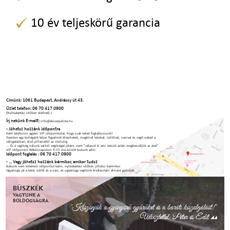
10 év teljeskörű garancia
Címünk: 1061 Budapest, Andrássy út 43.
Üzlet telefon: 06 70 417 0900
(Nyitvatartási időben elérhető.)
Írj nekünk E-mailt:
info@ekszerpalota.hu
- Jöhetsz hozzánk időpontra
Kérd telefonon egyéni VIP időpontodat, hogy csak veled foglalkozzunk!
Ilyenkor egy kollégánk teljes figyelmét élvezheted, megkínál kávéval, üdítőval, nasival és segít neked a
válogatásban, első pillanattól az utolsóig.
... És a segítség nálunk valódi segítséget jelent, nem "válaszd ki ami tetszik aztán megbeszéljük az árat"
VIP időpontot Hétköznapokon 9-15 óra között tudunk adni.
Időpont foglalás : 06 70 417 0900
- ... Vagy jöhetsz hozzánk bármikor, amikor tudsz
Nálunk nem kötelező időpontot kérni, nyitvatartási időben jöhetsz bármikor.
Ugyanúgy jár a kávé, üdítő és a nasi, és ugyanúgy segítünk kiválasztani álmaid gyűrűjét.
BÜSZKÉK
VAGYUNK A
BOLDOGSÁGRA.
"Köszönjük a gyönyörű gyűrűket és a baráti kiszolgálást!"
Üdvözlettel: Péter és Edit