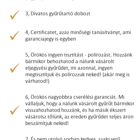
3, Divatos gyűrűtartó dobozt
4, Certificatet, azaz minőségi tanúsítványt, ami
garanciajegy is egyben
5, Örökös ingyen tisztítást - polírozást. Hozzánk
bármikor behozhatod a nálunk vásárolt
eljegyzési gyűrűdet, mi azonnal, ingyen
megtisztítjuk és polírozzuk neked! (akár meg is
várhatod!)
6, Örökös nagyobbra cserélési garanciát. Mi
vállaljuk, hogy a nálunk vásárolt gyűrűt bármikor
visszahozhatod hozzánk, és ha másik ékszert
vásárolsz tőlünk, az eredeti gyűrűdet teljes áron
beszámítjuk neked!
7, És nem utolsó sorban kedves, szakszerű