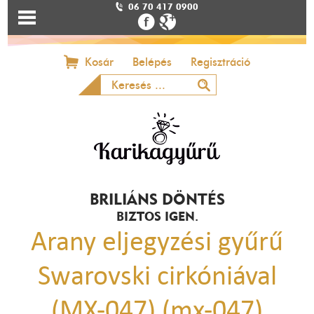
06 70 417 0900
Kosár
Belépés
Regisztráció
BRILIÁNS DÖNTÉS
BIZTOS IGEN.
Arany eljegyzési gyűrű
Swarovski cirkóniával
(MX-047) (mx-047)