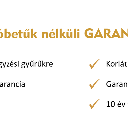
óbetűk nélküli
GARAN
gyzési gyűrűkre
Korlát
arancia
Garan
10 év 