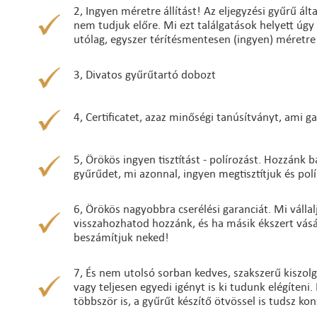
2, Ingyen méretre állítást! Az eljegyzési gyűrű ál
nem tudjuk előre. Mi ezt találgatások helyett úgy
utólag, egyszer térítésmentesen (ingyen) méretre á
3, Divatos gyűrűtartó dobozt
4, Certificatet, azaz minőségi tanúsítványt, ami g
5, Örökös ingyen tisztítást - polírozást. Hozzánk 
gyűrűdet, mi azonnal, ingyen megtisztítjuk és pol
6, Örökös nagyobbra cserélési garanciát. Mi válla
visszahozhatod hozzánk, és ha másik ékszert vásár
beszámítjuk neked!
7, És nem utolsó sorban kedves, szakszerű kiszol
vagy teljesen egyedi igényt is ki tudunk elégíteni.
többször is, a gyűrűt készítő ötvössel is tudsz kon