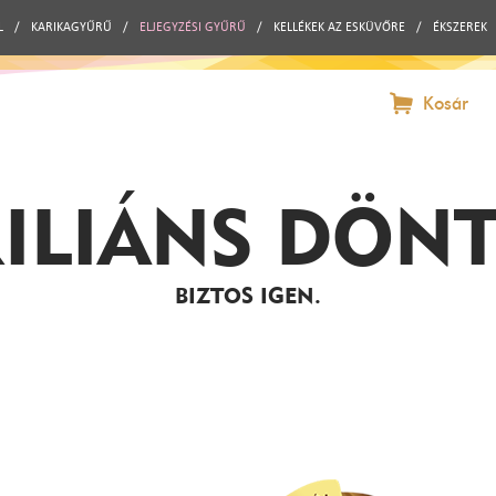
L
/
KARIKAGYŰRŰ
/
ELJEGYZÉSI GYŰRŰ
/
KELLÉKEK AZ ESKÜVŐRE
/
ÉKSZEREK
Kosár
ILIÁNS DÖN
BIZTOS IGEN.