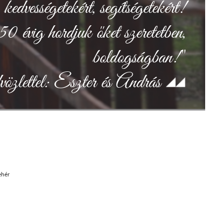
kedvességetekért, segítségetekért!
 évig hordjuk őket szeretetben,
boldogságban!"
özlettel: Eszter és András
ehér