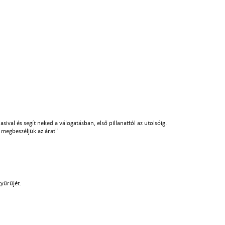
sival és segít neked a válogatásban, első pillanattól az utolsóig.
án megbeszéljük az árat"
gyűrűjét.