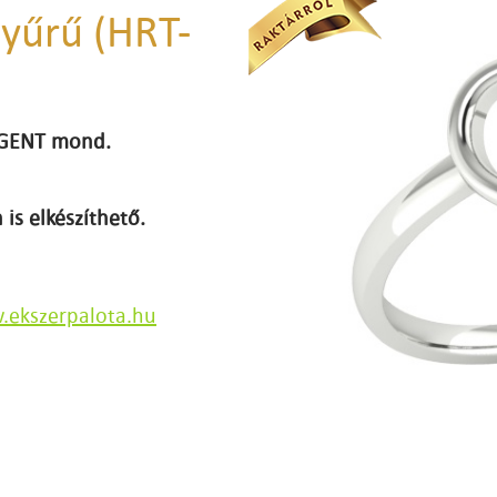
gyűrű (HRT-
 IGENT mond.
 is elkészíthető.
ekszerpalota.hu