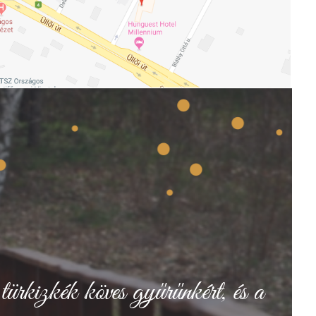
türkizkék köves gyűrűnkért, és a