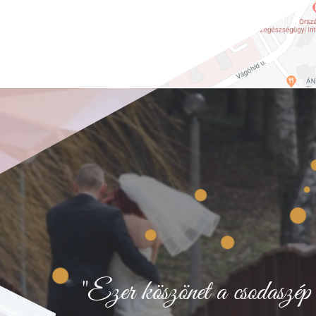
"Ezer köszönet a csodaszép 