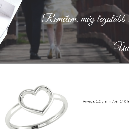
Remélem, még legalább 50
Üdv
Anyaga: 1.2 gramm/pár 14K f