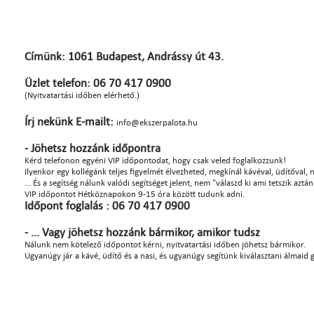
Címünk: 1061 Budapest, Andrássy út 43.
Üzlet telefon: 06 70 417 0900
(Nyitvatartási időben elérhető.)
Írj nekünk E-mailt:
info@ekszerpalota.hu
- Jöhetsz hozzánk időpontra
Kérd telefonon egyéni VIP időpontodat, hogy csak veled foglalkozzunk!
Ilyenkor egy kollégánk teljes figyelmét élvezheted, megkínál kávéval, üdítőval, na
... És a segítség nálunk valódi segítséget jelent, nem "válaszd ki ami tetszik azt
VIP időpontot Hétköznapokon 9-15 óra között tudunk adni.
Időpont foglalás : 06 70 417 0900
- ... Vagy jöhetsz hozzánk bármikor, amikor tudsz
Nálunk nem kötelező időpontot kérni, nyitvatartási időben jöhetsz bármikor.
Ugyanúgy jár a kávé, üdítő és a nasi, és ugyanúgy segítünk kiválasztani álmaid 