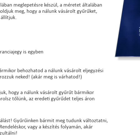
talában meglepetésre készül, a méretet általában
 oldjuk meg, hogy a nálunk vásárolt gyűrűket,
llítjuk.
aranciajegy is egyben
bármikor behozhatod a nálunk vásárolt eljegyzési
írozzuk neked! (akár meg is várhatod!)
ljuk, hogy a nálunk vásárolt gyűrűt bármikor
olsz tőlünk, az eredeti gyűrűdet teljes áron
gálást! Gyűrűinken bármit meg tudunk változtatni,
 Rendeléskor, vagy a készítés folyamán, akár
zultálni!