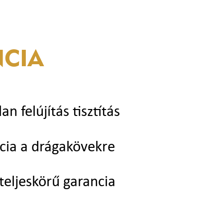
CIA
lan felújítás tisztítás
cia a drágakövekre
teljeskörű garancia