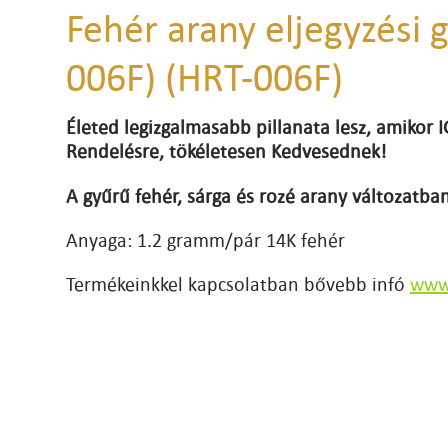
Fehér arany eljegyzési 
006F) (HRT-006F)
Életed legizgalmasabb pillanata lesz, amikor
Rendelésre, tökéletesen Kedvesednek!
A gyűrű fehér, sárga és rozé arany változatban
Anyaga: 1.2 gramm/pár 14K fehér
Termékeinkkel kapcsolatban bővebb infó
www.