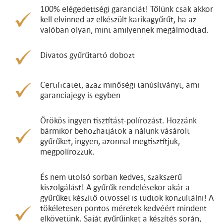
100% elégedettségi garanciát! Tőlünk csak akkor
kell elvinned az elkészült karikagyűrűt, ha az
valóban olyan, mint amilyennek megálmodtad.
Divatos gyűrűtartó dobozt
Certificatet, azaz minőségi tanúsítványt, ami
garanciajegy is egyben
Örökös ingyen tisztítást-polírozást. Hozzánk
bármikor behozhatjátok a nálunk vásárolt
gyűrűket, ingyen, azonnal megtisztítjuk,
megpolírozzuk.
És nem utolsó sorban kedves, szakszerű
kiszolgálást! A gyűrűk rendelésekor akár a
gyűrűket készítő ötvössel is tudtok konzultálni! A
tökéletesen pontos méretek kedvéért mindent
elkövetünk. Saját gyűrűinket a készítés során,