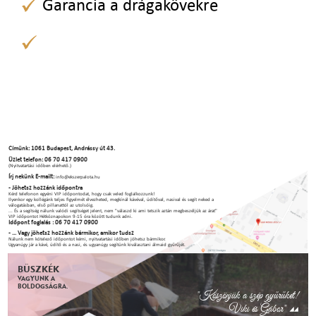
Garancia a drágakövekre
Címünk: 1061 Budapest, Andrássy út 43.
Üzlet telefon: 06 70 417 0900
(Nyitvatartási időben elérhető.)
Írj nekünk E-mailt:
info@ekszerpalota.hu
- Jöhetsz hozzánk időpontra
Kérd telefonon egyéni VIP időpontodat, hogy csak veled foglalkozzunk!
Ilyenkor egy kollégánk teljes figyelmét élvezheted, megkínál kávéval, üdítőval, nasival és segít neked a
válogatásban, első pillanattól az utolsóig.
... És a segítség nálunk valódi segítséget jelent, nem "válaszd ki ami tetszik aztán megbeszéljük az árat"
VIP időpontot Hétköznapokon 9-15 óra között tudunk adni.
Időpont foglalás : 06 70 417 0900
- ... Vagy jöhetsz hozzánk bármikor, amikor tudsz
Nálunk nem kötelező időpontot kérni, nyitvatartási időben jöhetsz bármikor.
Ugyanúgy jár a kávé, üdítő és a nasi, és ugyanúgy segítünk kiválasztani álmaid gyűrűjét.
BÜSZKÉK
VAGYUNK A
BOLDOGSÁGRA.
"Köszönjük a szép gyűrűket!
Viki és Gábor"