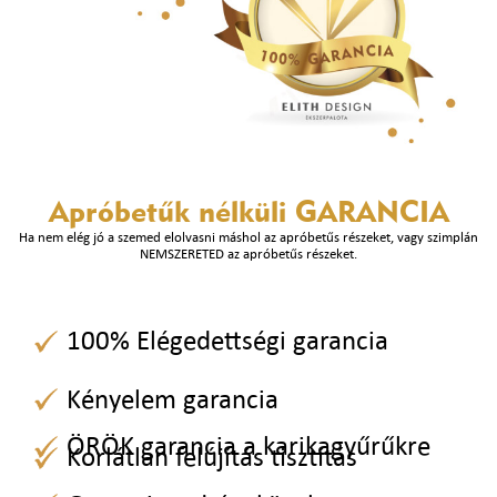
Apróbetűk nélküli
GARANCIA
Ha nem elég jó a szemed elolvasni máshol az apróbetűs részeket, vagy szimplán
NEMSZERETED az apróbetűs részeket.
100% Elégedettségi garancia
Kényelem garancia
ÖRÖK garancia a karikagyűrűkre
Korlátlan felújítás tisztítás