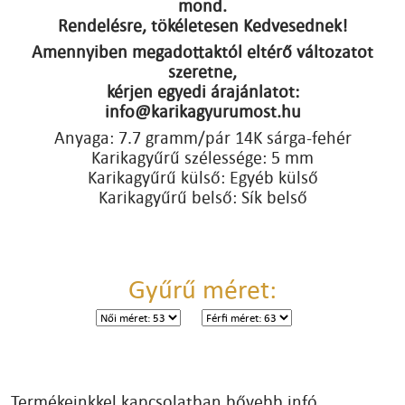
mond.
Rendelésre, tökéletesen Kedvesednek!
Amennyiben megadottaktól eltérő változatot
szeretne,
kérjen egyedi árajánlatot:
info@karikagyurumost.hu
Anyaga: 7.7 gramm/pár 14K sárga-fehér
Karikagyűrű szélessége: 5 mm
Karikagyűrű külső: Egyéb külső
Karikagyűrű belső: Sík belső
Gyűrű méret:
Termékeinkkel kapcsolatban bővebb infó