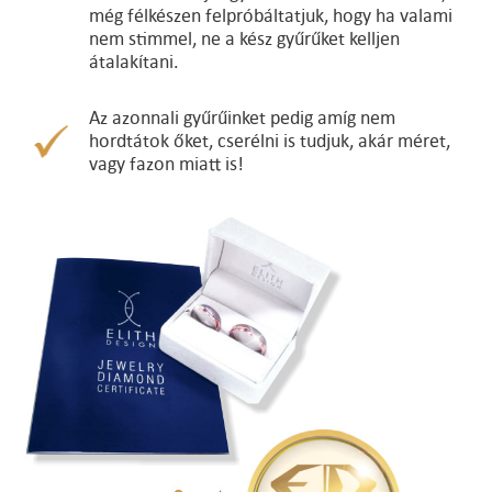
még félkészen felpróbáltatjuk, hogy ha valami
nem stimmel, ne a kész gyűrűket kelljen
átalakítani.
Az azonnali gyűrűinket pedig amíg nem
hordtátok őket, cserélni is tudjuk, akár méret,
vagy fazon miatt is!