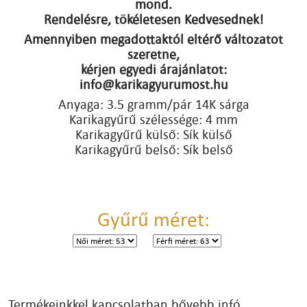
mond.
Rendelésre, tökéletesen Kedvesednek!
Amennyiben megadottaktól eltérő változatot
szeretne,
kérjen egyedi árajánlatot:
info@karikagyurumost.hu
Anyaga: 3.5 gramm/pár 14K sárga
Karikagyűrű szélessége: 4 mm
Karikagyűrű külső: Sík külső
Karikagyűrű belső: Sík belső
Gyűrű méret:
Termékeinkkel kapcsolatban bővebb infó