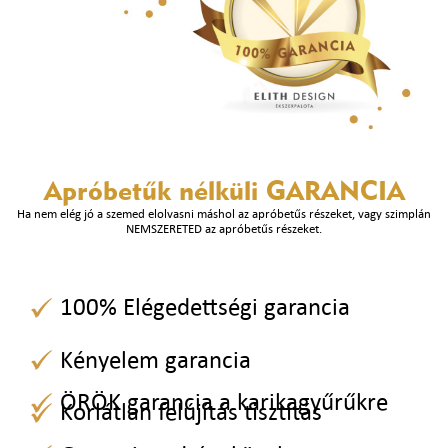
Apróbetűk nélküli
GARANCIA
Ha nem elég jó a szemed elolvasni máshol az apróbetűs részeket, vagy szimplán
NEMSZERETED az apróbetűs részeket.
100% Elégedettségi garancia
Kényelem garancia
ÖRÖK garancia a karikagyűrűkre
Korlátlan felújítás tisztítás