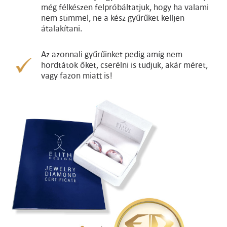
még félkészen felpróbáltatjuk, hogy ha valami
nem stimmel, ne a kész gyűrűket kelljen
átalakítani.
Az azonnali gyűrűinket pedig amíg nem
hordtátok őket, cserélni is tudjuk, akár méret,
vagy fazon miatt is!