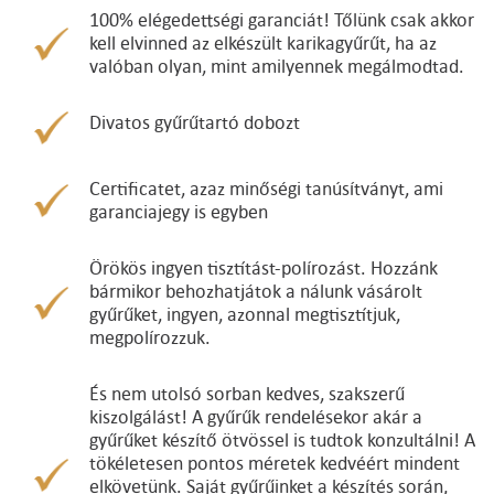
100% elégedettségi garanciát! Tőlünk csak akkor
kell elvinned az elkészült karikagyűrűt, ha az
valóban olyan, mint amilyennek megálmodtad.
Divatos gyűrűtartó dobozt
Certificatet, azaz minőségi tanúsítványt, ami
garanciajegy is egyben
Örökös ingyen tisztítást-polírozást. Hozzánk
bármikor behozhatjátok a nálunk vásárolt
gyűrűket, ingyen, azonnal megtisztítjuk,
megpolírozzuk.
És nem utolsó sorban kedves, szakszerű
kiszolgálást! A gyűrűk rendelésekor akár a
gyűrűket készítő ötvössel is tudtok konzultálni! A
tökéletesen pontos méretek kedvéért mindent
elkövetünk. Saját gyűrűinket a készítés során,