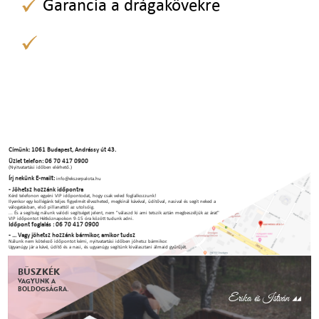
Garancia a drágakövekre
Címünk: 1061 Budapest, Andrássy út 43.
Üzlet telefon: 06 70 417 0900
(Nyitvatartási időben elérhető.)
Írj nekünk E-mailt:
info@ekszerpalota.hu
- Jöhetsz hozzánk időpontra
Kérd telefonon egyéni VIP időpontodat, hogy csak veled foglalkozzunk!
Ilyenkor egy kollégánk teljes figyelmét élvezheted, megkínál kávéval, üdítőval, nasival és segít neked a
válogatásban, első pillanattól az utolsóig.
... És a segítség nálunk valódi segítséget jelent, nem "válaszd ki ami tetszik aztán megbeszéljük az árat"
VIP időpontot Hétköznapokon 9-15 óra között tudunk adni.
Időpont foglalás : 06 70 417 0900
- ... Vagy jöhetsz hozzánk bármikor, amikor tudsz
Nálunk nem kötelező időpontot kérni, nyitvatartási időben jöhetsz bármikor.
Ugyanúgy jár a kávé, üdítő és a nasi, és ugyanúgy segítünk kiválasztani álmaid gyűrűjét.
BÜSZKÉK
VAGYUNK A
BOLDOGSÁGRA.
Erika és István