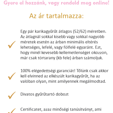
Gyere el hozzánk, vagy rendeld meg online!
Az ár tartalmazza:
Egy pár karikagyűrűt átlagos (52/62) méretben.
Az átlagnál sokkal kisebb vagy sokkal nagyobb
méretek esetén az árban minimális eltérés
lehetséges, lefelé, vagy fölfelé egyaránt. Ezt,
hogy minél kevesebb kellemetlenséget okozzon,
már csak törtarany (kb fele) árban számoljuk.
100% elégedettségi garanciát! Tőlünk csak akkor
kell elvinned az elkészült karikagyűrűt, ha az
valóban olyan, mint amilyennek megálmodtad.
Divatos gyűrűtartó dobozt
Certificatet, azaz minőségi tanúsítványt, ami