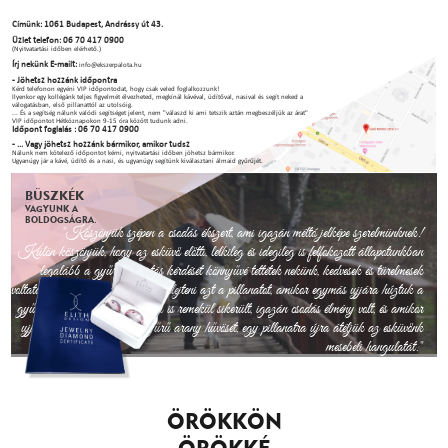
Címünk: 1061 Budapest, Andrássy út 43.
Üzlet telefon: 06 70 417 0900
(Nyitvatartási időben elérhető.)
Írj nekünk E-mailt:
info@ekszerpalota.hu
- Jöhetsz hozzánk időpontra
Kérd telefonon egyéni VIP időpontodat, hogy csak veled foglalkozzunk!
Ilyenkor egy kollégánk teljes figyelmét élvezheted, megkínál kávéval, üdítőval, nasival és segít neked a
válogatásban, első pillanattól az utolsóig.
... És a segítség nálunk valódi segítséget jelent, nem "válaszd ki ami tetszik aztán megbeszéljük az árat"
VIP időpontot Hétköznapokon 9-15 óra között tudunk adni.
Időpont foglalás : 06 70 417 0900
- ... Vagy jöhetsz hozzánk bármikor, amikor tudsz
Nálunk nem kötelező időpontot kérni, nyitvatartási időben jöhetsz bármikor.
Ugyanúgy jár a kávé, üdítő és a nasi, és ugyanúgy segítünk kiválasztani álmaid gyűrűjét.
BÜSZKÉK
VAGYUNK A
BOLDOGSÁGRA.
"Köszönjük szépen a csodás ékszert, ami igazán méltó jelképe szerelmünknek!
Külön köszönjük, hogy az esküvő előtti, lelkileg és idegileg is felfokozott állapotunkban
legalább a gyűrűválasztás kérdését könnyűvé tettétek nekünk, kedvesek és türelmesek
voltatok velünk. Sosem fogjuk elfelejteni azt a pillanatot, amikor egymás ujjára húztuk a
gyűrűket. Az esküvő és a lagzi is remekül sikerült, igazán csodás élmény volt, és amikor
ujjunkkal végigsimítjuk a gyűrű arany hűvösét, egy pillanatra újra átéljük az esküvőnk
mesebeli hangulatát."
Köszönettel, Fanni és Andris
ÖRÖKKÖN
ÖRÖKKÉ