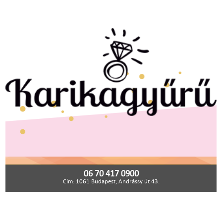
06 70 417 0900
Cím: 1061 Budapest, Andrássy út 43.