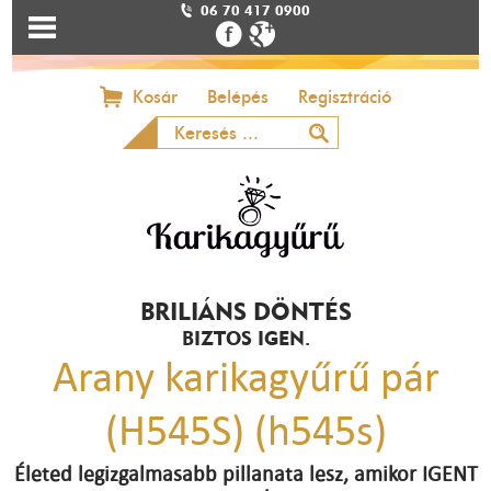
06 70 417 0900
Kosár
Belépés
Regisztráció
BRILIÁNS DÖNTÉS
BIZTOS IGEN.
Arany karikagyűrű pár
(H545S) (h545s)
Életed legizgalmasabb pillanata lesz, amikor IGENT