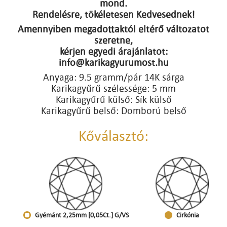
mond.
Rendelésre, tökéletesen Kedvesednek!
Amennyiben megadottaktól eltérő változatot
szeretne,
kérjen egyedi árajánlatot:
info@karikagyurumost.hu
Anyaga: 9.5 gramm/pár 14K sárga
Karikagyűrű szélessége: 5 mm
Karikagyűrű külső: Sík külső
Karikagyűrű belső: Domború belső
Kőválasztó:
Gyémánt 2,25mm [0,05Ct.] G/VS
Cirkónia