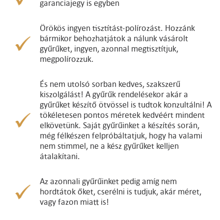
garanciajegy is egyben
Örökös ingyen tisztítást-polírozást. Hozzánk
bármikor behozhatjátok a nálunk vásárolt
gyűrűket, ingyen, azonnal megtisztítjuk,
megpolírozzuk.
És nem utolsó sorban kedves, szakszerű
kiszolgálást! A gyűrűk rendelésekor akár a
gyűrűket készítő ötvössel is tudtok konzultálni! A
tökéletesen pontos méretek kedvéért mindent
elkövetünk. Saját gyűrűinket a készítés során,
még félkészen felpróbáltatjuk, hogy ha valami
nem stimmel, ne a kész gyűrűket kelljen
átalakítani.
Az azonnali gyűrűinket pedig amíg nem
hordtátok őket, cserélni is tudjuk, akár méret,
vagy fazon miatt is!