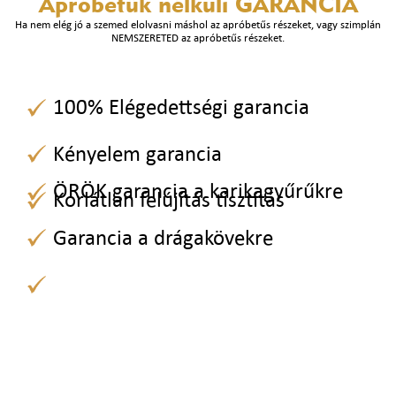
Apróbetűk nélküli
GARANCIA
Ha nem elég jó a szemed elolvasni máshol az apróbetűs részeket, vagy szimplán
NEMSZERETED az apróbetűs részeket.
100% Elégedettségi garancia
Kényelem garancia
ÖRÖK garancia a karikagyűrűkre
Korlátlan felújítás tisztítás
Garancia a drágakövekre