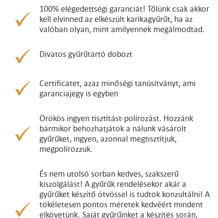
100% elégedettségi garanciát! Tőlünk csak akkor
kell elvinned az elkészült karikagyűrűt, ha az
valóban olyan, mint amilyennek megálmodtad.
Divatos gyűrűtartó dobozt
Certificatet, azaz minőségi tanúsítványt, ami
garanciajegy is egyben
Örökös ingyen tisztítást-polírozást. Hozzánk
bármikor behozhatjátok a nálunk vásárolt
gyűrűket, ingyen, azonnal megtisztítjuk,
megpolírozzuk.
És nem utolsó sorban kedves, szakszerű
kiszolgálást! A gyűrűk rendelésekor akár a
gyűrűket készítő ötvössel is tudtok konzultálni! A
tökéletesen pontos méretek kedvéért mindent
elkövetünk. Saját gyűrűinket a készítés során,