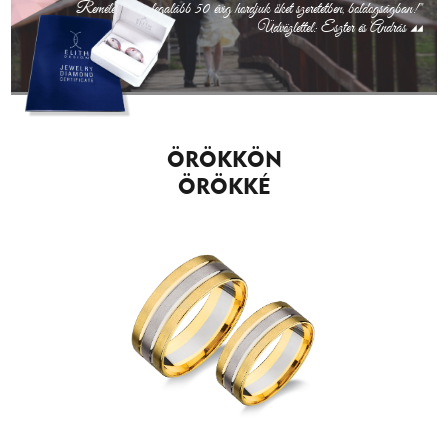
Remélem, még legalább 50 évig hordjuk őket szeretetben, boldogságban!"
Üdvözlettel: Eszter és András
ÖRÖKKÖN
ÖRÖKKÉ