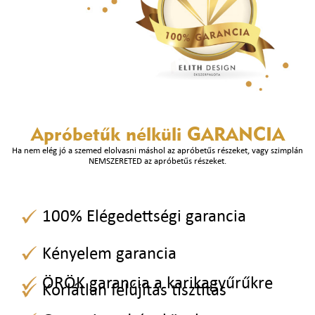
Apróbetűk nélküli
GARANCIA
Ha nem elég jó a szemed elolvasni máshol az apróbetűs részeket, vagy szimplán
NEMSZERETED az apróbetűs részeket.
100% Elégedettségi garancia
Kényelem garancia
ÖRÖK garancia a karikagyűrűkre
Korlátlan felújítás tisztítás