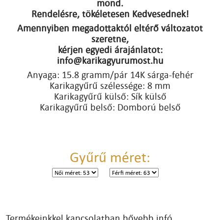
mond.
Rendelésre, tökéletesen Kedvesednek!
Amennyiben megadottaktól eltérő változatot
szeretne,
kérjen egyedi árajánlatot:
info@karikagyurumost.hu
Anyaga: 15.8 gramm/pár 14K sárga-fehér
Karikagyűrű szélessége: 8 mm
Karikagyűrű külső: Sík külső
Karikagyűrű belső: Domború belső
Gyűrű méret:
Termékeinkkel kapcsolatban bővebb infó