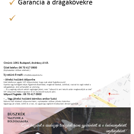
Garancia a drágakövekre
Címünk: 1061 Budapest, Andrássy út 43.
Üzlet telefon: 06 70 417 0900
(Nyitvatartási időben elérhető.)
Írj nekünk E-mailt:
info@ekszerpalota.hu
- Jöhetsz hozzánk időpontra
Kérd telefonon egyéni VIP időpontodat, hogy csak veled foglalkozzunk!
Ilyenkor egy kollégánk teljes figyelmét élvezheted, megkínál kávéval, üdítőval, nasival és segít neked a
válogatásban, első pillanattól az utolsóig.
... És a segítség nálunk valódi segítséget jelent, nem "válaszd ki ami tetszik aztán megbeszéljük az árat"
VIP időpontot Hétköznapokon 9-15 óra között tudunk adni.
Időpont foglalás : 06 70 417 0900
- ... Vagy jöhetsz hozzánk bármikor, amikor tudsz
Nálunk nem kötelező időpontot kérni, nyitvatartási időben jöhetsz bármikor.
Ugyanúgy jár a kávé, üdítő és a nasi, és ugyanúgy segítünk kiválasztani álmaid gyűrűjét.
BÜSZKÉK
VAGYUNK A
BOLDOGSÁGRA.
"Ezer köszönet a csodaszép türkizkék köves gyűrűnkért, és a kedvességetekért,
segítségetekért!