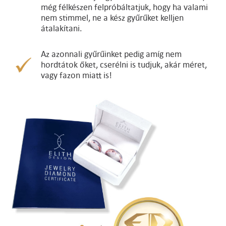
még félkészen felpróbáltatjuk, hogy ha valami
nem stimmel, ne a kész gyűrűket kelljen
átalakítani.
Az azonnali gyűrűinket pedig amíg nem
hordtátok őket, cserélni is tudjuk, akár méret,
vagy fazon miatt is!