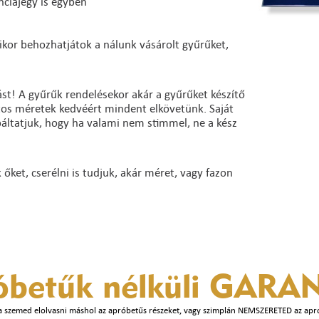
nciajegy is egyben
ikor behozhatjátok a nálunk vásárolt gyűrűket,
st! A gyűrűk rendelésekor akár a gyűrűket készítő
ntos méretek kedvéért mindent elkövetünk. Saját
báltatjuk, hogy ha valami nem stimmel, ne a kész
ket, cserélni is tudjuk, akár méret, vagy fazon
óbetűk nélküli
GARAN
a szemed elolvasni máshol az apróbetűs részeket, vagy szimplán NEMSZERETED az apr