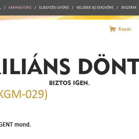
L
/
KARIKAGYŰRŰ
/
ELJEGYZÉSI GYŰRŰ
/
KELLÉKEK AZ ESKÜVŐRE
/
ÉKSZEREK
Kosár
ILIÁNS DÖN
BIZTOS IGEN.
(KGM-029)
 IGENT mond.