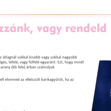
zzánk, vagy rendeld
z átlagnál sokkal kisebb vagy sokkal nagyobb
es, lefelé, vagy fölfelé egyaránt. Ezt, hogy minél
arany (kb fele) árban számoljuk.
ll elvinned az elkészült karikagyűrűt, ha az