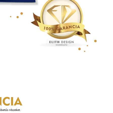
CIA
óbetűs részeket.