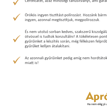
Certificatet, azaz minőségi tanúsítványt, ami gara
Örökös ingyen tisztítást-polírozást. Hozzánk bárm
ingyen, azonnal megtisztítjuk, megpolírozzuk.
És nem utolsó sorban kedves, szakszerű kiszolgálá
ötvössel is tudtok konzultálni! A tökéletesen po
gyűrűinket a készítés során, még félkészen felpró
gyűrűket kelljen átalakítani.
Az azonnali gyűrűinket pedig amíg nem hordtátok ő
miatt is!
Apr
Ha nem elég jó 