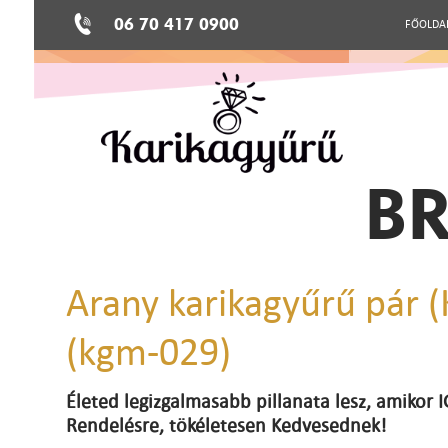
06 70 417 0900
FŐOLDA
BR
Arany karikagyűrű pár 
(kgm-029)
Életed legizgalmasabb pillanata lesz, amikor
Rendelésre, tökéletesen Kedvesednek!