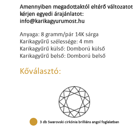
Amennyiben megadottaktól eltérő változatot 
kérjen egyedi árajánlatot:
info@karikagyurumost.hu
Anyaga: 8 gramm/pár 14K sárga
Karikagyűrű szélessége: 4 mm
Karikagyűrű külső: Domború külső
Karikagyűrű belső: Domború belső
Kőválasztó:
3 db Swarovski cirkónia brilliáns angol foglalatban