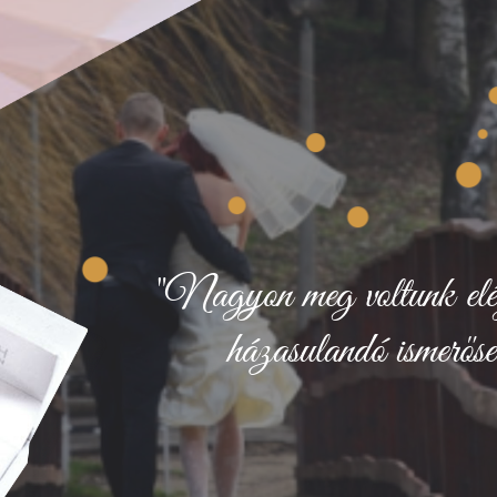
"Nagyon meg voltunk eléged
házasulandó ismerősei