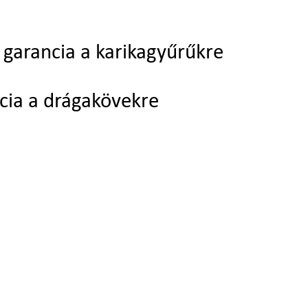
garancia a karikagyűrűkre
cia a drágakövekre