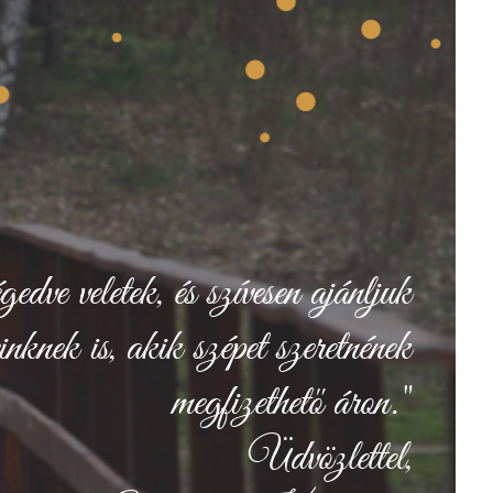
ve veletek, és szívesen ajánljuk
nknek is, akik szépet szeretnének
megfizethető áron."
Üdvözlettel,