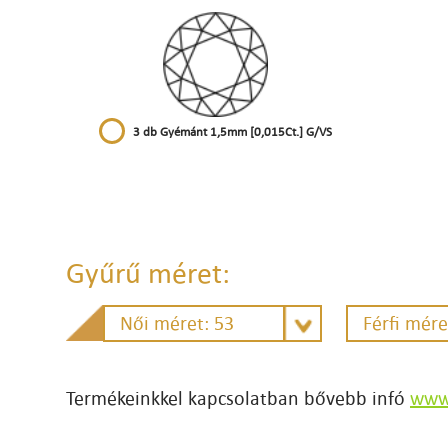
3 db Gyémánt 1,5mm [0,015Ct.] G/VS
Gyűrű méret:
Női méret: 53
Férfi mére
Termékeinkkel kapcsolatban bővebb infó
www.