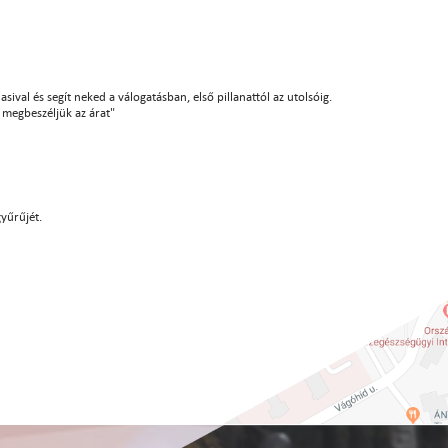
sival és segít neked a válogatásban, első pillanattól az utolsóig.
án megbeszéljük az árat"
gyűrűjét.