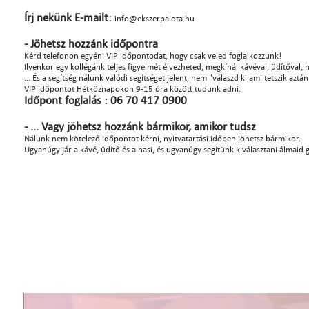
Írj nekünk E-mailt:
info@ekszerpalota.hu
- Jöhetsz hozzánk időpontra
Kérd telefonon egyéni VIP időpontodat, hogy csak veled foglalkozzunk!
Ilyenkor egy kollégánk teljes figyelmét élvezheted, megkínál kávéval, üdítőval, na
... És a segítség nálunk valódi segítséget jelent, nem "válaszd ki ami tetszik azt
VIP időpontot Hétköznapokon 9-15 óra között tudunk adni.
Időpont foglalás : 06 70 417 0900
- ... Vagy jöhetsz hozzánk bármikor, amikor tudsz
Nálunk nem kötelező időpontot kérni, nyitvatartási időben jöhetsz bármikor.
Ugyanúgy jár a kávé, üdítő és a nasi, és ugyanúgy segítünk kiválasztani álmaid 