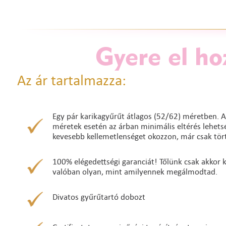
Gyere el ho
Az ár tartalmazza:
Egy pár karikagyűrűt átlagos (52/62) méretben. A
méretek esetén az árban minimális eltérés lehetség
kevesebb kellemetlenséget okozzon, már csak tört
100% elégedettségi garanciát! Tőlünk csak akkor ke
valóban olyan, mint amilyennek megálmodtad.
Divatos gyűrűtartó dobozt