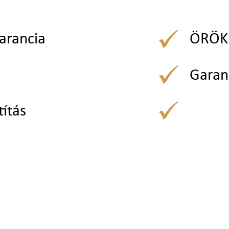
arancia
ÖRÖK 
Garan
títás