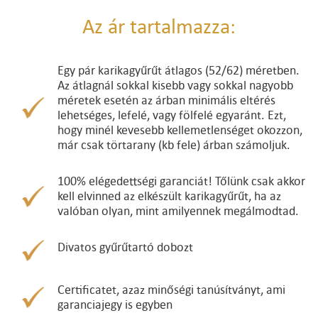
Az ár tartalmazza:
Egy pár karikagyűrűt átlagos (52/62) méretben.
Az átlagnál sokkal kisebb vagy sokkal nagyobb
méretek esetén az árban minimális eltérés
lehetséges, lefelé, vagy fölfelé egyaránt. Ezt,
hogy minél kevesebb kellemetlenséget okozzon,
már csak törtarany (kb fele) árban számoljuk.
100% elégedettségi garanciát! Tőlünk csak akkor
kell elvinned az elkészült karikagyűrűt, ha az
valóban olyan, mint amilyennek megálmodtad.
Divatos gyűrűtartó dobozt
Certificatet, azaz minőségi tanúsítványt, ami
garanciajegy is egyben