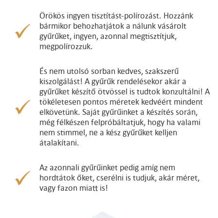
Örökös ingyen tisztítást-polírozást. Hozzánk
bármikor behozhatjátok a nálunk vásárolt
gyűrűket, ingyen, azonnal megtisztítjuk,
megpolírozzuk.
És nem utolsó sorban kedves, szakszerű
kiszolgálást! A gyűrűk rendelésekor akár a
gyűrűket készítő ötvössel is tudtok konzultálni! A
tökéletesen pontos méretek kedvéért mindent
elkövetünk. Saját gyűrűinket a készítés során,
még félkészen felpróbáltatjuk, hogy ha valami
nem stimmel, ne a kész gyűrűket kelljen
átalakítani.
Az azonnali gyűrűinket pedig amíg nem
hordtátok őket, cserélni is tudjuk, akár méret,
vagy fazon miatt is!