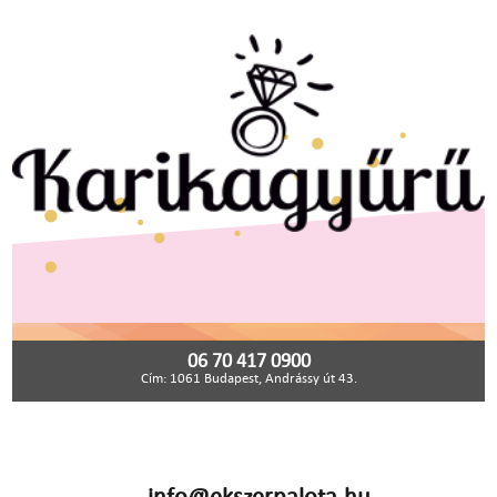
06 70 417 0900
Cím: 1061 Budapest, Andrássy út 43.
info@ekszerpalota.hu