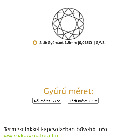
3 db Gyémánt 1,5mm [0,015Ct.] G/VS
Gyűrű méret:
Termékeinkkel kapcsolatban bővebb infó
www.ekszerpalota.hu