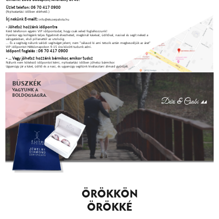
Üzlet telefon: 06 70 417 0900
(Nyitvatartási időben elérhető.)
Írj nekünk E-mailt:
info@ekszerpalota.hu
- Jöhetsz hozzánk időpontra
Kérd telefonon egyéni VIP időpontodat, hogy csak veled foglalkozzunk!
Ilyenkor egy kollégánk teljes figyelmét élvezheted, megkínál kávéval, üdítőval, nasival és segít neked a
válogatásban, első pillanattól az utolsóig.
... És a segítség nálunk valódi segítséget jelent, nem "válaszd ki ami tetszik aztán megbeszéljük az árat"
VIP időpontot Hétköznapokon 9-15 óra között tudunk adni.
Időpont foglalás : 06 70 417 0900
- ... Vagy jöhetsz hozzánk bármikor, amikor tudsz
Nálunk nem kötelező időpontot kérni, nyitvatartási időben jöhetsz bármikor.
Ugyanúgy jár a kávé, üdítő és a nasi, és ugyanúgy segítünk kiválasztani álmaid gyűrűjét.
BÜSZKÉK
VAGYUNK A
BOLDOGSÁGRA.
Dóri & Csabi
ÖRÖKKÖN
ÖRÖKKÉ