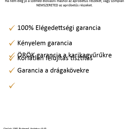
Ha nem elég jó a szemed elolvasni máshol az apróbetűs részeket, vagy szimplán
NEMSZERETED az apróbetűs részeket.
100% Elégedettségi garancia
Kényelem garancia
ÖRÖK garancia a karikagyűrűkre
Korlátlan felújítás tisztítás
Garancia a drágakövekre
Címünk: 1061 Budapest, Andrássy út 43.