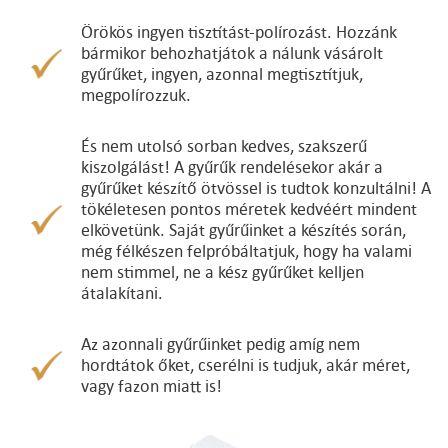
Örökös ingyen tisztítást-polírozást. Hozzánk
bármikor behozhatjátok a nálunk vásárolt
gyűrűket, ingyen, azonnal megtisztítjuk,
megpolírozzuk.
És nem utolsó sorban kedves, szakszerű
kiszolgálást! A gyűrűk rendelésekor akár a
gyűrűket készítő ötvössel is tudtok konzultálni! A
tökéletesen pontos méretek kedvéért mindent
elkövetünk. Saját gyűrűinket a készítés során,
még félkészen felpróbáltatjuk, hogy ha valami
nem stimmel, ne a kész gyűrűket kelljen
átalakítani.
Az azonnali gyűrűinket pedig amíg nem
hordtátok őket, cserélni is tudjuk, akár méret,
vagy fazon miatt is!