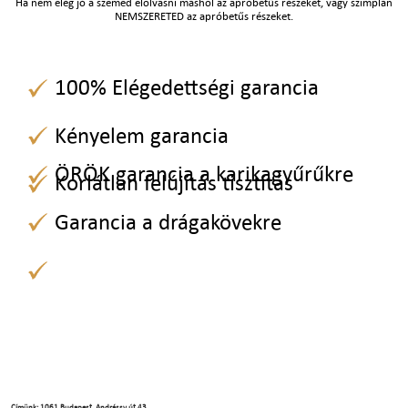
Ha nem elég jó a szemed elolvasni máshol az apróbetűs részeket, vagy szimplán
NEMSZERETED az apróbetűs részeket.
100% Elégedettségi garancia
Kényelem garancia
ÖRÖK garancia a karikagyűrűkre
Korlátlan felújítás tisztítás
Garancia a drágakövekre
Címünk: 1061 Budapest, Andrássy út 43.