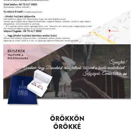
Üzlet telefon: 06 70 417 0900
(Nyitvatartási időben elérhető.)
Írj nekünk E-mailt:
info@ekszerpalota.hu
- Jöhetsz hozzánk időpontra
Kérd telefonon egyéni VIP időpontodat, hogy csak veled foglalkozzunk!
Ilyenkor egy kollégánk teljes figyelmét élvezheted, megkínál kávéval, üdítőval, nasival és segít neked a
válogatásban, első pillanattól az utolsóig.
... És a segítség nálunk valódi segítséget jelent, nem "válaszd ki ami tetszik aztán megbeszéljük az árat"
VIP időpontot Hétköznapokon 9-15 óra között tudunk adni.
Időpont foglalás : 06 70 417 0900
- ... Vagy jöhetsz hozzánk bármikor, amikor tudsz
Nálunk nem kötelező időpontot kérni, nyitvatartási időben jöhetsz bármikor.
Ugyanúgy jár a kávé, üdítő és a nasi, és ugyanúgy segítünk kiválasztani álmaid gyűrűjét.
BÜSZKÉK
VAGYUNK A
BOLDOGSÁGRA.
"Sziasztok!
Örülünk, hogy Benneteket választottunk, köszönet a kiváló munkátokért."
Köszönjük, Emese Attila
ÖRÖKKÖN
ÖRÖKKÉ