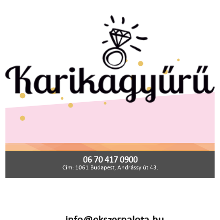
06 70 417 0900
Cím: 1061 Budapest, Andrássy út 43.
info@ekszerpalota.hu