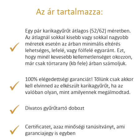
Az ár tartalmazza:
Egy pár karikagyűrűt átlagos (52/62) méretben.
Az átlagnál sokkal kisebb vagy sokkal nagyobb
méretek esetén az árban minimális eltérés
lehetséges, lefelé, vagy fölfelé egyaránt. Ezt,
hogy minél kevesebb kellemetlenséget okozzon,
már csak törtarany (kb fele) árban számoljuk.
100% elégedettségi garanciát! Tőlünk csak akkor
kell elvinned az elkészült karikagyűrűt, ha az
valóban olyan, mint amilyennek megálmodtad.
Divatos gyűrűtartó dobozt
Certificatet, azaz minőségi tanúsítványt, ami
garanciajegy is egyben