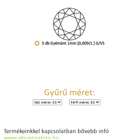
5 db Gyémánt 1mm [0,005Ct.] G/VS
Gyűrű méret:
Termékeinkkel kapcsolatban bővebb infó
www.ekszerpalota.hu