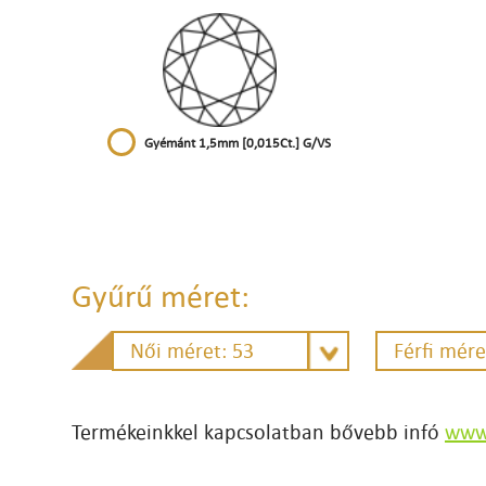
Gyémánt 1,5mm [0,015Ct.] G/VS
Gyűrű méret:
Női méret: 53
Férfi mére
Termékeinkkel kapcsolatban bővebb infó
www.