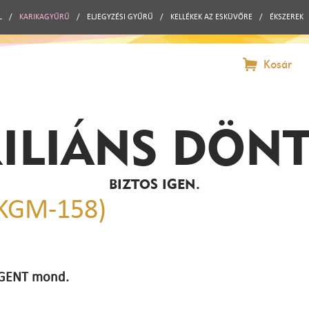
L
/
KARIKAGYŰRŰ
/
ELJEGYZÉSI GYŰRŰ
/
KELLÉKEK AZ ESKÜVŐRE
/
ÉKSZEREK
Kosár
ILIÁNS DÖN
BIZTOS IGEN.
(KGM-158)
 IGENT mond.