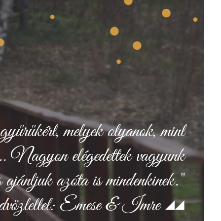
gyűrűkért, melyek olyanok, mint
... Nagyon elégedettek vagyunk
 ajánljuk azóta is mindenkinek."
vözlettel: Emese & Imre