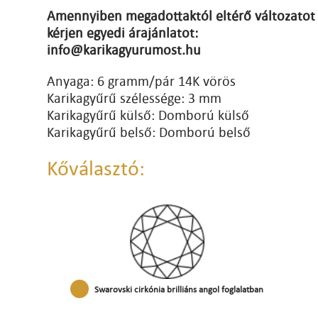
Amennyiben megadottaktól eltérő változatot 
kérjen egyedi árajánlatot:
info@karikagyurumost.hu
Anyaga: 6 gramm/pár 14K vörös
Karikagyűrű szélessége: 3 mm
Karikagyűrű külső: Domború külső
Karikagyűrű belső: Domború belső
Kőválasztó:
Swarovski cirkónia brilliáns angol foglalatban