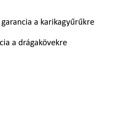
garancia a karikagyűrűkre
cia a drágakövekre