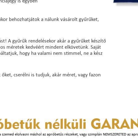
nciajegy is egyben
ikor behozhatjátok a nálunk vásárolt gyűrűket,
st! A gyűrűk rendelésekor akár a gyűrűket készítő
ntos méretek kedvéért mindent elkövetünk. Saját
báltatjuk, hogy ha valami nem stimmel, ne a kész
ket, cserélni is tudjuk, akár méret, vagy fazon
óbetűk nélküli
GARAN
a szemed elolvasni máshol az apróbetűs részeket, vagy szimplán NEMSZERETED az apr