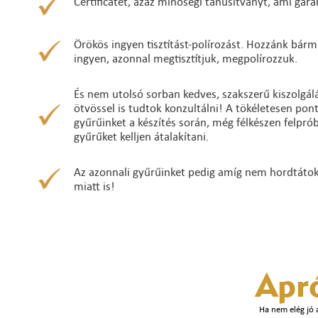
Certificatet, azaz minőségi tanúsítványt, ami gara
Örökös ingyen tisztítást-polírozást. Hozzánk bárm
ingyen, azonnal megtisztítjuk, megpolírozzuk.
És nem utolsó sorban kedves, szakszerű kiszolgálá
ötvössel is tudtok konzultálni! A tökéletesen po
gyűrűinket a készítés során, még félkészen felpró
gyűrűket kelljen átalakítani.
Az azonnali gyűrűinket pedig amíg nem hordtátok ő
miatt is!
Apr
Ha nem elég jó 