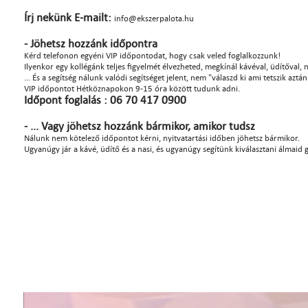
Írj nekünk E-mailt:
info@ekszerpalota.hu
- Jöhetsz hozzánk időpontra
Kérd telefonon egyéni VIP időpontodat, hogy csak veled foglalkozzunk!
Ilyenkor egy kollégánk teljes figyelmét élvezheted, megkínál kávéval, üdítőval, na
... És a segítség nálunk valódi segítséget jelent, nem "válaszd ki ami tetszik azt
VIP időpontot Hétköznapokon 9-15 óra között tudunk adni.
Időpont foglalás : 06 70 417 0900
- ... Vagy jöhetsz hozzánk bármikor, amikor tudsz
Nálunk nem kötelező időpontot kérni, nyitvatartási időben jöhetsz bármikor.
Ugyanúgy jár a kávé, üdítő és a nasi, és ugyanúgy segítünk kiválasztani álmaid 