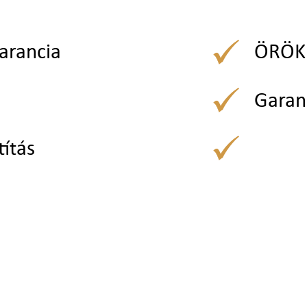
arancia
ÖRÖK 
Garan
títás