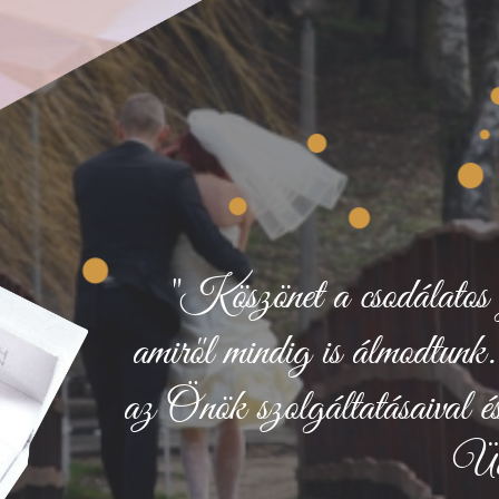
"Köszönet a csodálatos 
amiről mindig is álmodtunk
az Önök szolgáltatásaival és
Üd