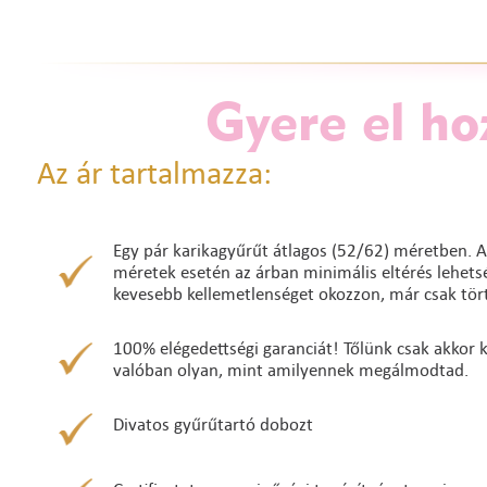
Gyere el ho
Az ár tartalmazza:
Egy pár karikagyűrűt átlagos (52/62) méretben. A
méretek esetén az árban minimális eltérés lehetség
kevesebb kellemetlenséget okozzon, már csak tört
100% elégedettségi garanciát! Tőlünk csak akkor ke
valóban olyan, mint amilyennek megálmodtad.
Divatos gyűrűtartó dobozt