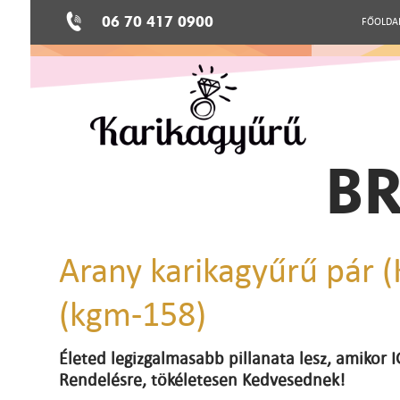
06 70 417 0900
FŐOLDA
BR
Arany karikagyűrű pár 
(kgm-158)
Életed legizgalmasabb pillanata lesz, amikor
Rendelésre, tökéletesen Kedvesednek!