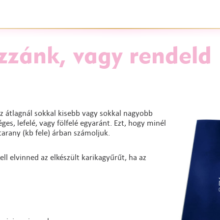
zzánk, vagy rendeld
z átlagnál sokkal kisebb vagy sokkal nagyobb
es, lefelé, vagy fölfelé egyaránt. Ezt, hogy minél
arany (kb fele) árban számoljuk.
ll elvinned az elkészült karikagyűrűt, ha az