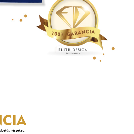
CIA
óbetűs részeket.