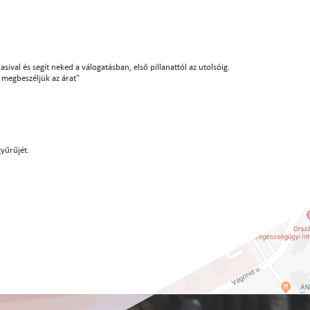
sival és segít neked a válogatásban, első pillanattól az utolsóig.
án megbeszéljük az árat"
gyűrűjét.