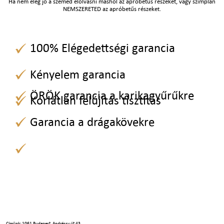
Ha nem elég jó a szemed elolvasni máshol az apróbetűs részeket, vagy szimplán
NEMSZERETED az apróbetűs részeket.
100% Elégedettségi garancia
Kényelem garancia
ÖRÖK garancia a karikagyűrűkre
Korlátlan felújítás tisztítás
Garancia a drágakövekre
Címünk: 1061 Budapest, Andrássy út 43.