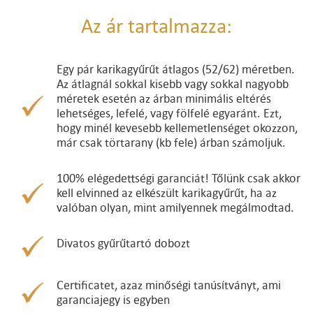
Az ár tartalmazza:
Egy pár karikagyűrűt átlagos (52/62) méretben.
Az átlagnál sokkal kisebb vagy sokkal nagyobb
méretek esetén az árban minimális eltérés
lehetséges, lefelé, vagy fölfelé egyaránt. Ezt,
hogy minél kevesebb kellemetlenséget okozzon,
már csak törtarany (kb fele) árban számoljuk.
100% elégedettségi garanciát! Tőlünk csak akkor
kell elvinned az elkészült karikagyűrűt, ha az
valóban olyan, mint amilyennek megálmodtad.
Divatos gyűrűtartó dobozt
Certificatet, azaz minőségi tanúsítványt, ami
garanciajegy is egyben