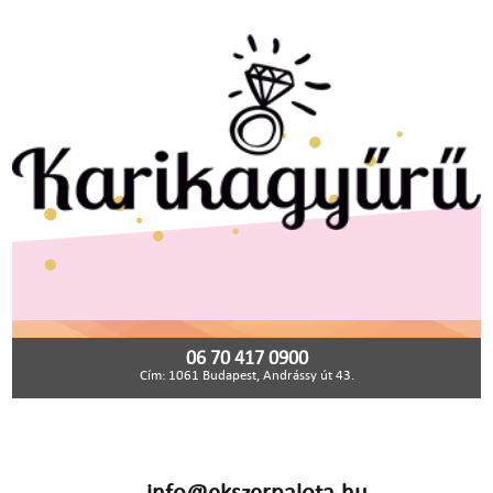
06 70 417 0900
Cím: 1061 Budapest, Andrássy út 43.
info@ekszerpalota.hu