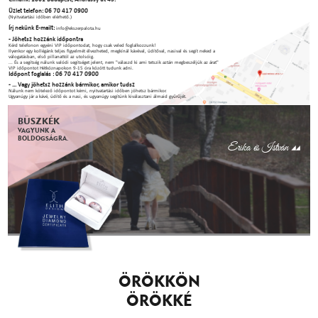
Üzlet telefon: 06 70 417 0900
(Nyitvatartási időben elérhető.)
Írj nekünk E-mailt:
info@ekszerpalota.hu
- Jöhetsz hozzánk időpontra
Kérd telefonon egyéni VIP időpontodat, hogy csak veled foglalkozzunk!
Ilyenkor egy kollégánk teljes figyelmét élvezheted, megkínál kávéval, üdítőval, nasival és segít neked a
válogatásban, első pillanattól az utolsóig.
... És a segítség nálunk valódi segítséget jelent, nem "válaszd ki ami tetszik aztán megbeszéljük az árat"
VIP időpontot Hétköznapokon 9-15 óra között tudunk adni.
Időpont foglalás : 06 70 417 0900
- ... Vagy jöhetsz hozzánk bármikor, amikor tudsz
Nálunk nem kötelező időpontot kérni, nyitvatartási időben jöhetsz bármikor.
Ugyanúgy jár a kávé, üdítő és a nasi, és ugyanúgy segítünk kiválasztani álmaid gyűrűjét.
BÜSZKÉK
VAGYUNK A
BOLDOGSÁGRA.
Erika és István
ÖRÖKKÖN
ÖRÖKKÉ