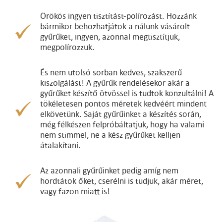
Örökös ingyen tisztítást-polírozást. Hozzánk
bármikor behozhatjátok a nálunk vásárolt
gyűrűket, ingyen, azonnal megtisztítjuk,
megpolírozzuk.
És nem utolsó sorban kedves, szakszerű
kiszolgálást! A gyűrűk rendelésekor akár a
gyűrűket készítő ötvössel is tudtok konzultálni! A
tökéletesen pontos méretek kedvéért mindent
elkövetünk. Saját gyűrűinket a készítés során,
még félkészen felpróbáltatjuk, hogy ha valami
nem stimmel, ne a kész gyűrűket kelljen
átalakítani.
Az azonnali gyűrűinket pedig amíg nem
hordtátok őket, cserélni is tudjuk, akár méret,
vagy fazon miatt is!