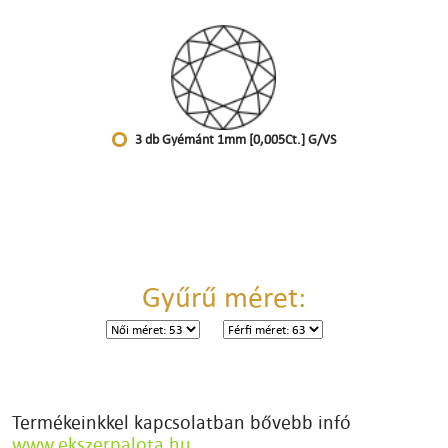
3 db Gyémánt 1mm [0,005Ct.] G/VS
Gyűrű méret:
Termékeinkkel kapcsolatban bővebb infó
www.ekszerpalota.hu