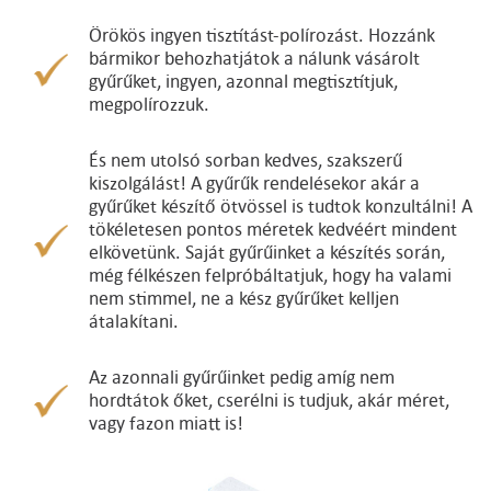
Örökös ingyen tisztítást-polírozást. Hozzánk
bármikor behozhatjátok a nálunk vásárolt
gyűrűket, ingyen, azonnal megtisztítjuk,
megpolírozzuk.
És nem utolsó sorban kedves, szakszerű
kiszolgálást! A gyűrűk rendelésekor akár a
gyűrűket készítő ötvössel is tudtok konzultálni! A
tökéletesen pontos méretek kedvéért mindent
elkövetünk. Saját gyűrűinket a készítés során,
még félkészen felpróbáltatjuk, hogy ha valami
nem stimmel, ne a kész gyűrűket kelljen
átalakítani.
Az azonnali gyűrűinket pedig amíg nem
hordtátok őket, cserélni is tudjuk, akár méret,
vagy fazon miatt is!