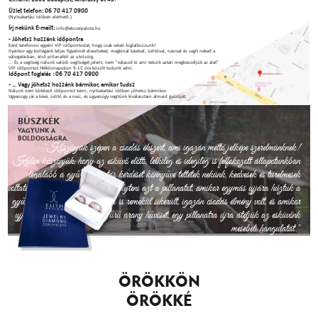
Üzlet telefon: 06 70 417 0900
(Nyitvatartási időben elérhető.)
Írj nekünk E-mailt:
info@ekszerpalota.hu
- Jöhetsz hozzánk időpontra
Kérd telefonon egyéni VIP időpontodat, hogy csak veled foglalkozzunk!
Ilyenkor egy kollégánk teljes figyelmét élvezheted, megkínál kávéval, üdítőval, nasival és segít neked a
válogatásban, első pillanattól az utolsóig.
... És a segítség nálunk valódi segítséget jelent, nem "válaszd ki ami tetszik aztán megbeszéljük az árat"
VIP időpontot Hétköznapokon 9-15 óra között tudunk adni.
Időpont foglalás : 06 70 417 0900
- ... Vagy jöhetsz hozzánk bármikor, amikor tudsz
Nálunk nem kötelező időpontot kérni, nyitvatartási időben jöhetsz bármikor.
Ugyanúgy jár a kávé, üdítő és a nasi, és ugyanúgy segítünk kiválasztani álmaid gyűrűjét.
BÜSZKÉK
VAGYUNK A
BOLDOGSÁGRA.
"Köszönjük szépen a csodás ékszert, ami igazán méltó jelképe szerelmünknek!
Külön köszönjük, hogy az esküvő előtti, lelkileg és idegileg is felfokozott állapotunkban
legalább a gyűrűválasztás kérdését könnyűvé tettétek nekünk, kedvesek és türelmesek
voltatok velünk. Sosem fogjuk elfelejteni azt a pillanatot, amikor egymás ujjára húztuk a
gyűrűket. Az esküvő és a lagzi is remekül sikerült, igazán csodás élmény volt, és amikor
ujjunkkal végigsimítjuk a gyűrű arany hűvösét, egy pillanatra újra átéljük az esküvőnk
mesebeli hangulatát."
Köszönettel, Fanni és Andris
ÖRÖKKÖN
ÖRÖKKÉ