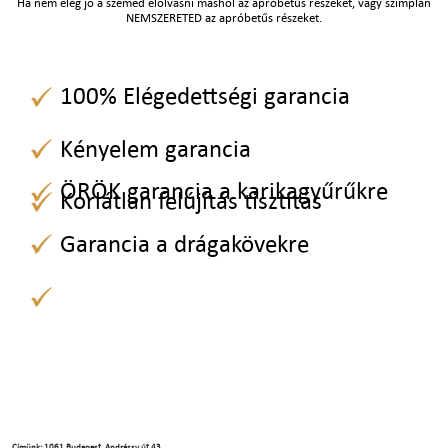
Ha nem elég jó a szemed elolvasni máshol az apróbetűs részeket, vagy szimplán
NEMSZERETED az apróbetűs részeket.
100% Elégedettségi garancia
Kényelem garancia
ÖRÖK garancia a karikagyűrűkre
Korlátlan felújítás tisztítás
Garancia a drágakövekre
Címünk: 1061 Budapest, Andrássy út 43.