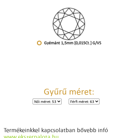
Gyémánt 1,5mm [0,015Ct.] G/VS
Gyűrű méret:
Termékeinkkel kapcsolatban bővebb infó
www.ekszerpalota.hu