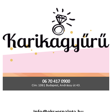
06 70 417 0900
Cím: 1061 Budapest, Andrássy út 43.
info@ekszerpalota.hu