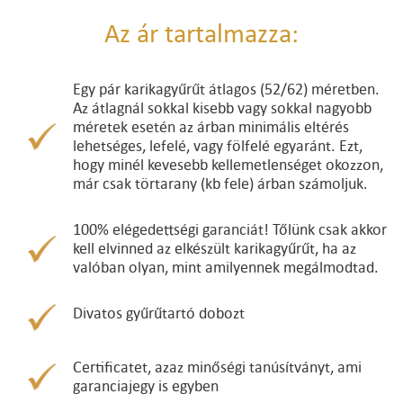
Az ár tartalmazza:
Egy pár karikagyűrűt átlagos (52/62) méretben.
Az átlagnál sokkal kisebb vagy sokkal nagyobb
méretek esetén az árban minimális eltérés
lehetséges, lefelé, vagy fölfelé egyaránt. Ezt,
hogy minél kevesebb kellemetlenséget okozzon,
már csak törtarany (kb fele) árban számoljuk.
100% elégedettségi garanciát! Tőlünk csak akkor
kell elvinned az elkészült karikagyűrűt, ha az
valóban olyan, mint amilyennek megálmodtad.
Divatos gyűrűtartó dobozt
Certificatet, azaz minőségi tanúsítványt, ami
garanciajegy is egyben