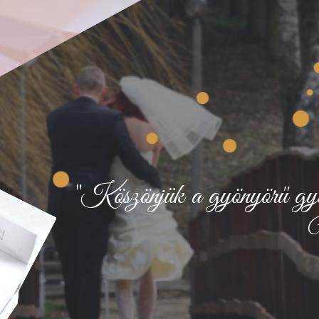
"Köszönjük a gyönyörű gyűrű
Ü