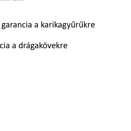
garancia a karikagyűrűkre
cia a drágakövekre