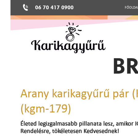
06 70 417 0900
FŐOLDA
BR
Arany karikagyűrű pár 
(kgm-179)
Életed legizgalmasabb pillanata lesz, amikor
Rendelésre, tökéletesen Kedvesednek!