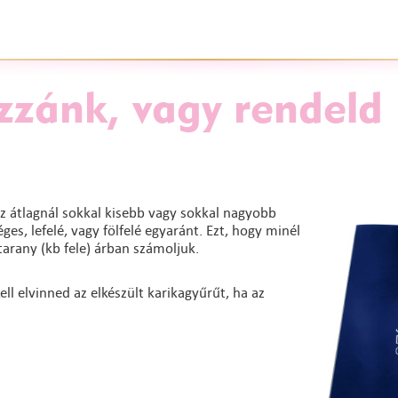
zzánk, vagy rendeld
z átlagnál sokkal kisebb vagy sokkal nagyobb
es, lefelé, vagy fölfelé egyaránt. Ezt, hogy minél
arany (kb fele) árban számoljuk.
ll elvinned az elkészült karikagyűrűt, ha az