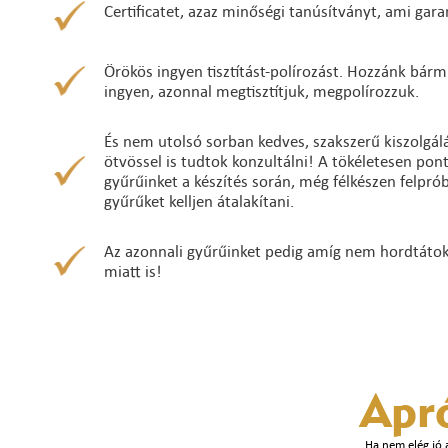
Certificatet, azaz minőségi tanúsítványt, ami gara
Örökös ingyen tisztítást-polírozást. Hozzánk bárm
ingyen, azonnal megtisztítjuk, megpolírozzuk.
És nem utolsó sorban kedves, szakszerű kiszolgálá
ötvössel is tudtok konzultálni! A tökéletesen po
gyűrűinket a készítés során, még félkészen felpró
gyűrűket kelljen átalakítani.
Az azonnali gyűrűinket pedig amíg nem hordtátok ő
miatt is!
Apr
Ha nem elég jó 