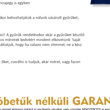
nciajegy is egyben
ikor behozhatjátok a nálunk vásárolt gyűrűket,
st! A gyűrűk rendelésekor akár a gyűrűket készítő
ntos méretek kedvéért mindent elkövetünk. Saját
báltatjuk, hogy ha valami nem stimmel, ne a kész
ket, cserélni is tudjuk, akár méret, vagy fazon
óbetűk nélküli
GARAN
a szemed elolvasni máshol az apróbetűs részeket, vagy szimplán NEMSZERETED az apr