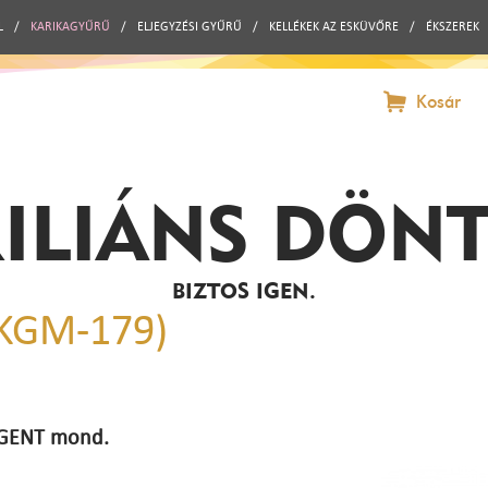
L
/
KARIKAGYŰRŰ
/
ELJEGYZÉSI GYŰRŰ
/
KELLÉKEK AZ ESKÜVŐRE
/
ÉKSZEREK
Kosár
ILIÁNS DÖN
BIZTOS IGEN.
(KGM-179)
 IGENT mond.