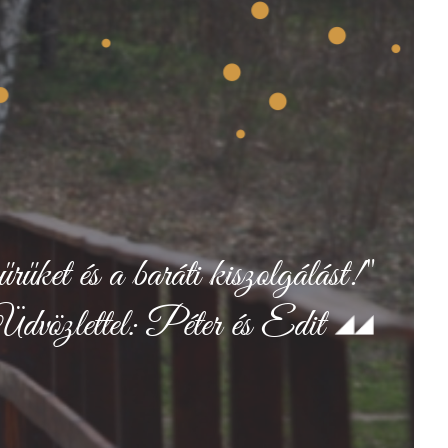
ket és a baráti kiszolgálást!"
dvözlettel: Péter és Edit