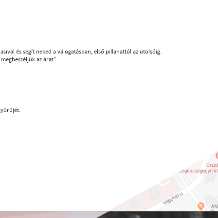
sival és segít neked a válogatásban, első pillanattól az utolsóig.
án megbeszéljük az árat"
gyűrűjét.