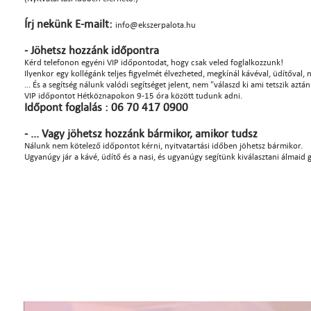
Írj nekünk E-mailt:
info@ekszerpalota.hu
- Jöhetsz hozzánk időpontra
Kérd telefonon egyéni VIP időpontodat, hogy csak veled foglalkozzunk!
Ilyenkor egy kollégánk teljes figyelmét élvezheted, megkínál kávéval, üdítőval, na
... És a segítség nálunk valódi segítséget jelent, nem "válaszd ki ami tetszik azt
VIP időpontot Hétköznapokon 9-15 óra között tudunk adni.
Időpont foglalás : 06 70 417 0900
- ... Vagy jöhetsz hozzánk bármikor, amikor tudsz
Nálunk nem kötelező időpontot kérni, nyitvatartási időben jöhetsz bármikor.
Ugyanúgy jár a kávé, üdítő és a nasi, és ugyanúgy segítünk kiválasztani álmaid 