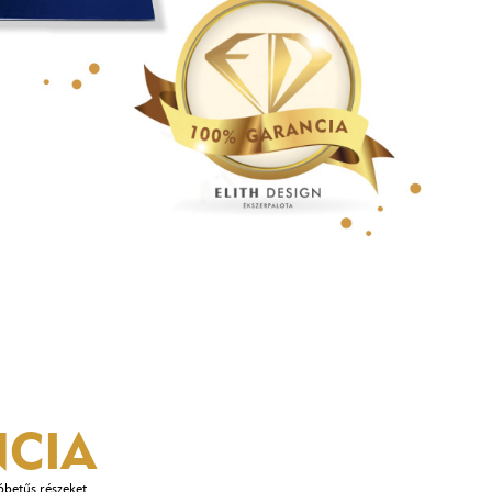
CIA
óbetűs részeket.