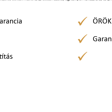
arancia
ÖRÖK 
Garan
títás