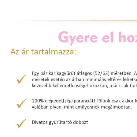
Gyere el ho
Az ár tartalmazza:
Egy pár karikagyűrűt átlagos (52/62) méretben. A
méretek esetén az árban minimális eltérés lehetség
kevesebb kellemetlenséget okozzon, már csak tört
100% elégedettségi garanciát! Tőlünk csak akkor ke
valóban olyan, mint amilyennek megálmodtad.
Divatos gyűrűtartó dobozt