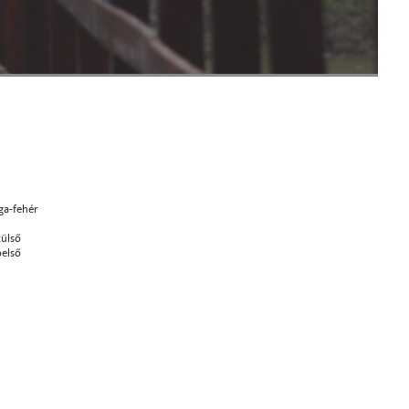
ga-fehér
ülső
első