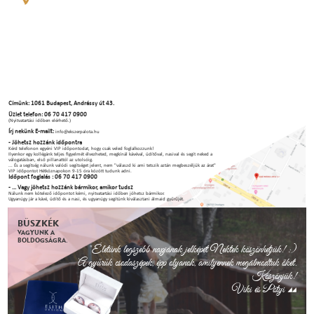
Címünk: 1061 Budapest, Andrássy út 43.
Üzlet telefon: 06 70 417 0900
(Nyitvatartási időben elérhető.)
Írj nekünk E-mailt:
info@ekszerpalota.hu
- Jöhetsz hozzánk időpontra
Kérd telefonon egyéni VIP időpontodat, hogy csak veled foglalkozzunk!
Ilyenkor egy kollégánk teljes figyelmét élvezheted, megkínál kávéval, üdítőval, nasival és segít neked a
válogatásban, első pillanattól az utolsóig.
... És a segítség nálunk valódi segítséget jelent, nem "válaszd ki ami tetszik aztán megbeszéljük az árat"
VIP időpontot Hétköznapokon 9-15 óra között tudunk adni.
Időpont foglalás : 06 70 417 0900
- ... Vagy jöhetsz hozzánk bármikor, amikor tudsz
Nálunk nem kötelező időpontot kérni, nyitvatartási időben jöhetsz bármikor.
Ugyanúgy jár a kávé, üdítő és a nasi, és ugyanúgy segítünk kiválasztani álmaid gyűrűjét.
BÜSZKÉK
VAGYUNK A
BOLDOGSÁGRA.
"Életünk legszebb napjának jelképét Nektek köszönhetjük! :)
A gyűrűk csodaszépek, épp olyanok, amilyennek megálmodtuk őket.
Köszönjük!
Viki és Pötyi