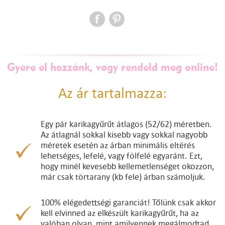
Gyere el hozzánk, vagy rendeld meg online!
Az ár tartalmazza:
Egy pár karikagyűrűt átlagos (52/62) méretben.
Az átlagnál sokkal kisebb vagy sokkal nagyobb
méretek esetén az árban minimális eltérés
lehetséges, lefelé, vagy fölfelé egyaránt. Ezt,
hogy minél kevesebb kellemetlenséget okozzon,
már csak törtarany (kb fele) árban számoljuk.
100% elégedettségi garanciát! Tőlünk csak akkor
kell elvinned az elkészült karikagyűrűt, ha az
valóban olyan, mint amilyennek megálmodtad.