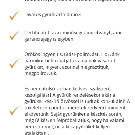
Divatos gyűrűtartó dobozt
Certificatet, azaz minőségi tanúsítványt, ami
garanciajegy is egyben
Örökös ingyen tisztítást-polírozást. Hozzánk
bármikor behozhatjátok a nálunk vásárolt
gyűrűket, ingyen, azonnal megtisztítjuk,
megpolírozzuk.
És nem utolsó sorban kedves, szakszerű
kiszolgálást! A gyűrűk rendelésekor akár a
gyűrűket készítő ötvössel is tudtok konzultálni! A
tökéletesen pontos méretek kedvéért mindent
elkövetünk. Saját gyűrűinket a készítés során,
még félkészen felpróbáltatjuk, hogy ha valami
nem stimmel, ne a kész gyűrűket kelljen
átalakítani.