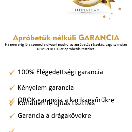
Apróbetűk nélküli
GARANCIA
Ha nem elég jó a szemed elolvasni máshol az apróbetűs részeket, vagy szimplán
NEMSZERETED az apróbetűs részeket.
100% Elégedettségi garancia
Kényelem garancia
ÖRÖK garancia a karikagyűrűkre
Korlátlan felújítás tisztítás
Garancia a drágakövekre