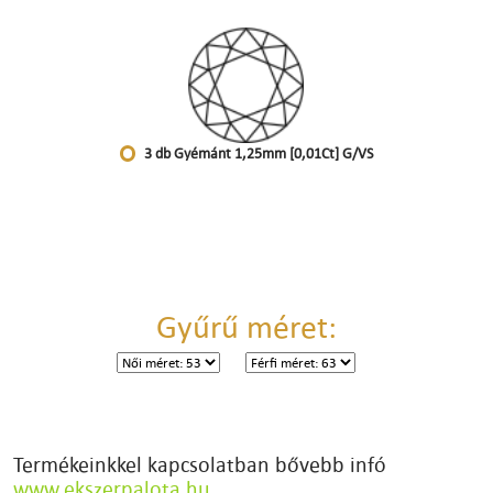
3 db Gyémánt 1,25mm [0,01Ct] G/VS
Gyűrű méret:
Termékeinkkel kapcsolatban bővebb infó
www.ekszerpalota.hu