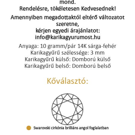
mond.
Rendelésre, tökéletesen Kedvesednek!
Amennyiben megadottaktól eltérő változatot
szeretne,
kérjen egyedi árajánlatot:
info@karikagyurumost.hu
Anyaga: 10 gramm/pár 14K sárga-fehér
Karikagyűrű szélessége: 3 mm
Karikagyűrű külső: Domború külső
Karikagyűrű belső: Domború belső
Kőválasztó:
Swarovski cirkónia brilliáns angol foglalatban