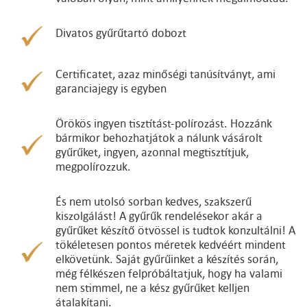
Divatos gyűrűtartó dobozt
Certificatet, azaz minőségi tanúsítványt, ami
garanciajegy is egyben
Örökös ingyen tisztítást-polírozást. Hozzánk
bármikor behozhatjátok a nálunk vásárolt
gyűrűket, ingyen, azonnal megtisztítjuk,
megpolírozzuk.
És nem utolsó sorban kedves, szakszerű
kiszolgálást! A gyűrűk rendelésekor akár a
gyűrűket készítő ötvössel is tudtok konzultálni! A
tökéletesen pontos méretek kedvéért mindent
elkövetünk. Saját gyűrűinket a készítés során,
még félkészen felpróbáltatjuk, hogy ha valami
nem stimmel, ne a kész gyűrűket kelljen
átalakítani.