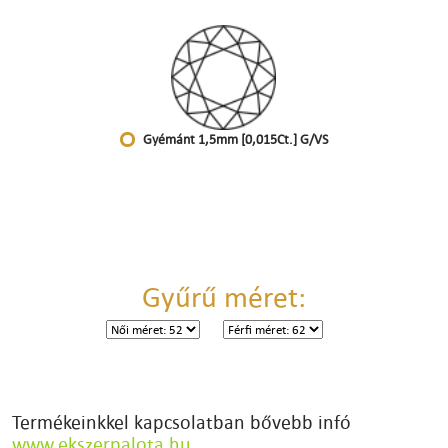
Gyémánt 1,5mm [0,015Ct.] G/VS
Gyűrű méret:
Termékeinkkel kapcsolatban bővebb infó
www.ekszerpalota.hu