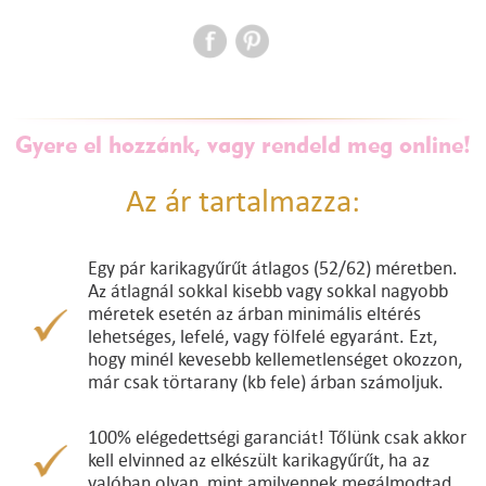
Gyere el hozzánk, vagy rendeld meg online!
Az ár tartalmazza:
Egy pár karikagyűrűt átlagos (52/62) méretben.
Az átlagnál sokkal kisebb vagy sokkal nagyobb
méretek esetén az árban minimális eltérés
lehetséges, lefelé, vagy fölfelé egyaránt. Ezt,
hogy minél kevesebb kellemetlenséget okozzon,
már csak törtarany (kb fele) árban számoljuk.
100% elégedettségi garanciát! Tőlünk csak akkor
kell elvinned az elkészült karikagyűrűt, ha az
valóban olyan, mint amilyennek megálmodtad.