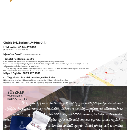
Címünk: 1061 Budapest, Andrássy út 43.
Üzlet telefon: 06 70 417 0900
(Nyitvatartási időben elérhető.)
Írj nekünk E-mailt:
info@ekszerpalota.hu
- Jöhetsz hozzánk időpontra
Kérd telefonon egyéni VIP időpontodat, hogy csak veled foglalkozzunk!
Ilyenkor egy kollégánk teljes figyelmét élvezheted, megkínál kávéval, üdítőval, nasival és segít neked a
válogatásban, első pillanattól az utolsóig.
... És a segítség nálunk valódi segítséget jelent, nem "válaszd ki ami tetszik aztán megbeszéljük az árat"
VIP időpontot Hétköznapokon 9-15 óra között tudunk adni.
Időpont foglalás : 06 70 417 0900
- ... Vagy jöhetsz hozzánk bármikor, amikor tudsz
Nálunk nem kötelező időpontot kérni, nyitvatartási időben jöhetsz bármikor.
Ugyanúgy jár a kávé, üdítő és a nasi, és ugyanúgy segítünk kiválasztani álmaid gyűrűjét.
BÜSZKÉK
VAGYUNK A
BOLDOGSÁGRA.
"Köszönjük szépen a csodás ékszert, ami igazán méltó jelképe szerelmünknek!
Külön köszönjük, hogy az esküvő előtti, lelkileg és idegileg is felfokozott állapotunkban
legalább a gyűrűválasztás kérdését könnyűvé tettétek nekünk, kedvesek és türelmesek
voltatok velünk. Sosem fogjuk elfelejteni azt a pillanatot, amikor egymás ujjára húztuk a
gyűrűket. Az esküvő és a lagzi is remekül sikerült, igazán csodás élmény volt, és amikor