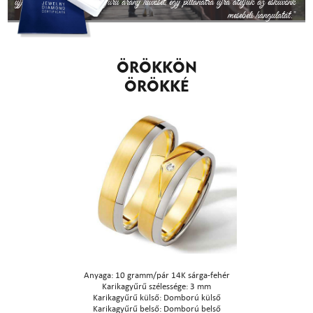
ujjunkkal végigsimítjuk a gyűrű arany hűvösét, egy pillanatra újra átéljük az esküvőnk
mesebeli hangulatát."
Köszönettel, Fanni és Andris
ÖRÖKKÖN
ÖRÖKKÉ
Anyaga: 10 gramm/pár 14K sárga-fehér
Karikagyűrű szélessége: 3 mm
Karikagyűrű külső: Domború külső
Karikagyűrű belső: Domború belső