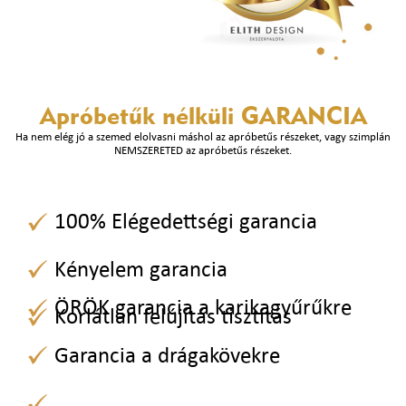
Apróbetűk nélküli
GARANCIA
Ha nem elég jó a szemed elolvasni máshol az apróbetűs részeket, vagy szimplán
NEMSZERETED az apróbetűs részeket.
100% Elégedettségi garancia
Kényelem garancia
ÖRÖK garancia a karikagyűrűkre
Korlátlan felújítás tisztítás
Garancia a drágakövekre