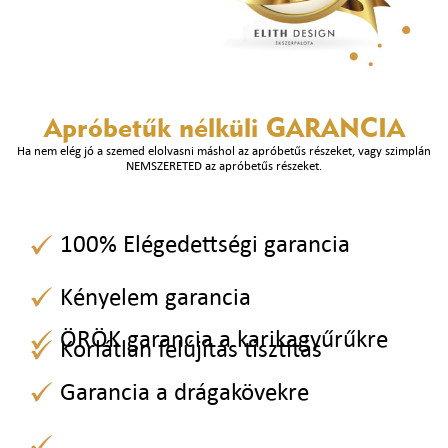
Apróbetűk nélküli
GARANCIA
Ha nem elég jó a szemed elolvasni máshol az apróbetűs részeket, vagy szimplán
NEMSZERETED az apróbetűs részeket.
100% Elégedettségi garancia
Kényelem garancia
ÖRÖK garancia a karikagyűrűkre
Korlátlan felújítás tisztítás
Garancia a drágakövekre