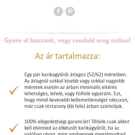
Gyere el hozzánk, vagy rendeld meg online!
Az ár tartalmazza:
Egy pár karikagyűrűt átlagos (52/62) méretben.
Az átlagnál sokkal kisebb vagy sokkal nagyobb
méretek esetén az árban minimális eltérés
lehetséges, lefelé, vagy fölfelé egyaránt. Ezt,
hogy minél kevesebb kellemetlenséget okozzon,
már csak törtarany (kb fele) árban számoljuk.
100% elégedettségi garanciát! Tőlünk csak akkor
kell elvinned az elkészült karikagyűrűt, ha az
valóban olyan, mint amilyennek megálmodtad.