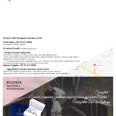
Címünk: 1061 Budapest, Andrássy út 43.
Üzlet telefon: 06 70 417 0900
(Nyitvatartási időben elérhető.)
Írj nekünk E-mailt:
info@ekszerpalota.hu
- Jöhetsz hozzánk időpontra
Kérd telefonon egyéni VIP időpontodat, hogy csak veled foglalkozzunk!
Ilyenkor egy kollégánk teljes figyelmét élvezheted, megkínál kávéval, üdítőval, nasival és segít neked a
válogatásban, első pillanattól az utolsóig.
... És a segítség nálunk valódi segítséget jelent, nem "válaszd ki ami tetszik aztán megbeszéljük az árat"
VIP időpontot Hétköznapokon 9-15 óra között tudunk adni.
Időpont foglalás : 06 70 417 0900
- ... Vagy jöhetsz hozzánk bármikor, amikor tudsz
Nálunk nem kötelező időpontot kérni, nyitvatartási időben jöhetsz bármikor.
Ugyanúgy jár a kávé, üdítő és a nasi, és ugyanúgy segítünk kiválasztani álmaid gyűrűjét.
BÜSZKÉK
VAGYUNK A
BOLDOGSÁGRA.
"Sziasztok!
Ezekkel a képekkel szeretnénk megköszönni a gyűrűket Nektek!"
Üdvözlettel Andi és Zsolt