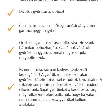
Divatos gyűrűtartó dobozt
Certificatet, azaz minőségi tanúsítványt, ami
garanciajegy is egyben
Örökös ingyen tisztítást-polírozást. Hozzánk
bármikor behozhatjátok a nálunk vásárolt
gyűrűket, ingyen, azonnal megtisztítjuk,
megpolírozzuk.
És nem utolsó sorban kedves, szakszerű
kiszolgálást! A gyűrűk rendelésekor akár a
gyűrűket készítő ötvössel is tudtok konzultálni! A
tökéletesen pontos méretek kedvéért mindent
elkövetünk. Saját gyűrűinket a készítés során,
még félkészen felpróbáltatjuk, hogy ha valami
nem stimmel, ne a kész gyűrűket kelljen
átalakítani.