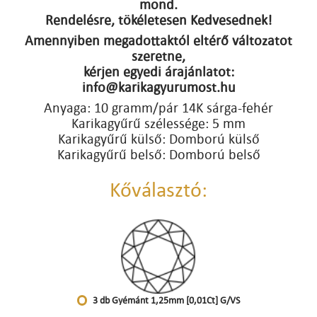
mond.
Rendelésre, tökéletesen Kedvesednek!
Amennyiben megadottaktól eltérő változatot
szeretne,
kérjen egyedi árajánlatot:
info@karikagyurumost.hu
Anyaga: 10 gramm/pár 14K sárga-fehér
Karikagyűrű szélessége: 5 mm
Karikagyűrű külső: Domború külső
Karikagyűrű belső: Domború belső
Kőválasztó:
3 db Gyémánt 1,25mm [0,01Ct] G/VS