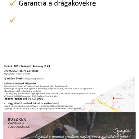
Garancia a drágakövekre
Címünk: 1061 Budapest, Andrássy út 43.
Üzlet telefon: 06 70 417 0900
(Nyitvatartási időben elérhető.)
Írj nekünk E-mailt:
info@ekszerpalota.hu
- Jöhetsz hozzánk időpontra
Kérd telefonon egyéni VIP időpontodat, hogy csak veled foglalkozzunk!
Ilyenkor egy kollégánk teljes figyelmét élvezheted, megkínál kávéval, üdítőval, nasival és segít neked a
válogatásban, első pillanattól az utolsóig.
... És a segítség nálunk valódi segítséget jelent, nem "válaszd ki ami tetszik aztán megbeszéljük az árat"
VIP időpontot Hétköznapokon 9-15 óra között tudunk adni.
Időpont foglalás : 06 70 417 0900
- ... Vagy jöhetsz hozzánk bármikor, amikor tudsz
Nálunk nem kötelező időpontot kérni, nyitvatartási időben jöhetsz bármikor.
Ugyanúgy jár a kávé, üdítő és a nasi, és ugyanúgy segítünk kiválasztani álmaid gyűrűjét.
BÜSZKÉK
VAGYUNK A
BOLDOGSÁGRA.
"Sziasztok!
Ezekkel a képekkel szeretnénk megköszönni a gyűrűket Nektek!"