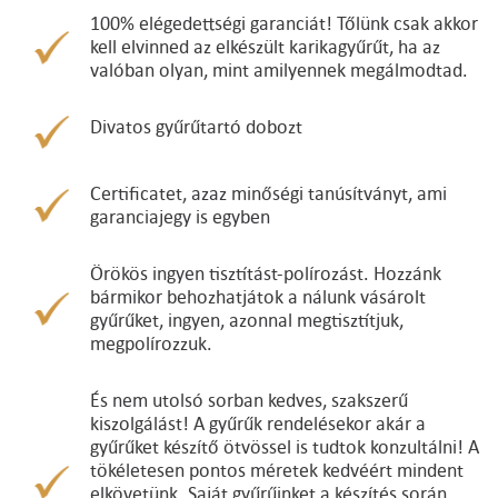
100% elégedettségi garanciát! Tőlünk csak akkor
kell elvinned az elkészült karikagyűrűt, ha az
valóban olyan, mint amilyennek megálmodtad.
Divatos gyűrűtartó dobozt
Certificatet, azaz minőségi tanúsítványt, ami
garanciajegy is egyben
Örökös ingyen tisztítást-polírozást. Hozzánk
bármikor behozhatjátok a nálunk vásárolt
gyűrűket, ingyen, azonnal megtisztítjuk,
megpolírozzuk.
És nem utolsó sorban kedves, szakszerű
kiszolgálást! A gyűrűk rendelésekor akár a
gyűrűket készítő ötvössel is tudtok konzultálni! A
tökéletesen pontos méretek kedvéért mindent
elkövetünk. Saját gyűrűinket a készítés során,