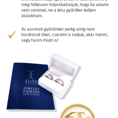
még félkészen felpróbáltatjuk, hogy ha valami
nem stimmel, ne a kész gyűrűket kelljen
átalakítani.
Az azonnali gyűrűinket pedig amíg nem
hordtátok őket, cserélni is tudjuk, akár méret,
vagy fazon miatt is!