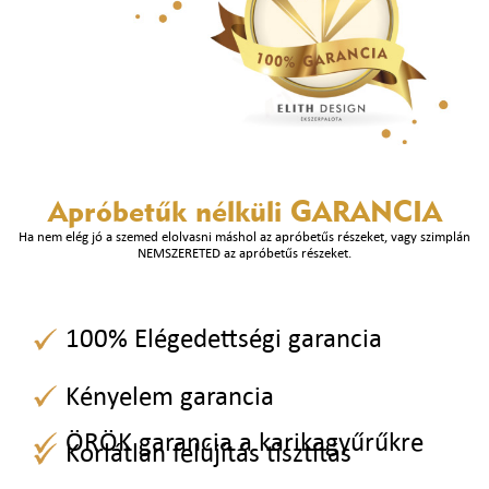
Apróbetűk nélküli
GARANCIA
Ha nem elég jó a szemed elolvasni máshol az apróbetűs részeket, vagy szimplán
NEMSZERETED az apróbetűs részeket.
100% Elégedettségi garancia
Kényelem garancia
ÖRÖK garancia a karikagyűrűkre
Korlátlan felújítás tisztítás