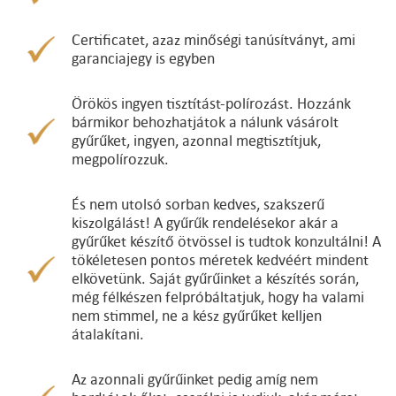
Certificatet, azaz minőségi tanúsítványt, ami
garanciajegy is egyben
Örökös ingyen tisztítást-polírozást. Hozzánk
bármikor behozhatjátok a nálunk vásárolt
gyűrűket, ingyen, azonnal megtisztítjuk,
megpolírozzuk.
És nem utolsó sorban kedves, szakszerű
kiszolgálást! A gyűrűk rendelésekor akár a
gyűrűket készítő ötvössel is tudtok konzultálni! A
tökéletesen pontos méretek kedvéért mindent
elkövetünk. Saját gyűrűinket a készítés során,
még félkészen felpróbáltatjuk, hogy ha valami
nem stimmel, ne a kész gyűrűket kelljen
átalakítani.
Az azonnali gyűrűinket pedig amíg nem