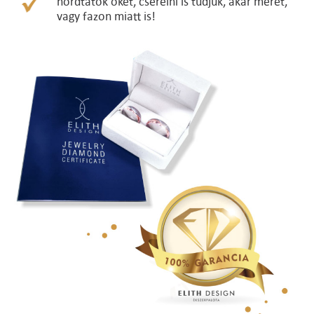
hordtátok őket, cserélni is tudjuk, akár méret,
vagy fazon miatt is!