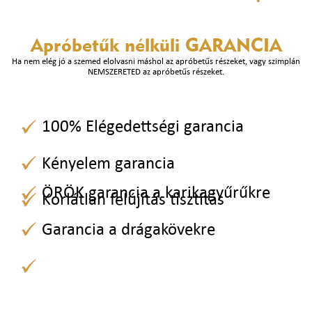
Apróbetűk nélküli
GARANCIA
Ha nem elég jó a szemed elolvasni máshol az apróbetűs részeket, vagy szimplán
NEMSZERETED az apróbetűs részeket.
100% Elégedettségi garancia
Kényelem garancia
ÖRÖK garancia a karikagyűrűkre
Korlátlan felújítás tisztítás
Garancia a drágakövekre