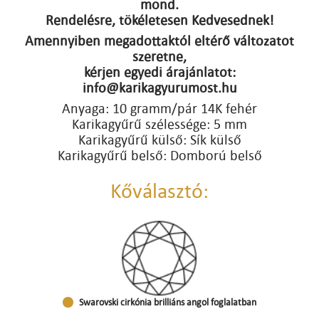
mond.
Rendelésre, tökéletesen Kedvesednek!
Amennyiben megadottaktól eltérő változatot
szeretne,
kérjen egyedi árajánlatot:
info@karikagyurumost.hu
Anyaga: 10 gramm/pár 14K fehér
Karikagyűrű szélessége: 5 mm
Karikagyűrű külső: Sík külső
Karikagyűrű belső: Domború belső
Kőválasztó:
Swarovski cirkónia brilliáns angol foglalatban