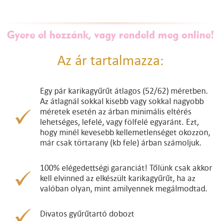
Gyere el hozzánk, vagy rendeld meg online!
Az ár tartalmazza:
Egy pár karikagyűrűt átlagos (52/62) méretben.
Az átlagnál sokkal kisebb vagy sokkal nagyobb
méretek esetén az árban minimális eltérés
lehetséges, lefelé, vagy fölfelé egyaránt. Ezt,
hogy minél kevesebb kellemetlenséget okozzon,
már csak törtarany (kb fele) árban számoljuk.
100% elégedettségi garanciát! Tőlünk csak akkor
kell elvinned az elkészült karikagyűrűt, ha az
valóban olyan, mint amilyennek megálmodtad.
Divatos gyűrűtartó dobozt