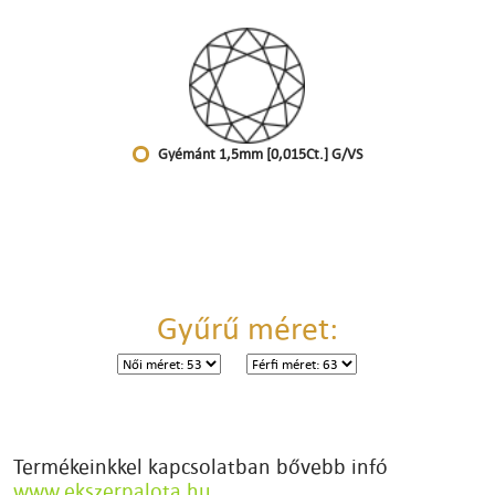
Gyémánt 1,5mm [0,015Ct.] G/VS
Gyűrű méret:
Termékeinkkel kapcsolatban bővebb infó
www.ekszerpalota.hu