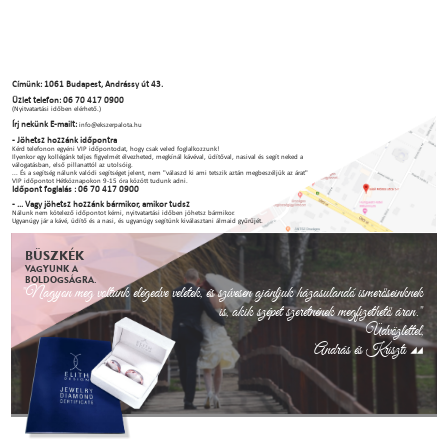
Címünk: 1061 Budapest, Andrássy út 43.
Üzlet telefon: 06 70 417 0900
(Nyitvatartási időben elérhető.)
Írj nekünk E-mailt:
info@ekszerpalota.hu
- Jöhetsz hozzánk időpontra
Kérd telefonon egyéni VIP időpontodat, hogy csak veled foglalkozzunk!
Ilyenkor egy kollégánk teljes figyelmét élvezheted, megkínál kávéval, üdítőval, nasival és segít neked a
válogatásban, első pillanattól az utolsóig.
... És a segítség nálunk valódi segítséget jelent, nem "válaszd ki ami tetszik aztán megbeszéljük az árat"
VIP időpontot Hétköznapokon 9-15 óra között tudunk adni.
Időpont foglalás : 06 70 417 0900
- ... Vagy jöhetsz hozzánk bármikor, amikor tudsz
Nálunk nem kötelező időpontot kérni, nyitvatartási időben jöhetsz bármikor.
Ugyanúgy jár a kávé, üdítő és a nasi, és ugyanúgy segítünk kiválasztani álmaid gyűrűjét.
BÜSZKÉK
VAGYUNK A
BOLDOGSÁGRA.
"Nagyon meg voltunk elégedve veletek, és szívesen ajánljuk házasulandó ismerőseinknek
is, akik szépet szeretnének megfizethető áron."
Üdvözlettel,
András és Kriszti