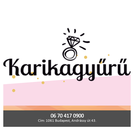
06 70 417 0900
Cím: 1061 Budapest, Andrássy út 43.