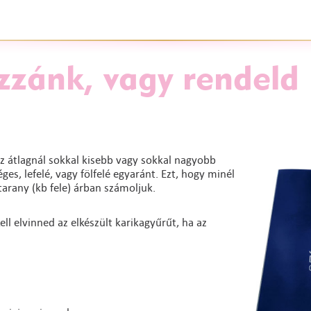
zzánk, vagy rendeld
z átlagnál sokkal kisebb vagy sokkal nagyobb
es, lefelé, vagy fölfelé egyaránt. Ezt, hogy minél
arany (kb fele) árban számoljuk.
ll elvinned az elkészült karikagyűrűt, ha az