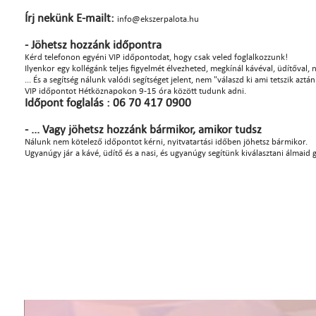
Írj nekünk E-mailt:
info@ekszerpalota.hu
- Jöhetsz hozzánk időpontra
Kérd telefonon egyéni VIP időpontodat, hogy csak veled foglalkozzunk!
Ilyenkor egy kollégánk teljes figyelmét élvezheted, megkínál kávéval, üdítőval, na
... És a segítség nálunk valódi segítséget jelent, nem "válaszd ki ami tetszik azt
VIP időpontot Hétköznapokon 9-15 óra között tudunk adni.
Időpont foglalás : 06 70 417 0900
- ... Vagy jöhetsz hozzánk bármikor, amikor tudsz
Nálunk nem kötelező időpontot kérni, nyitvatartási időben jöhetsz bármikor.
Ugyanúgy jár a kávé, üdítő és a nasi, és ugyanúgy segítünk kiválasztani álmaid 