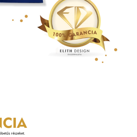
CIA
óbetűs részeket.