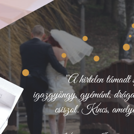
"A hirtelen támadt 
igazgyöngy, gyémánt, drága
csiszol. Kincs, amelyet