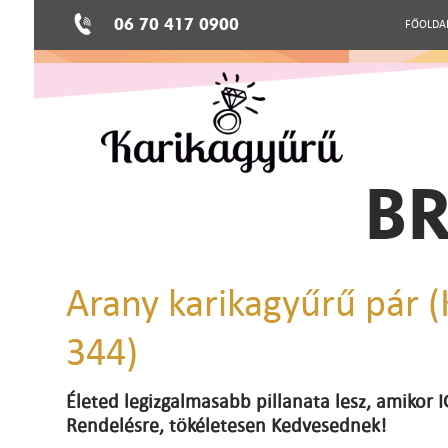
06 70 417 0900
FŐOLDA
BR
Arany karikagyűrű pár (
344)
Életed legizgalmasabb pillanata lesz, amikor
Rendelésre, tökéletesen Kedvesednek!