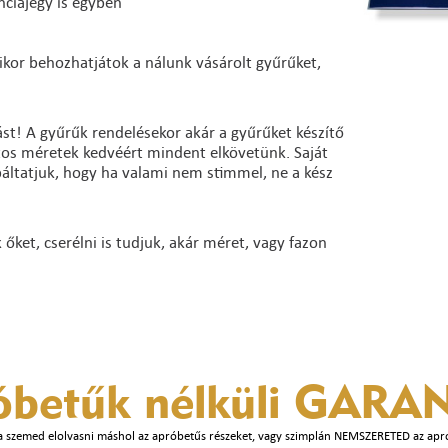
nciajegy is egyben
ikor behozhatjátok a nálunk vásárolt gyűrűket,
st! A gyűrűk rendelésekor akár a gyűrűket készítő
ntos méretek kedvéért mindent elkövetünk. Saját
báltatjuk, hogy ha valami nem stimmel, ne a kész
ket, cserélni is tudjuk, akár méret, vagy fazon
óbetűk nélküli
GARAN
a szemed elolvasni máshol az apróbetűs részeket, vagy szimplán NEMSZERETED az apr