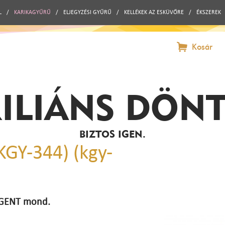
L
/
KARIKAGYŰRŰ
/
ELJEGYZÉSI GYŰRŰ
/
KELLÉKEK AZ ESKÜVŐRE
/
ÉKSZEREK
Kosár
ILIÁNS DÖN
BIZTOS IGEN.
KGY-344) (kgy-
 IGENT mond.