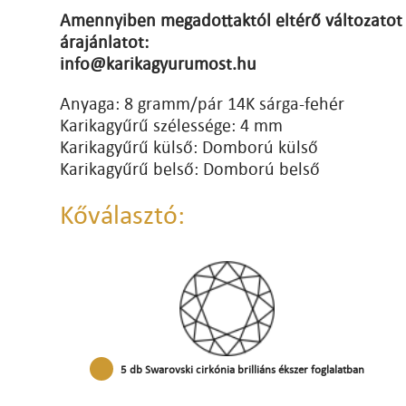
Amennyiben megadottaktól eltérő változatot 
árajánlatot:
info@karikagyurumost.hu
Anyaga: 8 gramm/pár 14K sárga-fehér
Karikagyűrű szélessége: 4 mm
Karikagyűrű külső: Domború külső
Karikagyűrű belső: Domború belső
Kőválasztó:
5 db Swarovski cirkónia brilliáns ékszer foglalatban