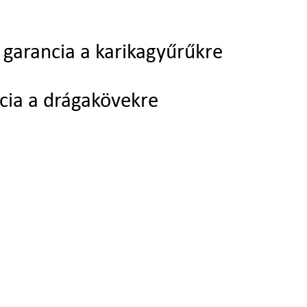
garancia a karikagyűrűkre
cia a drágakövekre