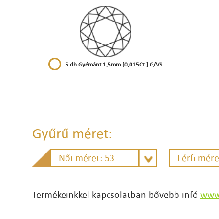
5 db Gyémánt 1,5mm [0,015Ct.] G/VS
Gyűrű méret:
Női méret: 53
Férfi mére
Termékeinkkel kapcsolatban bővebb infó
www.