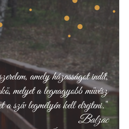
szerelem, amely házasságot indít,
kő, melyet a legnagyobb művész
 a szív legmélyén kell elrejteni."
Balzac