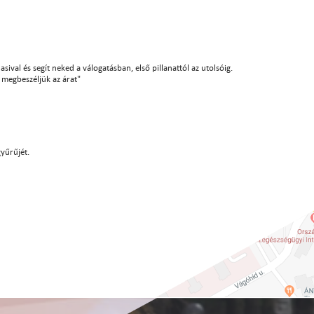
sival és segít neked a válogatásban, első pillanattól az utolsóig.
án megbeszéljük az árat"
gyűrűjét.