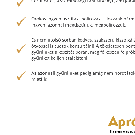
Certificatet, azaz minőségi tanúsítványt, ami gara
Örökös ingyen tisztítást-polírozást. Hozzánk bárm
ingyen, azonnal megtisztítjuk, megpolírozzuk.
És nem utolsó sorban kedves, szakszerű kiszolgálá
ötvössel is tudtok konzultálni! A tökéletesen po
gyűrűinket a készítés során, még félkészen felpró
gyűrűket kelljen átalakítani.
Az azonnali gyűrűinket pedig amíg nem hordtátok ő
miatt is!
Apr
Ha nem elég jó 