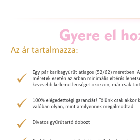
Gyere el ho
Az ár tartalmazza:
Egy pár karikagyűrűt átlagos (52/62) méretben. A
méretek esetén az árban minimális eltérés lehetség
kevesebb kellemetlenséget okozzon, már csak tört
100% elégedettségi garanciát! Tőlünk csak akkor ke
valóban olyan, mint amilyennek megálmodtad.
Divatos gyűrűtartó dobozt