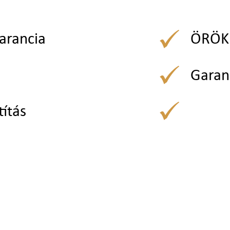
arancia
ÖRÖK 
Garan
títás