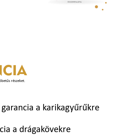
CIA
óbetűs részeket.
garancia a karikagyűrűkre
cia a drágakövekre