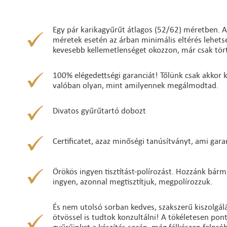
Egy pár karikagyűrűt átlagos (52/62) méretben. A
méretek esetén az árban minimális eltérés lehetség
kevesebb kellemetlenséget okozzon, már csak tört
100% elégedettségi garanciát! Tőlünk csak akkor ke
valóban olyan, mint amilyennek megálmodtad.
Divatos gyűrűtartó dobozt
Certificatet, azaz minőségi tanúsítványt, ami gara
Örökös ingyen tisztítást-polírozást. Hozzánk bárm
ingyen, azonnal megtisztítjuk, megpolírozzuk.
És nem utolsó sorban kedves, szakszerű kiszolgálá
ötvössel is tudtok konzultálni! A tökéletesen po