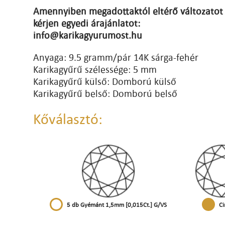
Amennyiben megadottaktól eltérő változatot 
kérjen egyedi árajánlatot:
info@karikagyurumost.hu
Anyaga: 9.5 gramm/pár 14K sárga-fehér
Karikagyűrű szélessége: 5 mm
Karikagyűrű külső: Domború külső
Karikagyűrű belső: Domború belső
Kőválasztó:
5 db Gyémánt 1,5mm [0,015Ct.] G/VS
Ci