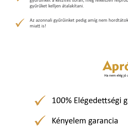
gyűrűinket a készítés során, még félkészen felpró
gyűrűket kelljen átalakítani.
Az azonnali gyűrűinket pedig amíg nem hordtátok ő
miatt is!
Apr
Ha nem elég jó 
100% Elégedettségi g
Kényelem garancia