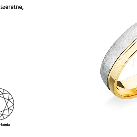
szeretne,
rkónia