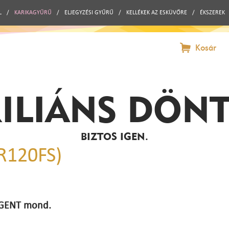
L
/
KARIKAGYŰRŰ
/
ELJEGYZÉSI GYŰRŰ
/
KELLÉKEK AZ ESKÜVŐRE
/
ÉKSZEREK
Kosár
ILIÁNS DÖN
BIZTOS IGEN.
(R120FS)
 IGENT mond.