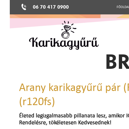
06 70 417 0900
FŐOLDA
BR
Arany karikagyűrű pár 
(r120fs)
Életed legizgalmasabb pillanata lesz, amikor
Rendelésre, tökéletesen Kedvesednek!