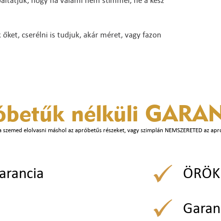
báltatjuk, hogy ha valami nem stimmel, ne a kész
ket, cserélni is tudjuk, akár méret, vagy fazon
óbetűk nélküli
GARAN
a szemed elolvasni máshol az apróbetűs részeket, vagy szimplán NEMSZERETED az apr
arancia
ÖRÖK 
Garan