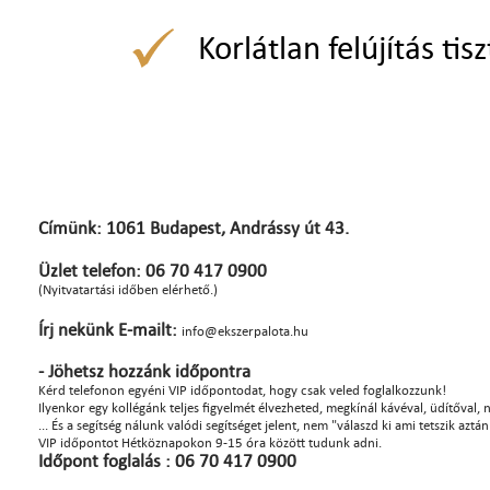
Korlátlan felújítás tisz
Címünk: 1061 Budapest, Andrássy út 43.
Üzlet telefon: 06 70 417 0900
(Nyitvatartási időben elérhető.)
Írj nekünk E-mailt:
info@ekszerpalota.hu
- Jöhetsz hozzánk időpontra
Kérd telefonon egyéni VIP időpontodat, hogy csak veled foglalkozzunk!
Ilyenkor egy kollégánk teljes figyelmét élvezheted, megkínál kávéval, üdítőval, na
... És a segítség nálunk valódi segítséget jelent, nem "válaszd ki ami tetszik azt
VIP időpontot Hétköznapokon 9-15 óra között tudunk adni.
Időpont foglalás : 06 70 417 0900