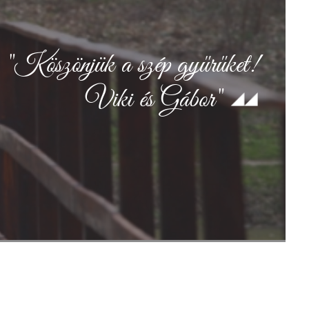
"Köszönjük a szép gyűrűket!
Viki és Gábor"