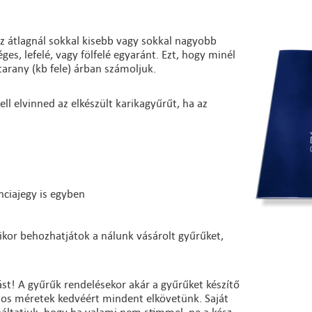
z átlagnál sokkal kisebb vagy sokkal nagyobb
es, lefelé, vagy fölfelé egyaránt. Ezt, hogy minél
arany (kb fele) árban számoljuk.
ll elvinned az elkészült karikagyűrűt, ha az
nciajegy is egyben
ikor behozhatjátok a nálunk vásárolt gyűrűket,
st! A gyűrűk rendelésekor akár a gyűrűket készítő
ntos méretek kedvéért mindent elkövetünk. Saját