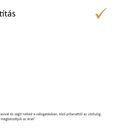
títás
sival és segít neked a válogatásban, első pillanattól az utolsóig.
án megbeszéljük az árat"