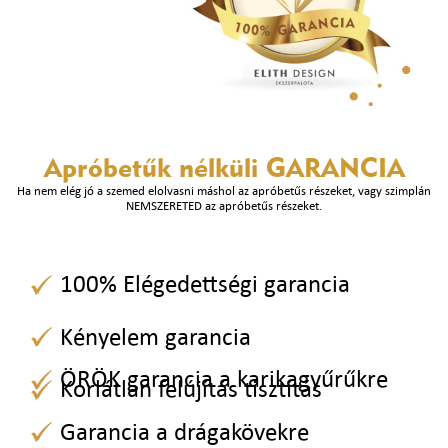
Apróbetűk nélküli
GARANCIA
Ha nem elég jó a szemed elolvasni máshol az apróbetűs részeket, vagy szimplán
NEMSZERETED az apróbetűs részeket.
100% Elégedettségi garancia
Kényelem garancia
ÖRÖK garancia a karikagyűrűkre
Korlátlan felújítás tisztítás
Garancia a drágakövekre