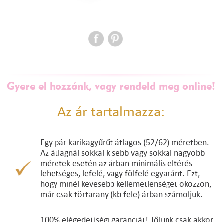
Gyere el hozzánk, vagy rendeld meg online!
Az ár tartalmazza:
Egy pár karikagyűrűt átlagos (52/62) méretben.
Az átlagnál sokkal kisebb vagy sokkal nagyobb
méretek esetén az árban minimális eltérés
lehetséges, lefelé, vagy fölfelé egyaránt. Ezt,
hogy minél kevesebb kellemetlenséget okozzon,
már csak törtarany (kb fele) árban számoljuk.
100% elégedettségi garanciát! Tőlünk csak akkor