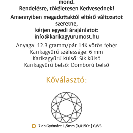
mond.
Rendelésre, tökéletesen Kedvesednek!
Amennyiben megadottaktól eltérő változatot
szeretne,
kérjen egyedi árajánlatot:
info@karikagyurumost.hu
Anyaga: 12.3 gramm/pár 14K vörös-fehér
Karikagyűrű szélessége: 6 mm
Karikagyűrű külső: Sík külső
Karikagyűrű belső: Domború belső
Kőválasztó:
7 db Gyémánt 1,5mm [0,015Ct.] G/VS