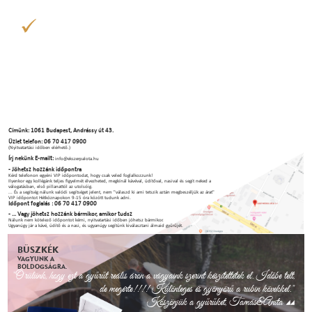
Címünk: 1061 Budapest, Andrássy út 43.
Üzlet telefon: 06 70 417 0900
(Nyitvatartási időben elérhető.)
Írj nekünk E-mailt:
info@ekszerpalota.hu
- Jöhetsz hozzánk időpontra
Kérd telefonon egyéni VIP időpontodat, hogy csak veled foglalkozzunk!
Ilyenkor egy kollégánk teljes figyelmét élvezheted, megkínál kávéval, üdítőval, nasival és segít neked a
válogatásban, első pillanattól az utolsóig.
... És a segítség nálunk valódi segítséget jelent, nem "válaszd ki ami tetszik aztán megbeszéljük az árat"
VIP időpontot Hétköznapokon 9-15 óra között tudunk adni.
Időpont foglalás : 06 70 417 0900
- ... Vagy jöhetsz hozzánk bármikor, amikor tudsz
Nálunk nem kötelező időpontot kérni, nyitvatartási időben jöhetsz bármikor.
Ugyanúgy jár a kávé, üdítő és a nasi, és ugyanúgy segítünk kiválasztani álmaid gyűrűjét.
BÜSZKÉK
VAGYUNK A
BOLDOGSÁGRA.
"Örülünk, hogy ezt a gyűrűt reális áron a vágyaink szerint készítettétek el. Időbe telt,
de megérte!!!! Különleges és gyönyörű a rubin kövekkel."
Köszönjük a gyűrűket, Tamás&Anita