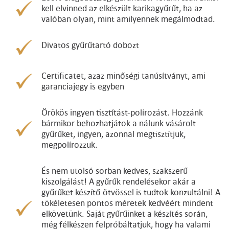
kell elvinned az elkészült karikagyűrűt, ha az
valóban olyan, mint amilyennek megálmodtad.
Divatos gyűrűtartó dobozt
Certificatet, azaz minőségi tanúsítványt, ami
garanciajegy is egyben
Örökös ingyen tisztítást-polírozást. Hozzánk
bármikor behozhatjátok a nálunk vásárolt
gyűrűket, ingyen, azonnal megtisztítjuk,
megpolírozzuk.
És nem utolsó sorban kedves, szakszerű
kiszolgálást! A gyűrűk rendelésekor akár a
gyűrűket készítő ötvössel is tudtok konzultálni! A
tökéletesen pontos méretek kedvéért mindent
elkövetünk. Saját gyűrűinket a készítés során,
még félkészen felpróbáltatjuk, hogy ha valami