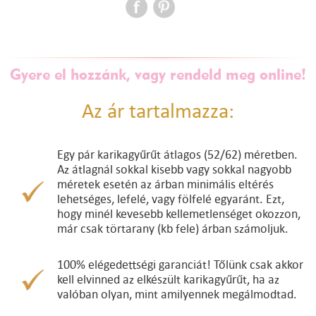
Gyere el hozzánk, vagy rendeld meg online!
Az ár tartalmazza:
Egy pár karikagyűrűt átlagos (52/62) méretben.
Az átlagnál sokkal kisebb vagy sokkal nagyobb
méretek esetén az árban minimális eltérés
lehetséges, lefelé, vagy fölfelé egyaránt. Ezt,
hogy minél kevesebb kellemetlenséget okozzon,
már csak törtarany (kb fele) árban számoljuk.
100% elégedettségi garanciát! Tőlünk csak akkor
kell elvinned az elkészült karikagyűrűt, ha az
valóban olyan, mint amilyennek megálmodtad.