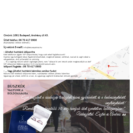
Címünk: 1061 Budapest, Andrássy út 43.
Üzlet telefon: 06 70 417 0900
(Nyitvatartási időben elérhető.)
Írj nekünk E-mailt:
info@ekszerpalota.hu
- Jöhetsz hozzánk időpontra
Kérd telefonon egyéni VIP időpontodat, hogy csak veled foglalkozzunk!
Ilyenkor egy kollégánk teljes figyelmét élvezheted, megkínál kávéval, üdítőval, nasival és segít neked a
válogatásban, első pillanattól az utolsóig.
... És a segítség nálunk valódi segítséget jelent, nem "válaszd ki ami tetszik aztán megbeszéljük az árat"
VIP időpontot Hétköznapokon 9-15 óra között tudunk adni.
Időpont foglalás : 06 70 417 0900
- ... Vagy jöhetsz hozzánk bármikor, amikor tudsz
Nálunk nem kötelező időpontot kérni, nyitvatartási időben jöhetsz bármikor.
Ugyanúgy jár a kávé, üdítő és a nasi, és ugyanúgy segítünk kiválasztani álmaid gyűrűjét.
BÜSZKÉK
VAGYUNK A
BOLDOGSÁGRA.
"Ezer köszönet a csodaszép türkizkék köves gyűrűnkért, és a kedvességetekért,
segítségetekért!
Remélem, még legalább 50 évig hordjuk őket szeretetben, boldogságban!"
Üdvözlettel: Eszter és András