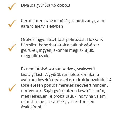
Divatos gyűrűtartó dobozt
Certificatet, azaz minőségi tanúsítványt, ami
garanciajegy is egyben
Örökös ingyen tisztítást-polírozást. Hozzánk
bármikor behozhatjátok a nálunk vásárolt
gyűrűket, ingyen, azonnal megtisztítjuk,
megpolírozzuk.
És nem utolsó sorban kedves, szakszerű
kiszolgálást! A gyűrűk rendelésekor akár a
gyűrűket készítő ötvössel is tudtok konzultálni! A
tökéletesen pontos méretek kedvéért mindent
elkövetünk. Saját gyűrűinket a készítés során,
még félkészen felpróbáltatjuk, hogy ha valami
nem stimmel, ne a kész gyűrűket kelljen
átalakítani.