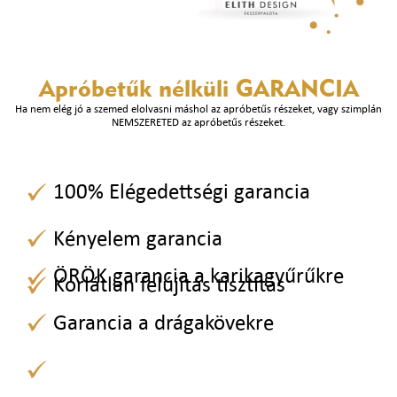
Apróbetűk nélküli
GARANCIA
Ha nem elég jó a szemed elolvasni máshol az apróbetűs részeket, vagy szimplán
NEMSZERETED az apróbetűs részeket.
100% Elégedettségi garancia
Kényelem garancia
ÖRÖK garancia a karikagyűrűkre
Korlátlan felújítás tisztítás
Garancia a drágakövekre