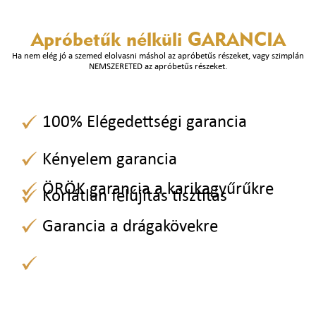
Apróbetűk nélküli
GARANCIA
Ha nem elég jó a szemed elolvasni máshol az apróbetűs részeket, vagy szimplán
NEMSZERETED az apróbetűs részeket.
100% Elégedettségi garancia
Kényelem garancia
ÖRÖK garancia a karikagyűrűkre
Korlátlan felújítás tisztítás
Garancia a drágakövekre