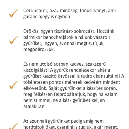
Certificatet, azaz minőségi tanúsítványt, ami
garanciajegy is egyben
Örökös ingyen tisztítást-polírozást. Hozzánk
bármikor behozhatjátok a nálunk vásárolt
gyűrűket, ingyen, azonnal megtisztítjuk,
megpolírozzuk.
És nem utolsó sorban kedves, szakszerű
kiszolgálást! A gyűrűk rendelésekor akár a
gyűrűket készítő ötvössel is tudtok konzultálni! A
tökéletesen pontos méretek kedvéért mindent
elkövetünk. Saját gyűrűinket a készítés során,
még félkészen felpróbáltatjuk, hogy ha valami
nem stimmel, ne a kész gyűrűket kelljen
átalakítani.
Az azonnali gyűrűinket pedig amíg nem
hordtátok őket, cserélni is tudjuk, akár méret,