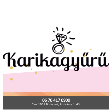
06 70 417 0900
Cím: 1061 Budapest, Andrássy út 43.