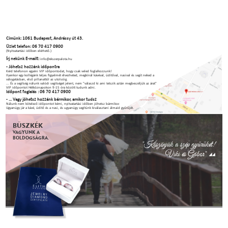
Címünk: 1061 Budapest, Andrássy út 43.
Üzlet telefon: 06 70 417 0900
(Nyitvatartási időben elérhető.)
Írj nekünk E-mailt:
info@ekszerpalota.hu
- Jöhetsz hozzánk időpontra
Kérd telefonon egyéni VIP időpontodat, hogy csak veled foglalkozzunk!
Ilyenkor egy kollégánk teljes figyelmét élvezheted, megkínál kávéval, üdítőval, nasival és segít neked a
válogatásban, első pillanattól az utolsóig.
... És a segítség nálunk valódi segítséget jelent, nem "válaszd ki ami tetszik aztán megbeszéljük az árat"
VIP időpontot Hétköznapokon 9-15 óra között tudunk adni.
Időpont foglalás : 06 70 417 0900
- ... Vagy jöhetsz hozzánk bármikor, amikor tudsz
Nálunk nem kötelező időpontot kérni, nyitvatartási időben jöhetsz bármikor.
Ugyanúgy jár a kávé, üdítő és a nasi, és ugyanúgy segítünk kiválasztani álmaid gyűrűjét.
BÜSZKÉK
VAGYUNK A
BOLDOGSÁGRA.
"Köszönjük a szép gyűrűket!
Viki és Gábor"