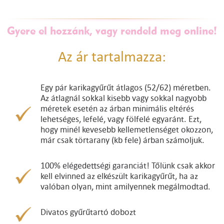
Gyere el hozzánk, vagy rendeld meg online!
Az ár tartalmazza:
Egy pár karikagyűrűt átlagos (52/62) méretben.
Az átlagnál sokkal kisebb vagy sokkal nagyobb
méretek esetén az árban minimális eltérés
lehetséges, lefelé, vagy fölfelé egyaránt. Ezt,
hogy minél kevesebb kellemetlenséget okozzon,
már csak törtarany (kb fele) árban számoljuk.
100% elégedettségi garanciát! Tőlünk csak akkor
kell elvinned az elkészült karikagyűrűt, ha az
valóban olyan, mint amilyennek megálmodtad.
Divatos gyűrűtartó dobozt