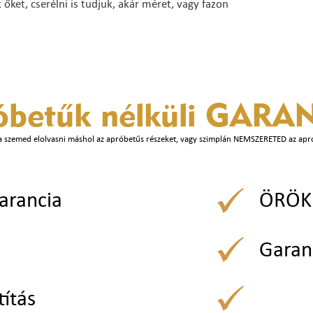
ket, cserélni is tudjuk, akár méret, vagy fazon
óbetűk nélküli
GARAN
a szemed elolvasni máshol az apróbetűs részeket, vagy szimplán NEMSZERETED az apr
arancia
ÖRÖK 
Garan
títás