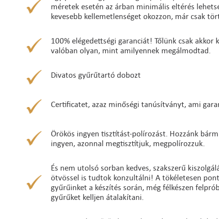
méretek esetén az árban minimális eltérés lehetség
kevesebb kellemetlenséget okozzon, már csak tört
100% elégedettségi garanciát! Tőlünk csak akkor ke
valóban olyan, mint amilyennek megálmodtad.
Divatos gyűrűtartó dobozt
Certificatet, azaz minőségi tanúsítványt, ami gara
Örökös ingyen tisztítást-polírozást. Hozzánk bárm
ingyen, azonnal megtisztítjuk, megpolírozzuk.
És nem utolsó sorban kedves, szakszerű kiszolgálá
ötvössel is tudtok konzultálni! A tökéletesen po
gyűrűinket a készítés során, még félkészen felpró
gyűrűket kelljen átalakítani.