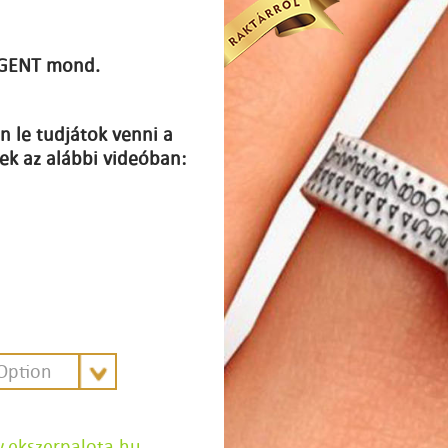
 IGENT mond.
 le tudjátok venni a
ek az alábbi videóban:
 Option
ekszerpalota.hu