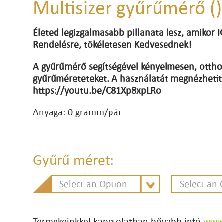
Multisizer gyűrűmérő ()
Életed legizgalmasabb pillanata lesz, amikor
Rendelésre, tökéletesen Kedvesednek!
A gyűrűmérő segítségével kényelmesen, otthon
gyűrűméreteteket. A használatát megnézhetit
https://youtu.be/C81Xp8xpLRo
Anyaga: 0 gramm/pár
Gyűrű méret:
Select an Option
Select an
Termékeinkkel kapcsolatban bővebb infó
www.