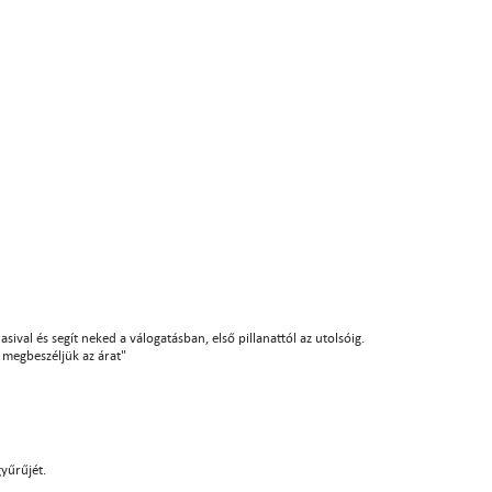
sival és segít neked a válogatásban, első pillanattól az utolsóig.
án megbeszéljük az árat"
gyűrűjét.