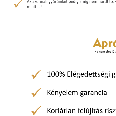
Az azonnali gyűrűinket pedig amíg nem hordtátok ő
miatt is!
Apr
Ha nem elég jó 
100% Elégedettségi g
Kényelem garancia
Korlátlan felújítás tisz