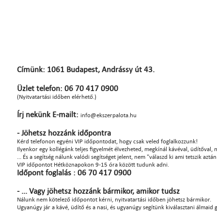
Címünk: 1061 Budapest, Andrássy út 43.
Üzlet telefon: 06 70 417 0900
(Nyitvatartási időben elérhető.)
Írj nekünk E-mailt:
info@ekszerpalota.hu
- Jöhetsz hozzánk időpontra
Kérd telefonon egyéni VIP időpontodat, hogy csak veled foglalkozzunk!
Ilyenkor egy kollégánk teljes figyelmét élvezheted, megkínál kávéval, üdítőval, na
... És a segítség nálunk valódi segítséget jelent, nem "válaszd ki ami tetszik azt
VIP időpontot Hétköznapokon 9-15 óra között tudunk adni.
Időpont foglalás : 06 70 417 0900
- ... Vagy jöhetsz hozzánk bármikor, amikor tudsz
Nálunk nem kötelező időpontot kérni, nyitvatartási időben jöhetsz bármikor.
Ugyanúgy jár a kávé, üdítő és a nasi, és ugyanúgy segítünk kiválasztani álmaid 