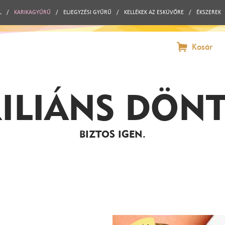
L
/
KARIKAGYŰRŰ
/
ELJEGYZÉSI GYŰRŰ
/
KELLÉKEK AZ ESKÜVŐRE
/
ÉKSZEREK
Kosár
ILIÁNS DÖN
BIZTOS IGEN.