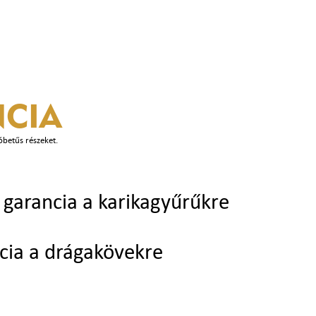
CIA
óbetűs részeket.
garancia a karikagyűrűkre
cia a drágakövekre