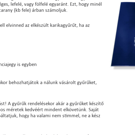
es, lefelé, vagy fölfelé egyaránt. Ezt, hogy minél
arany (kb fele) árban számoljuk.
ll elvinned az elkészült karikagyűrűt, ha az
nciajegy is egyben
ikor behozhatjátok a nálunk vásárolt gyűrűket,
st! A gyűrűk rendelésekor akár a gyűrűket készítő
ntos méretek kedvéért mindent elkövetünk. Saját
báltatjuk, hogy ha valami nem stimmel, ne a kész