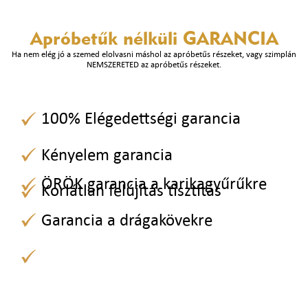
Apróbetűk nélküli
GARANCIA
Ha nem elég jó a szemed elolvasni máshol az apróbetűs részeket, vagy szimplán
NEMSZERETED az apróbetűs részeket.
100% Elégedettségi garancia
Kényelem garancia
ÖRÖK garancia a karikagyűrűkre
Korlátlan felújítás tisztítás
Garancia a drágakövekre