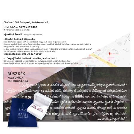
Címünk: 1061 Budapest, Andrássy út 43.
Üzlet telefon: 06 70 417 0900
(Nyitvatartási időben elérhető.)
Írj nekünk E-mailt:
info@ekszerpalota.hu
- Jöhetsz hozzánk időpontra
Kérd telefonon egyéni VIP időpontodat, hogy csak veled foglalkozzunk!
Ilyenkor egy kollégánk teljes figyelmét élvezheted, megkínál kávéval, üdítőval, nasival és segít neked a
válogatásban, első pillanattól az utolsóig.
... És a segítség nálunk valódi segítséget jelent, nem "válaszd ki ami tetszik aztán megbeszéljük az árat"
VIP időpontot Hétköznapokon 9-15 óra között tudunk adni.
Időpont foglalás : 06 70 417 0900
- ... Vagy jöhetsz hozzánk bármikor, amikor tudsz
Nálunk nem kötelező időpontot kérni, nyitvatartási időben jöhetsz bármikor.
Ugyanúgy jár a kávé, üdítő és a nasi, és ugyanúgy segítünk kiválasztani álmaid gyűrűjét.
BÜSZKÉK
VAGYUNK A
BOLDOGSÁGRA.
"Köszönjük szépen a csodás ékszert, ami igazán méltó jelképe szerelmünknek!
Külön köszönjük, hogy az esküvő előtti, lelkileg és idegileg is felfokozott állapotunkban
legalább a gyűrűválasztás kérdését könnyűvé tettétek nekünk, kedvesek és türelmesek
voltatok velünk. Sosem fogjuk elfelejteni azt a pillanatot, amikor egymás ujjára húztuk a
gyűrűket. Az esküvő és a lagzi is remekül sikerült, igazán csodás élmény volt, és amikor
ujjunkkal végigsimítjuk a gyűrű arany hűvösét, egy pillanatra újra átéljük az esküvőnk
mesebeli hangulatát."
Köszönettel, Fanni és Andris