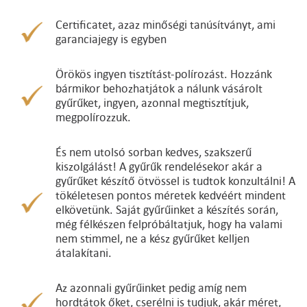
Certificatet, azaz minőségi tanúsítványt, ami
garanciajegy is egyben
Örökös ingyen tisztítást-polírozást. Hozzánk
bármikor behozhatjátok a nálunk vásárolt
gyűrűket, ingyen, azonnal megtisztítjuk,
megpolírozzuk.
És nem utolsó sorban kedves, szakszerű
kiszolgálást! A gyűrűk rendelésekor akár a
gyűrűket készítő ötvössel is tudtok konzultálni! A
tökéletesen pontos méretek kedvéért mindent
elkövetünk. Saját gyűrűinket a készítés során,
még félkészen felpróbáltatjuk, hogy ha valami
nem stimmel, ne a kész gyűrűket kelljen
átalakítani.
Az azonnali gyűrűinket pedig amíg nem
hordtátok őket, cserélni is tudjuk, akár méret,