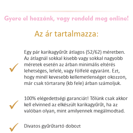
Gyere el hozzánk, vagy rendeld meg online!
Az ár tartalmazza:
Egy pár karikagyűrűt átlagos (52/62) méretben.
Az átlagnál sokkal kisebb vagy sokkal nagyobb
méretek esetén az árban minimális eltérés
lehetséges, lefelé, vagy fölfelé egyaránt. Ezt,
hogy minél kevesebb kellemetlenséget okozzon,
már csak törtarany (kb fele) árban számoljuk.
100% elégedettségi garanciát! Tőlünk csak akkor
kell elvinned az elkészült karikagyűrűt, ha az
valóban olyan, mint amilyennek megálmodtad.
Divatos gyűrűtartó dobozt