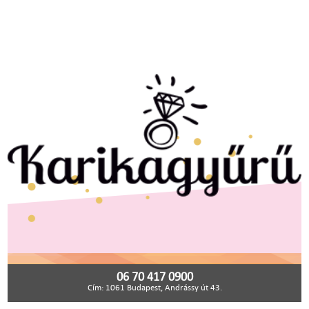
06 70 417 0900
Cím: 1061 Budapest, Andrássy út 43.