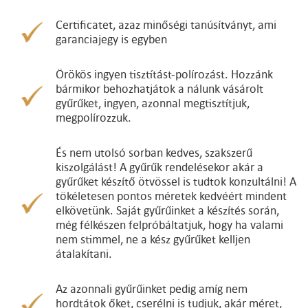
Certificatet, azaz minőségi tanúsítványt, ami
garanciajegy is egyben
Örökös ingyen tisztítást-polírozást. Hozzánk
bármikor behozhatjátok a nálunk vásárolt
gyűrűket, ingyen, azonnal megtisztítjuk,
megpolírozzuk.
És nem utolsó sorban kedves, szakszerű
kiszolgálást! A gyűrűk rendelésekor akár a
gyűrűket készítő ötvössel is tudtok konzultálni! A
tökéletesen pontos méretek kedvéért mindent
elkövetünk. Saját gyűrűinket a készítés során,
még félkészen felpróbáltatjuk, hogy ha valami
nem stimmel, ne a kész gyűrűket kelljen
átalakítani.
Az azonnali gyűrűinket pedig amíg nem
hordtátok őket, cserélni is tudjuk, akár méret,