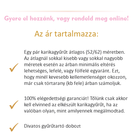
Gyere el hozzánk, vagy rendeld meg online!
Az ár tartalmazza:
Egy pár karikagyűrűt átlagos (52/62) méretben.
Az átlagnál sokkal kisebb vagy sokkal nagyobb
méretek esetén az árban minimális eltérés
lehetséges, lefelé, vagy fölfelé egyaránt. Ezt,
hogy minél kevesebb kellemetlenséget okozzon,
már csak törtarany (kb fele) árban számoljuk.
100% elégedettségi garanciát! Tőlünk csak akkor
kell elvinned az elkészült karikagyűrűt, ha az
valóban olyan, mint amilyennek megálmodtad.
Divatos gyűrűtartó dobozt