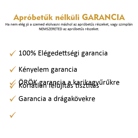
Apróbetűk nélküli
GARANCIA
Ha nem elég jó a szemed elolvasni máshol az apróbetűs részeket, vagy szimplán
NEMSZERETED az apróbetűs részeket.
100% Elégedettségi garancia
Kényelem garancia
ÖRÖK garancia a karikagyűrűkre
Korlátlan felújítás tisztítás
Garancia a drágakövekre