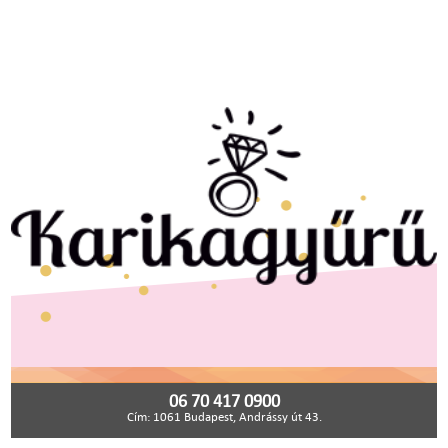
06 70 417 0900
Cím: 1061 Budapest, Andrássy út 43.