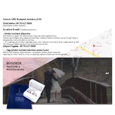
Címünk: 1061 Budapest, Andrássy út 43.
Üzlet telefon: 06 70 417 0900
(Nyitvatartási időben elérhető.)
Írj nekünk E-mailt:
info@ekszerpalota.hu
- Jöhetsz hozzánk időpontra
Kérd telefonon egyéni VIP időpontodat, hogy csak veled foglalkozzunk!
Ilyenkor egy kollégánk teljes figyelmét élvezheted, megkínál kávéval, üdítőval, nasival és segít neked a
válogatásban, első pillanattól az utolsóig.
... És a segítség nálunk valódi segítséget jelent, nem "válaszd ki ami tetszik aztán megbeszéljük az árat"
VIP időpontot Hétköznapokon 9-15 óra között tudunk adni.
Időpont foglalás : 06 70 417 0900
- ... Vagy jöhetsz hozzánk bármikor, amikor tudsz
Nálunk nem kötelező időpontot kérni, nyitvatartási időben jöhetsz bármikor.
Ugyanúgy jár a kávé, üdítő és a nasi, és ugyanúgy segítünk kiválasztani álmaid gyűrűjét.
BÜSZKÉK
VAGYUNK A
BOLDOGSÁGRA.