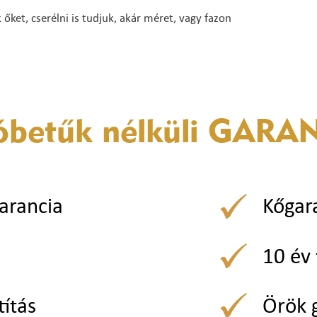
ket, cserélni is tudjuk, akár méret, vagy fazon
óbetűk nélküli
GARAN
arancia
Kőgar
10 év 
títás
Örök 