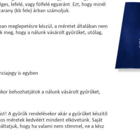
es, lefelé, vagy fölfelé egyaránt. Ezt, hogy minél
arany (kb fele) árban számoljuk.
lában meglepetésre készül, a méretet általában nem
uk meg, hogy a nálunk vásárolt gyűrűket, utólag,
.
nciajegy is egyben
ikor behozhatjátok a nálunk vásárolt gyűrűket,
st! A gyűrűk rendelésekor akár a gyűrűket készítő
ntos méretek kedvéért mindent elkövetünk. Saját
báltatjuk, hogy ha valami nem stimmel, ne a kész