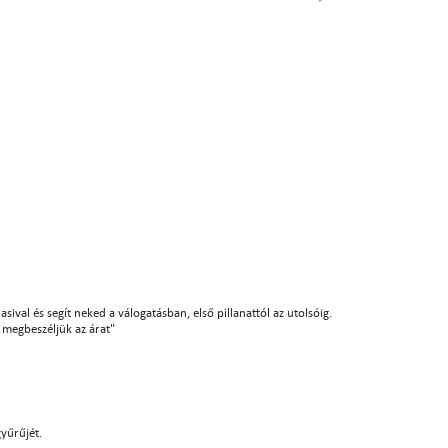
sival és segít neked a válogatásban, első pillanattól az utolsóig.
án megbeszéljük az árat"
gyűrűjét.