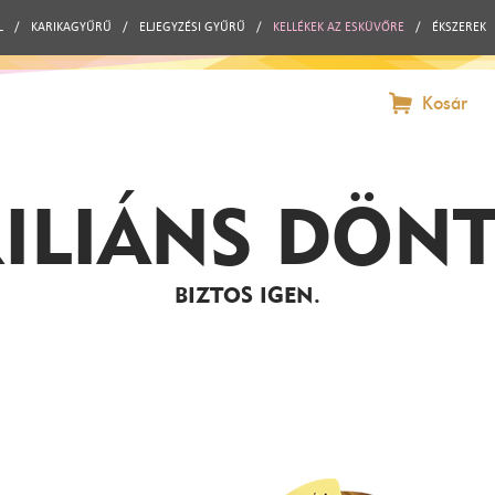
L
/
KARIKAGYŰRŰ
/
ELJEGYZÉSI GYŰRŰ
/
KELLÉKEK AZ ESKÜVŐRE
/
ÉKSZEREK
Kosár
ILIÁNS DÖN
BIZTOS IGEN.