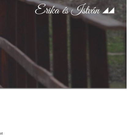
Erika és István
st