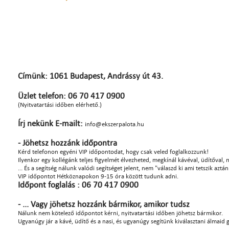
Címünk: 1061 Budapest, Andrássy út 43.
Üzlet telefon: 06 70 417 0900
(Nyitvatartási időben elérhető.)
Írj nekünk E-mailt:
info@ekszerpalota.hu
- Jöhetsz hozzánk időpontra
Kérd telefonon egyéni VIP időpontodat, hogy csak veled foglalkozzunk!
Ilyenkor egy kollégánk teljes figyelmét élvezheted, megkínál kávéval, üdítőval, na
... És a segítség nálunk valódi segítséget jelent, nem "válaszd ki ami tetszik azt
VIP időpontot Hétköznapokon 9-15 óra között tudunk adni.
Időpont foglalás : 06 70 417 0900
- ... Vagy jöhetsz hozzánk bármikor, amikor tudsz
Nálunk nem kötelező időpontot kérni, nyitvatartási időben jöhetsz bármikor.
Ugyanúgy jár a kávé, üdítő és a nasi, és ugyanúgy segítünk kiválasztani álmaid 