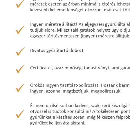
méretek esetén az árban minimális eltérés lehetség
kevesebb kellemetlenséget okozzon, már csak tört
Ingyen méretre állítást! Az eljegyzési gyűrű álta
tudjuk előre. Mi ezt találgatások helyett úgy oldj
egyszer térítésmentesen (ingyen) méretre állítjuk
Divatos gyűrűtartó dobozt
Certificatet, azaz minőségi tanúsítványt, ami gara
Örökös ingyen tisztítást-polírozást. Hozzánk bárm
ingyen, azonnal megtisztítjuk, megpolírozzuk.
És nem utolsó sorban kedves, szakszerű kiszolgálá
ötvössel is tudtok konzultálni! A tökéletesen po
gyűrűinket a készítés során, még félkészen felpró
gyűrűket kelljen átalakítani.