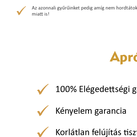
Az azonnali gyűrűinket pedig amíg nem hordtátok ő
miatt is!
Apr
100% Elégedettségi g
Kényelem garancia
Korlátlan felújítás tisz