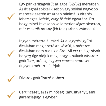
Egy pár karikagyűrűt átlagos (52/62) méretben.
Az átlagnál sokkal kisebb vagy sokkal nagyobb
méretek esetén az árban minimális eltérés
lehetséges, lefelé, vagy fölfelé egyaránt. Ezt,
hogy minél kevesebb kellemetlenséget okozzon,
már csak törtarany (kb fele) árban számoljuk.
Ingyen méretre állítást! Az eljegyzési gyűrű
általában meglepetésre készül, a méretet
általában nem tudjuk előre. Mi ezt találgatások
helyett úgy oldjuk meg, hogy a nálunk vásárolt
gyűrűket, utólag, egyszer térítésmentesen
(ingyen) méretre állítjuk.
Divatos gyűrűtartó dobozt
Certificatet, azaz minőségi tanúsítványt, ami
garanciajegy is egyben