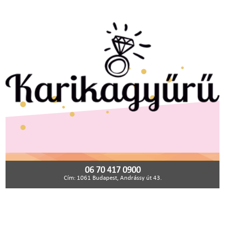
06 70 417 0900
Cím: 1061 Budapest, Andrássy út 43.