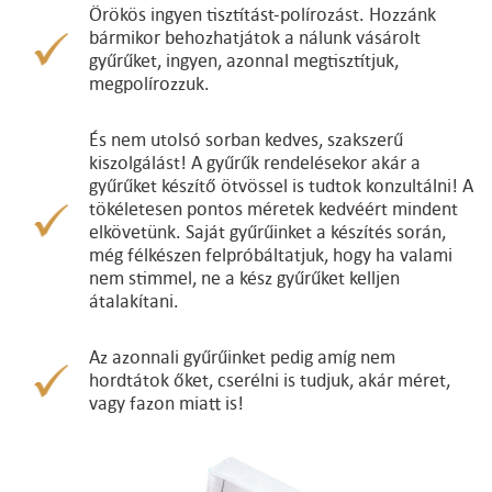
Örökös ingyen tisztítást-polírozást. Hozzánk
bármikor behozhatjátok a nálunk vásárolt
gyűrűket, ingyen, azonnal megtisztítjuk,
megpolírozzuk.
És nem utolsó sorban kedves, szakszerű
kiszolgálást! A gyűrűk rendelésekor akár a
gyűrűket készítő ötvössel is tudtok konzultálni! A
tökéletesen pontos méretek kedvéért mindent
elkövetünk. Saját gyűrűinket a készítés során,
még félkészen felpróbáltatjuk, hogy ha valami
nem stimmel, ne a kész gyűrűket kelljen
átalakítani.
Az azonnali gyűrűinket pedig amíg nem
hordtátok őket, cserélni is tudjuk, akár méret,
vagy fazon miatt is!