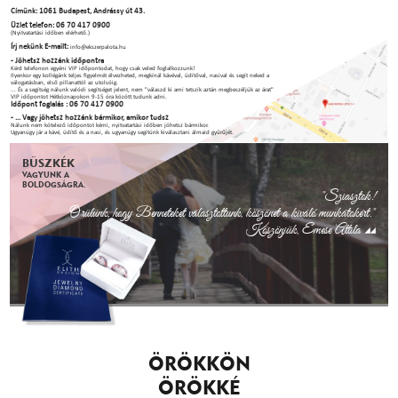
Címünk: 1061 Budapest, Andrássy út 43.
Üzlet telefon: 06 70 417 0900
(Nyitvatartási időben elérhető.)
Írj nekünk E-mailt:
info@ekszerpalota.hu
- Jöhetsz hozzánk időpontra
Kérd telefonon egyéni VIP időpontodat, hogy csak veled foglalkozzunk!
Ilyenkor egy kollégánk teljes figyelmét élvezheted, megkínál kávéval, üdítőval, nasival és segít neked a
válogatásban, első pillanattól az utolsóig.
... És a segítség nálunk valódi segítséget jelent, nem "válaszd ki ami tetszik aztán megbeszéljük az árat"
VIP időpontot Hétköznapokon 9-15 óra között tudunk adni.
Időpont foglalás : 06 70 417 0900
- ... Vagy jöhetsz hozzánk bármikor, amikor tudsz
Nálunk nem kötelező időpontot kérni, nyitvatartási időben jöhetsz bármikor.
Ugyanúgy jár a kávé, üdítő és a nasi, és ugyanúgy segítünk kiválasztani álmaid gyűrűjét.
BÜSZKÉK
VAGYUNK A
BOLDOGSÁGRA.
"Sziasztok!
Örülünk, hogy Benneteket választottunk, köszönet a kiváló munkátokért."
Köszönjük, Emese Attila
ÖRÖKKÖN
ÖRÖKKÉ