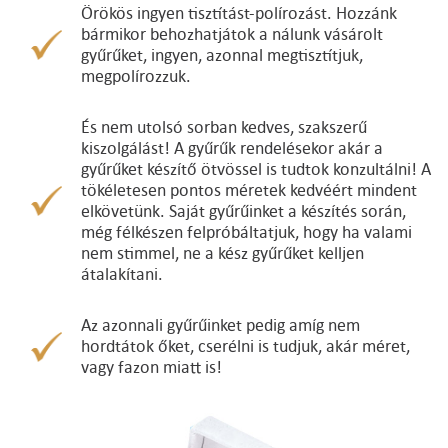
Örökös ingyen tisztítást-polírozást. Hozzánk
bármikor behozhatjátok a nálunk vásárolt
gyűrűket, ingyen, azonnal megtisztítjuk,
megpolírozzuk.
És nem utolsó sorban kedves, szakszerű
kiszolgálást! A gyűrűk rendelésekor akár a
gyűrűket készítő ötvössel is tudtok konzultálni! A
tökéletesen pontos méretek kedvéért mindent
elkövetünk. Saját gyűrűinket a készítés során,
még félkészen felpróbáltatjuk, hogy ha valami
nem stimmel, ne a kész gyűrűket kelljen
átalakítani.
Az azonnali gyűrűinket pedig amíg nem
hordtátok őket, cserélni is tudjuk, akár méret,
vagy fazon miatt is!