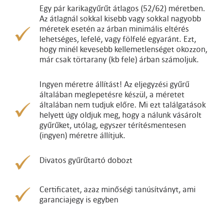
Egy pár karikagyűrűt átlagos (52/62) méretben.
Az átlagnál sokkal kisebb vagy sokkal nagyobb
méretek esetén az árban minimális eltérés
lehetséges, lefelé, vagy fölfelé egyaránt. Ezt,
hogy minél kevesebb kellemetlenséget okozzon,
már csak törtarany (kb fele) árban számoljuk.
Ingyen méretre állítást! Az eljegyzési gyűrű
általában meglepetésre készül, a méretet
általában nem tudjuk előre. Mi ezt találgatások
helyett úgy oldjuk meg, hogy a nálunk vásárolt
gyűrűket, utólag, egyszer térítésmentesen
(ingyen) méretre állítjuk.
Divatos gyűrűtartó dobozt
Certificatet, azaz minőségi tanúsítványt, ami
garanciajegy is egyben