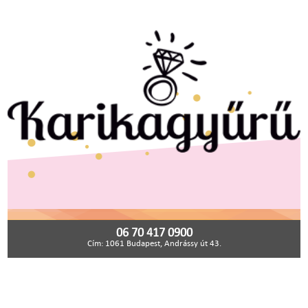
06 70 417 0900
Cím: 1061 Budapest, Andrássy út 43.