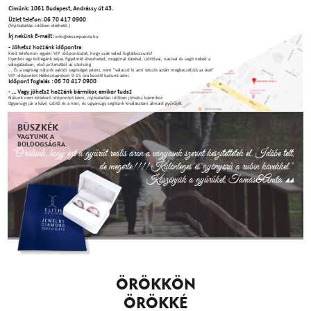
Címünk: 1061 Budapest, Andrássy út 43.
Üzlet telefon: 06 70 417 0900
(Nyitvatartási időben elérhető.)
Írj nekünk E-mailt:
info@ekszerpalota.hu
- Jöhetsz hozzánk időpontra
Kérd telefonon egyéni VIP időpontodat, hogy csak veled foglalkozzunk!
Ilyenkor egy kollégánk teljes figyelmét élvezheted, megkínál kávéval, üdítőval, nasival és segít neked a
válogatásban, első pillanattól az utolsóig.
... És a segítség nálunk valódi segítséget jelent, nem "válaszd ki ami tetszik aztán megbeszéljük az árat"
VIP időpontot Hétköznapokon 9-15 óra között tudunk adni.
Időpont foglalás : 06 70 417 0900
- ... Vagy jöhetsz hozzánk bármikor, amikor tudsz
Nálunk nem kötelező időpontot kérni, nyitvatartási időben jöhetsz bármikor.
Ugyanúgy jár a kávé, üdítő és a nasi, és ugyanúgy segítünk kiválasztani álmaid gyűrűjét.
BÜSZKÉK
VAGYUNK A
BOLDOGSÁGRA.
"Örülünk, hogy ezt a gyűrűt reális áron a vágyaink szerint készítettétek el. Időbe telt,
de megérte!!!! Különleges és gyönyörű a rubin kövekkel."
Köszönjük a gyűrűket, Tamás&Anita
ÖRÖKKÖN
ÖRÖKKÉ