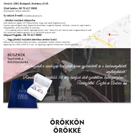
Címünk: 1061 Budapest, Andrássy út 43.
Üzlet telefon: 06 70 417 0900
(Nyitvatartási időben elérhető.)
Írj nekünk E-mailt:
info@ekszerpalota.hu
- Jöhetsz hozzánk időpontra
Kérd telefonon egyéni VIP időpontodat, hogy csak veled foglalkozzunk!
Ilyenkor egy kollégánk teljes figyelmét élvezheted, megkínál kávéval, üdítőval, nasival és segít neked a
válogatásban, első pillanattól az utolsóig.
... És a segítség nálunk valódi segítséget jelent, nem "válaszd ki ami tetszik aztán megbeszéljük az árat"
VIP időpontot Hétköznapokon 9-15 óra között tudunk adni.
Időpont foglalás : 06 70 417 0900
- ... Vagy jöhetsz hozzánk bármikor, amikor tudsz
Nálunk nem kötelező időpontot kérni, nyitvatartási időben jöhetsz bármikor.
Ugyanúgy jár a kávé, üdítő és a nasi, és ugyanúgy segítünk kiválasztani álmaid gyűrűjét.
BÜSZKÉK
VAGYUNK A
BOLDOGSÁGRA.
"Ezer köszönet a csodaszép türkizkék köves gyűrűnkért, és a kedvességetekért,
segítségetekért!
Remélem, még legalább 50 évig hordjuk őket szeretetben, boldogságban!"
Üdvözlettel: Eszter és András
ÖRÖKKÖN
ÖRÖKKÉ