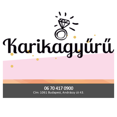
06 70 417 0900
Cím: 1061 Budapest, Andrássy út 43.