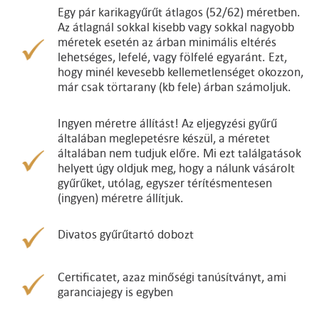
Egy pár karikagyűrűt átlagos (52/62) méretben.
Az átlagnál sokkal kisebb vagy sokkal nagyobb
méretek esetén az árban minimális eltérés
lehetséges, lefelé, vagy fölfelé egyaránt. Ezt,
hogy minél kevesebb kellemetlenséget okozzon,
már csak törtarany (kb fele) árban számoljuk.
Ingyen méretre állítást! Az eljegyzési gyűrű
általában meglepetésre készül, a méretet
általában nem tudjuk előre. Mi ezt találgatások
helyett úgy oldjuk meg, hogy a nálunk vásárolt
gyűrűket, utólag, egyszer térítésmentesen
(ingyen) méretre állítjuk.
Divatos gyűrűtartó dobozt
Certificatet, azaz minőségi tanúsítványt, ami
garanciajegy is egyben