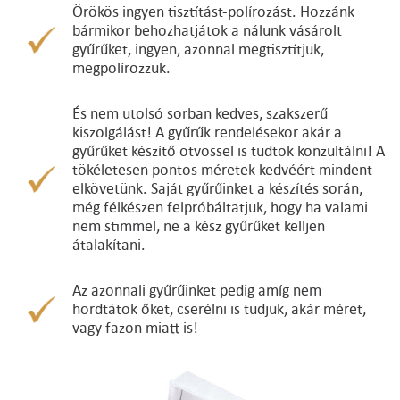
Örökös ingyen tisztítást-polírozást. Hozzánk
bármikor behozhatjátok a nálunk vásárolt
gyűrűket, ingyen, azonnal megtisztítjuk,
megpolírozzuk.
És nem utolsó sorban kedves, szakszerű
kiszolgálást! A gyűrűk rendelésekor akár a
gyűrűket készítő ötvössel is tudtok konzultálni! A
tökéletesen pontos méretek kedvéért mindent
elkövetünk. Saját gyűrűinket a készítés során,
még félkészen felpróbáltatjuk, hogy ha valami
nem stimmel, ne a kész gyűrűket kelljen
átalakítani.
Az azonnali gyűrűinket pedig amíg nem
hordtátok őket, cserélni is tudjuk, akár méret,
vagy fazon miatt is!