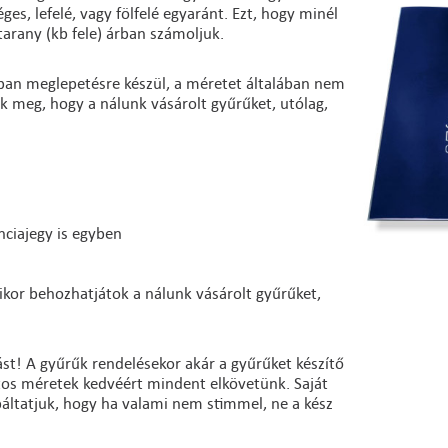
es, lefelé, vagy fölfelé egyaránt. Ezt, hogy minél
arany (kb fele) árban számoljuk.
lában meglepetésre készül, a méretet általában nem
uk meg, hogy a nálunk vásárolt gyűrűket, utólag,
.
nciajegy is egyben
ikor behozhatjátok a nálunk vásárolt gyűrűket,
st! A gyűrűk rendelésekor akár a gyűrűket készítő
ntos méretek kedvéért mindent elkövetünk. Saját
báltatjuk, hogy ha valami nem stimmel, ne a kész