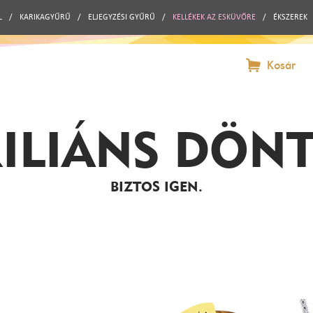
L
/
KARIKAGYŰRŰ
/
ELJEGYZÉSI GYŰRŰ
/
KELLÉKEK AZ ESKÜVŐRE
/
ÉKSZEREK
Kosár
ILIÁNS DÖN
BIZTOS IGEN.