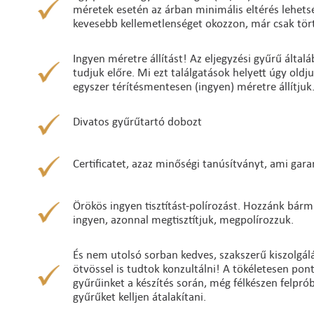
méretek esetén az árban minimális eltérés lehetség
kevesebb kellemetlenséget okozzon, már csak tört
Ingyen méretre állítást! Az eljegyzési gyűrű álta
tudjuk előre. Mi ezt találgatások helyett úgy oldj
egyszer térítésmentesen (ingyen) méretre állítjuk
Divatos gyűrűtartó dobozt
Certificatet, azaz minőségi tanúsítványt, ami gara
Örökös ingyen tisztítást-polírozást. Hozzánk bárm
ingyen, azonnal megtisztítjuk, megpolírozzuk.
És nem utolsó sorban kedves, szakszerű kiszolgálá
ötvössel is tudtok konzultálni! A tökéletesen po
gyűrűinket a készítés során, még félkészen felpró
gyűrűket kelljen átalakítani.