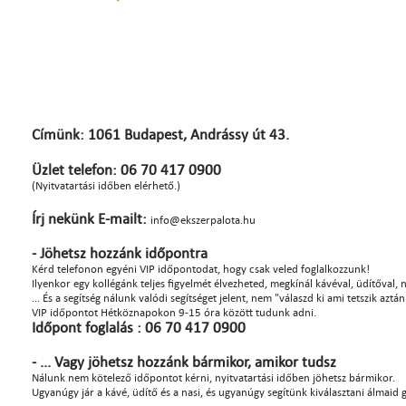
Címünk: 1061 Budapest, Andrássy út 43.
Üzlet telefon: 06 70 417 0900
(Nyitvatartási időben elérhető.)
Írj nekünk E-mailt:
info@ekszerpalota.hu
- Jöhetsz hozzánk időpontra
Kérd telefonon egyéni VIP időpontodat, hogy csak veled foglalkozzunk!
Ilyenkor egy kollégánk teljes figyelmét élvezheted, megkínál kávéval, üdítőval, na
... És a segítség nálunk valódi segítséget jelent, nem "válaszd ki ami tetszik azt
VIP időpontot Hétköznapokon 9-15 óra között tudunk adni.
Időpont foglalás : 06 70 417 0900
- ... Vagy jöhetsz hozzánk bármikor, amikor tudsz
Nálunk nem kötelező időpontot kérni, nyitvatartási időben jöhetsz bármikor.
Ugyanúgy jár a kávé, üdítő és a nasi, és ugyanúgy segítünk kiválasztani álmaid 