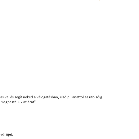
sival és segít neked a válogatásban, első pillanattól az utolsóig.
án megbeszéljük az árat"
gyűrűjét.