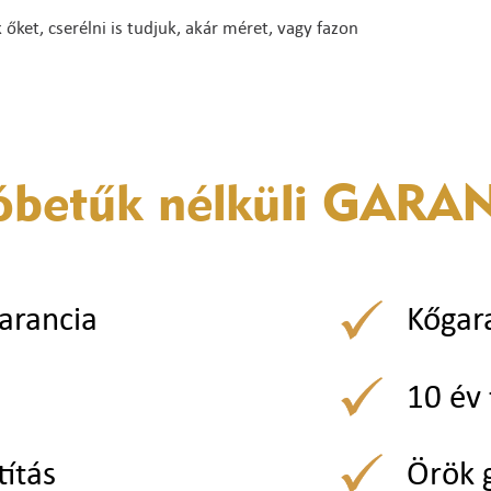
ket, cserélni is tudjuk, akár méret, vagy fazon
óbetűk nélküli
GARAN
arancia
Kőgar
10 év 
títás
Örök 