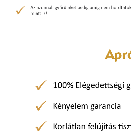
Az azonnali gyűrűinket pedig amíg nem hordtátok ő
miatt is!
Apr
100% Elégedettségi g
Kényelem garancia
Korlátlan felújítás tisz