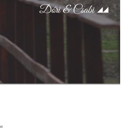
Dóri & Csabi
st