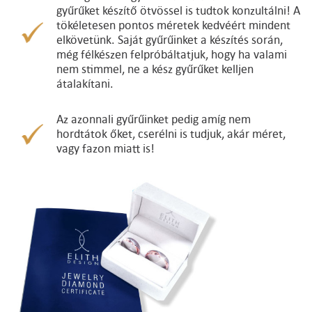
gyűrűket készítő ötvössel is tudtok konzultálni! A
tökéletesen pontos méretek kedvéért mindent
elkövetünk. Saját gyűrűinket a készítés során,
még félkészen felpróbáltatjuk, hogy ha valami
nem stimmel, ne a kész gyűrűket kelljen
átalakítani.
Az azonnali gyűrűinket pedig amíg nem
hordtátok őket, cserélni is tudjuk, akár méret,
vagy fazon miatt is!