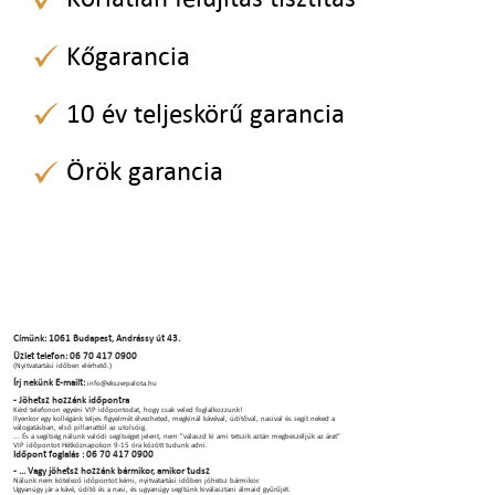
Kőgarancia
10 év teljeskörű garancia
Örök garancia
Címünk: 1061 Budapest, Andrássy út 43.
Üzlet telefon: 06 70 417 0900
(Nyitvatartási időben elérhető.)
Írj nekünk E-mailt:
info@ekszerpalota.hu
- Jöhetsz hozzánk időpontra
Kérd telefonon egyéni VIP időpontodat, hogy csak veled foglalkozzunk!
Ilyenkor egy kollégánk teljes figyelmét élvezheted, megkínál kávéval, üdítőval, nasival és segít neked a
válogatásban, első pillanattól az utolsóig.
... És a segítség nálunk valódi segítséget jelent, nem "válaszd ki ami tetszik aztán megbeszéljük az árat"
VIP időpontot Hétköznapokon 9-15 óra között tudunk adni.
Időpont foglalás : 06 70 417 0900
- ... Vagy jöhetsz hozzánk bármikor, amikor tudsz
Nálunk nem kötelező időpontot kérni, nyitvatartási időben jöhetsz bármikor.
Ugyanúgy jár a kávé, üdítő és a nasi, és ugyanúgy segítünk kiválasztani álmaid gyűrűjét.