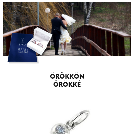
BÜSZKÉK
VAGYUNK A
BOLDOGSÁGRA.
ÖRÖKKÖN
ÖRÖKKÉ