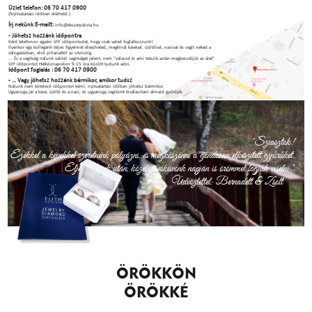
Üzlet telefon: 06 70 417 0900
(Nyitvatartási időben elérhető.)
Írj nekünk E-mailt:
info@ekszerpalota.hu
- Jöhetsz hozzánk időpontra
Kérd telefonon egyéni VIP időpontodat, hogy csak veled foglalkozzunk!
Ilyenkor egy kollégánk teljes figyelmét élvezheted, megkínál kávéval, üdítőval, nasival és segít neked a
válogatásban, első pillanattól az utolsóig.
... És a segítség nálunk valódi segítséget jelent, nem "válaszd ki ami tetszik aztán megbeszéljük az árat"
VIP időpontot Hétköznapokon 9-15 óra között tudunk adni.
Időpont foglalás : 06 70 417 0900
- ... Vagy jöhetsz hozzánk bármikor, amikor tudsz
Nálunk nem kötelező időpontot kérni, nyitvatartási időben jöhetsz bármikor.
Ugyanúgy jár a kávé, üdítő és a nasi, és ugyanúgy segítünk kiválasztani álmaid gyűrűjét.
BÜSZKÉK
VAGYUNK A
BOLDOGSÁGRA.
"Sziasztok!
Ezekkel a képekkel szeretnénk pályázni, és megköszönni a gondosan elkészített gyűrűket.
Eljegyzésünk után, közelgő esküvőnk napján is örömmel fogjuk viselni."
Üdvözlettel: Bernadett & Zsolt
ÖRÖKKÖN
ÖRÖKKÉ