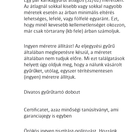
Egy pár karikagyűrűt átlagos (52/62) méretben.
Az átlagnál sokkal kisebb vagy sokkal nagyobb
méretek esetén az árban minimális eltérés
lehetséges, lefelé, vagy fölfelé egyaránt. Ezt,
hogy minél kevesebb kellemetlenséget okozzon,
már csak törtarany (kb fele) árban számoljuk.
Ingyen méretre állítást! Az eljegyzési gyűrű
általában meglepetésre készül, a méretet
általában nem tudjuk előre. Mi ezt találgatások
helyett úgy oldjuk meg, hogy a nálunk vásárolt
gyűrűket, utólag, egyszer térítésmentesen
(ingyen) méretre állítjuk.
Divatos gyűrűtartó dobozt
Certificatet, azaz minőségi tanúsítványt, ami
garanciajegy is egyben
Örökös ingyen tisztítást-polírozást. Hozzánk