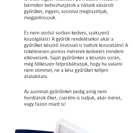
bármikor behozhatjátok a nálunk vásárolt
gyűrűket, ingyen, azonnal megtisztítjuk,
megpolírozzuk.
És nem utolsó sorban kedves, szakszerű
kiszolgálást! A gyűrűk rendelésekor akár a
gyűrűket készítő ötvössel is tudtok konzultálni! A
tökéletesen pontos méretek kedvéért mindent
elkövetünk. Saját gyűrűinket a készítés során,
még félkészen felpróbáltatjuk, hogy ha valami
nem stimmel, ne a kész gyűrűket kelljen
átalakítani.
Az azonnali gyűrűinket pedig amíg nem
hordtátok őket, cserélni is tudjuk, akár méret,
vagy fazon miatt is!