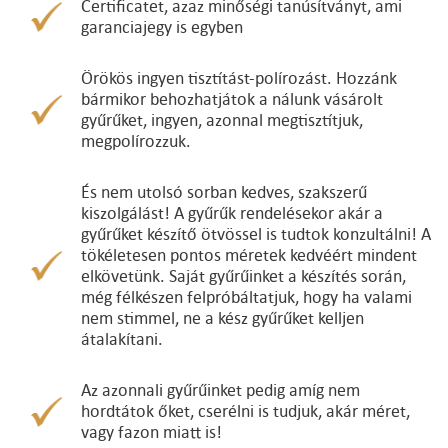
Certificatet, azaz minőségi tanúsítványt, ami
garanciajegy is egyben
Örökös ingyen tisztítást-polírozást. Hozzánk
bármikor behozhatjátok a nálunk vásárolt
gyűrűket, ingyen, azonnal megtisztítjuk,
megpolírozzuk.
És nem utolsó sorban kedves, szakszerű
kiszolgálást! A gyűrűk rendelésekor akár a
gyűrűket készítő ötvössel is tudtok konzultálni! A
tökéletesen pontos méretek kedvéért mindent
elkövetünk. Saját gyűrűinket a készítés során,
még félkészen felpróbáltatjuk, hogy ha valami
nem stimmel, ne a kész gyűrűket kelljen
átalakítani.
Az azonnali gyűrűinket pedig amíg nem
hordtátok őket, cserélni is tudjuk, akár méret,
vagy fazon miatt is!