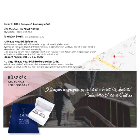
Címünk: 1061 Budapest, Andrássy út 43.
Üzlet telefon: 06 70 417 0900
(Nyitvatartási időben elérhető.)
Írj nekünk E-mailt:
info@ekszerpalota.hu
- Jöhetsz hozzánk időpontra
Kérd telefonon egyéni VIP időpontodat, hogy csak veled foglalkozzunk!
Ilyenkor egy kollégánk teljes figyelmét élvezheted, megkínál kávéval, üdítőval, nasival és segít neked a
válogatásban, első pillanattól az utolsóig.
... És a segítség nálunk valódi segítséget jelent, nem "válaszd ki ami tetszik aztán megbeszéljük az árat"
VIP időpontot Hétköznapokon 9-15 óra között tudunk adni.
Időpont foglalás : 06 70 417 0900
- ... Vagy jöhetsz hozzánk bármikor, amikor tudsz
Nálunk nem kötelező időpontot kérni, nyitvatartási időben jöhetsz bármikor.
Ugyanúgy jár a kávé, üdítő és a nasi, és ugyanúgy segítünk kiválasztani álmaid gyűrűjét.
BÜSZKÉK
VAGYUNK A
BOLDOGSÁGRA.
"Köszönjük a gyönyörű gyűrűket és a baráti kiszolgálást!"
Üdvözlettel: Péter és Edit