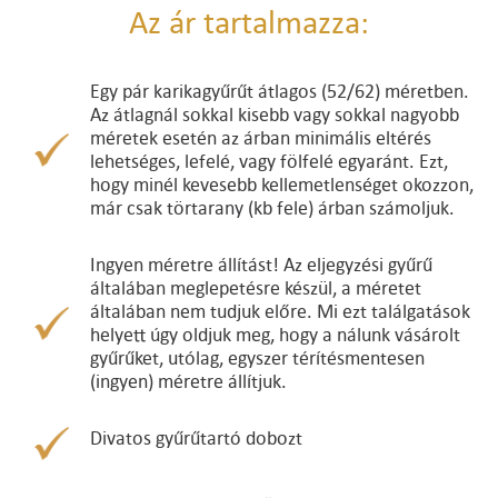
Az ár tartalmazza:
Egy pár karikagyűrűt átlagos (52/62) méretben.
Az átlagnál sokkal kisebb vagy sokkal nagyobb
méretek esetén az árban minimális eltérés
lehetséges, lefelé, vagy fölfelé egyaránt. Ezt,
hogy minél kevesebb kellemetlenséget okozzon,
már csak törtarany (kb fele) árban számoljuk.
Ingyen méretre állítást! Az eljegyzési gyűrű
általában meglepetésre készül, a méretet
általában nem tudjuk előre. Mi ezt találgatások
helyett úgy oldjuk meg, hogy a nálunk vásárolt
gyűrűket, utólag, egyszer térítésmentesen
(ingyen) méretre állítjuk.
Divatos gyűrűtartó dobozt