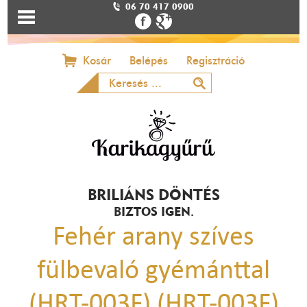
06 70 417 0900
Kosár
Belépés
Regisztráció
BRILIÁNS DÖNTÉS
BIZTOS IGEN.
Fehér arany szíves
fülbevaló gyémánttal
(HRT-003F) (HRT-003F)