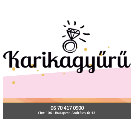
06 70 417 0900
Cím: 1061 Budapest, Andrássy út 43.