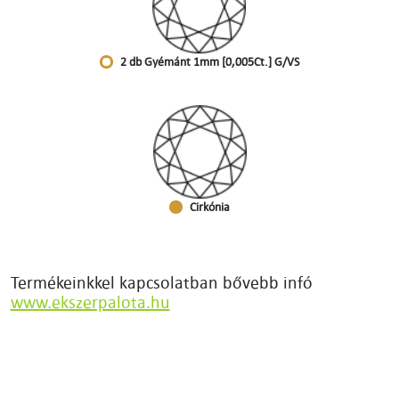
2 db Gyémánt 1mm [0,005Ct.] G/VS
Cirkónia
Termékeinkkel kapcsolatban bővebb infó
www.ekszerpalota.hu