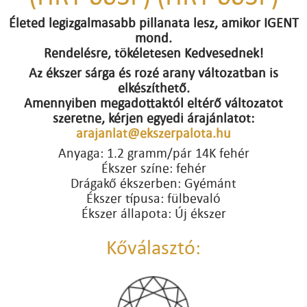
Életed legizgalmasabb pillanata lesz, amikor IGENT
mond.
Rendelésre, tökéletesen Kedvesednek!
Az ékszer sárga és rozé arany változatban is
elkészíthető.
Amennyiben megadottaktól eltérő változatot
szeretne, kérjen egyedi árajánlatot:
arajanlat@ekszerpalota.hu
Anyaga: 1.2 gramm/pár 14K fehér
Ékszer színe: fehér
Drágakő ékszerben: Gyémánt
Ékszer típusa: fülbevaló
Ékszer állapota: Új ékszer
Kőválasztó: