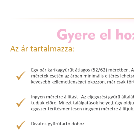
Gyere el ho
Az ár tartalmazza:
Egy pár karikagyűrűt átlagos (52/62) méretben. A
méretek esetén az árban minimális eltérés lehetség
kevesebb kellemetlenséget okozzon, már csak tört
Ingyen méretre állítást! Az eljegyzési gyűrű álta
tudjuk előre. Mi ezt találgatások helyett úgy oldj
egyszer térítésmentesen (ingyen) méretre állítjuk
Divatos gyűrűtartó dobozt