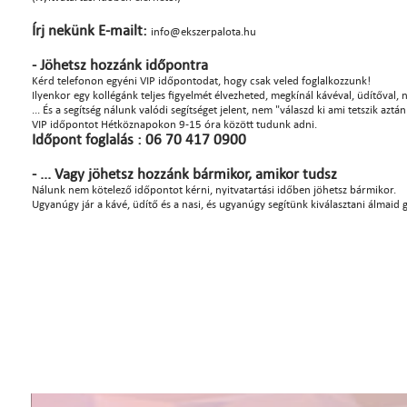
Írj nekünk E-mailt:
info@ekszerpalota.hu
- Jöhetsz hozzánk időpontra
Kérd telefonon egyéni VIP időpontodat, hogy csak veled foglalkozzunk!
Ilyenkor egy kollégánk teljes figyelmét élvezheted, megkínál kávéval, üdítőval, na
... És a segítség nálunk valódi segítséget jelent, nem "válaszd ki ami tetszik azt
VIP időpontot Hétköznapokon 9-15 óra között tudunk adni.
Időpont foglalás : 06 70 417 0900
- ... Vagy jöhetsz hozzánk bármikor, amikor tudsz
Nálunk nem kötelező időpontot kérni, nyitvatartási időben jöhetsz bármikor.
Ugyanúgy jár a kávé, üdítő és a nasi, és ugyanúgy segítünk kiválasztani álmaid 