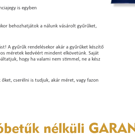
nciajegy is egyben
ikor behozhatjátok a nálunk vásárolt gyűrűket,
st! A gyűrűk rendelésekor akár a gyűrűket készítő
ntos méretek kedvéért mindent elkövetünk. Saját
báltatjuk, hogy ha valami nem stimmel, ne a kész
ket, cserélni is tudjuk, akár méret, vagy fazon
óbetűk nélküli
GARAN