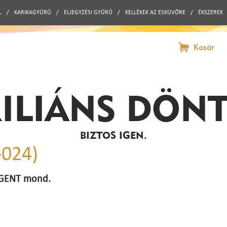
L
/
KARIKAGYŰRŰ
/
ELJEGYZÉSI GYŰRŰ
/
KELLÉKEK AZ ESKÜVŐRE
/
ÉKSZEREK
Kosár
ILIÁNS DÖN
BIZTOS IGEN.
-024)
 IGENT mond.