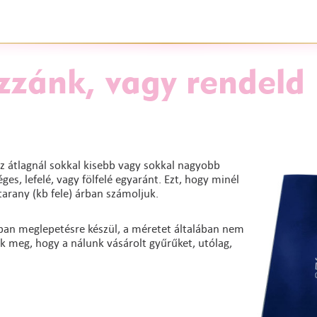
zzánk, vagy rendeld
z átlagnál sokkal kisebb vagy sokkal nagyobb
es, lefelé, vagy fölfelé egyaránt. Ezt, hogy minél
arany (kb fele) árban számoljuk.
lában meglepetésre készül, a méretet általában nem
uk meg, hogy a nálunk vásárolt gyűrűket, utólag,
.