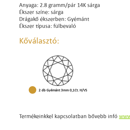
Anyaga: 2.8 gramm/pár 14K sárga
Ékszer színe: sárga
Drágakő ékszerben: Gyémánt
Ékszer típusa: fülbevaló
Kőválasztó:
2 db Gyémánt 3mm 0,1Ct. H/VS
Termékeinkkel kapcsolatban bővebb infó
www.