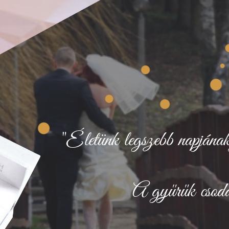
"Életünk legszebb napjának
A gyűrűk csodas