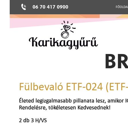
06 70 417 0900
FŐOLDA
BR
Fülbevaló ETF-024 (ETF
Életed legizgalmasabb pillanata lesz, amikor
Rendelésre, tökéletesen Kedvesednek!
2 db 3 H/VS