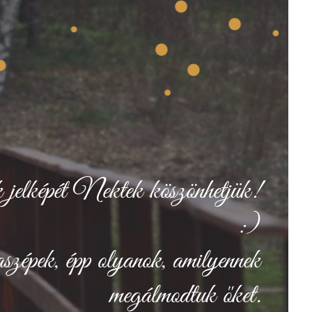
 jelképét Nektek köszönhetjük!
:)
zépek, épp olyanok, amilyennek
megálmodtuk őket.