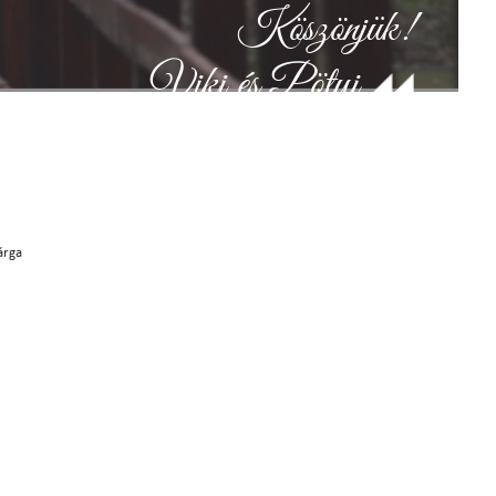
Köszönjük!
Viki és Pötyi
árga