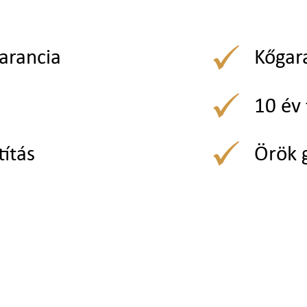
arancia
Kőgar
10 év 
títás
Örök 