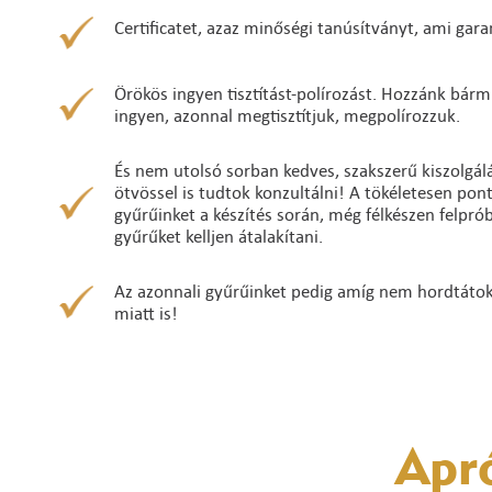
Certificatet, azaz minőségi tanúsítványt, ami gara
Örökös ingyen tisztítást-polírozást. Hozzánk bárm
ingyen, azonnal megtisztítjuk, megpolírozzuk.
És nem utolsó sorban kedves, szakszerű kiszolgálá
ötvössel is tudtok konzultálni! A tökéletesen po
gyűrűinket a készítés során, még félkészen felpró
gyűrűket kelljen átalakítani.
Az azonnali gyűrűinket pedig amíg nem hordtátok ő
miatt is!
Apr