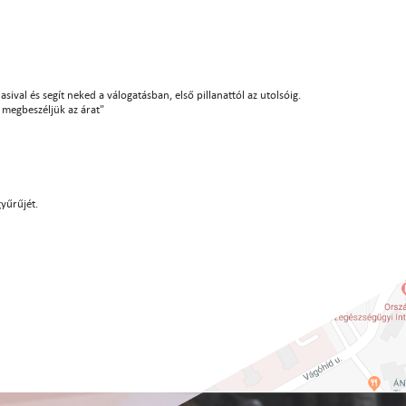
sival és segít neked a válogatásban, első pillanattól az utolsóig.
án megbeszéljük az árat"
gyűrűjét.