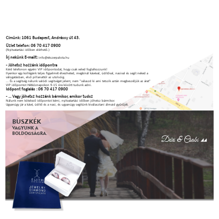
Címünk: 1061 Budapest, Andrássy út 43.
Üzlet telefon: 06 70 417 0900
(Nyitvatartási időben elérhető.)
Írj nekünk E-mailt:
info@ekszerpalota.hu
- Jöhetsz hozzánk időpontra
Kérd telefonon egyéni VIP időpontodat, hogy csak veled foglalkozzunk!
Ilyenkor egy kollégánk teljes figyelmét élvezheted, megkínál kávéval, üdítőval, nasival és segít neked a
válogatásban, első pillanattól az utolsóig.
... És a segítség nálunk valódi segítséget jelent, nem "válaszd ki ami tetszik aztán megbeszéljük az árat"
VIP időpontot Hétköznapokon 9-15 óra között tudunk adni.
Időpont foglalás : 06 70 417 0900
- ... Vagy jöhetsz hozzánk bármikor, amikor tudsz
Nálunk nem kötelező időpontot kérni, nyitvatartási időben jöhetsz bármikor.
Ugyanúgy jár a kávé, üdítő és a nasi, és ugyanúgy segítünk kiválasztani álmaid gyűrűjét.
BÜSZKÉK
VAGYUNK A
BOLDOGSÁGRA.
Dóri & Csabi