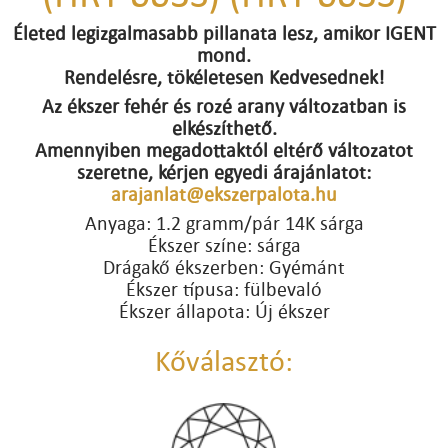
Életed legizgalmasabb pillanata lesz, amikor IGENT
mond.
Rendelésre, tökéletesen Kedvesednek!
Az ékszer fehér és rozé arany változatban is
elkészíthető.
Amennyiben megadottaktól eltérő változatot
szeretne, kérjen egyedi árajánlatot:
arajanlat@ekszerpalota.hu
Anyaga: 1.2 gramm/pár 14K sárga
Ékszer színe: sárga
Drágakő ékszerben: Gyémánt
Ékszer típusa: fülbevaló
Ékszer állapota: Új ékszer
Kőválasztó: