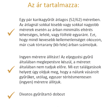
Az ár tartalmazza:
Egy pár karikagyűrűt átlagos (52/62) méretben.
Az átlagnál sokkal kisebb vagy sokkal nagyobb
méretek esetén az árban minimális eltérés
lehetséges, lefelé, vagy fölfelé egyaránt. Ezt,
hogy minél kevesebb kellemetlenséget okozzon,
már csak törtarany (kb fele) árban számoljuk.
Ingyen méretre állítást! Az eljegyzési gyűrű
általában meglepetésre készül, a méretet
általában nem tudjuk előre. Mi ezt találgatások
helyett úgy oldjuk meg, hogy a nálunk vásárolt
gyűrűket, utólag, egyszer térítésmentesen
(ingyen) méretre állítjuk.
Divatos gyűrűtartó dobozt