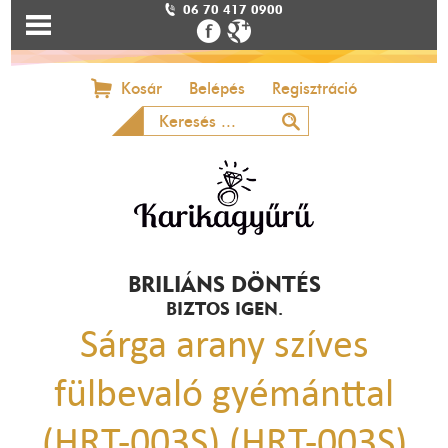
06 70 417 0900
Kosár
Belépés
Regisztráció
BRILIÁNS DÖNTÉS
BIZTOS IGEN.
Sárga arany szíves
fülbevaló gyémánttal
(HRT-003S) (HRT-003S)