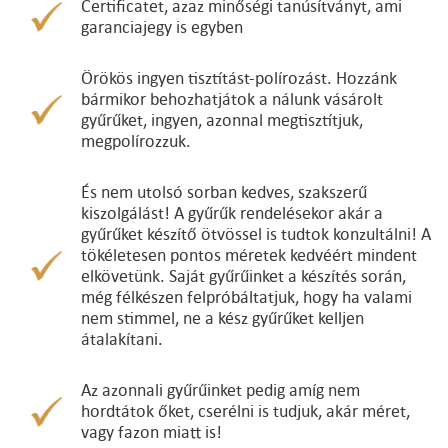
Certificatet, azaz minőségi tanúsítványt, ami
garanciajegy is egyben
Örökös ingyen tisztítást-polírozást. Hozzánk
bármikor behozhatjátok a nálunk vásárolt
gyűrűket, ingyen, azonnal megtisztítjuk,
megpolírozzuk.
És nem utolsó sorban kedves, szakszerű
kiszolgálást! A gyűrűk rendelésekor akár a
gyűrűket készítő ötvössel is tudtok konzultálni! A
tökéletesen pontos méretek kedvéért mindent
elkövetünk. Saját gyűrűinket a készítés során,
még félkészen felpróbáltatjuk, hogy ha valami
nem stimmel, ne a kész gyűrűket kelljen
átalakítani.
Az azonnali gyűrűinket pedig amíg nem
hordtátok őket, cserélni is tudjuk, akár méret,
vagy fazon miatt is!