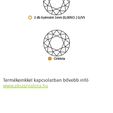
2 db Gyémánt 1mm [0,005Ct.] G/VS
Cirkónia
Termékeinkkel kapcsolatban bővebb infó
www.ekszerpalota.hu