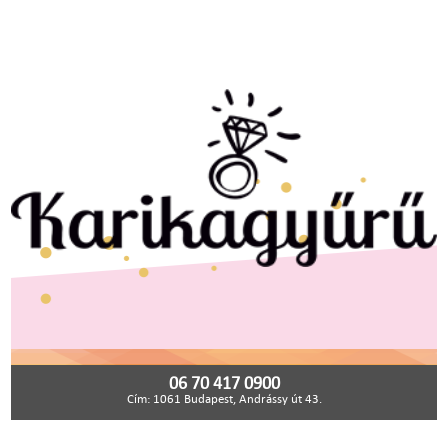
06 70 417 0900
Cím: 1061 Budapest, Andrássy út 43.