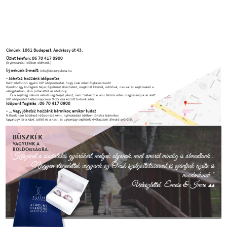
Címünk: 1061 Budapest, Andrássy út 43.
Üzlet telefon: 06 70 417 0900
(Nyitvatartási időben elérhető.)
Írj nekünk E-mailt:
info@ekszerpalota.hu
- Jöhetsz hozzánk időpontra
Kérd telefonon egyéni VIP időpontodat, hogy csak veled foglalkozzunk!
Ilyenkor egy kollégánk teljes figyelmét élvezheted, megkínál kávéval, üdítőval, nasival és segít neked a
válogatásban, első pillanattól az utolsóig.
... És a segítség nálunk valódi segítséget jelent, nem "válaszd ki ami tetszik aztán megbeszéljük az árat"
VIP időpontot Hétköznapokon 9-15 óra között tudunk adni.
Időpont foglalás : 06 70 417 0900
- ... Vagy jöhetsz hozzánk bármikor, amikor tudsz
Nálunk nem kötelező időpontot kérni, nyitvatartási időben jöhetsz bármikor.
Ugyanúgy jár a kávé, üdítő és a nasi, és ugyanúgy segítünk kiválasztani álmaid gyűrűjét.
BÜSZKÉK
VAGYUNK A
BOLDOGSÁGRA.
"Köszönet a csodálatos gyűrűkért, melyek olyanok, mint amiről mindig is álmodtunk...
Nagyon elégedettek vagyunk az Önök szolgáltatásaival és ajánljuk azóta is
mindenkinek."
Üdvözlettel: Emese & Imre