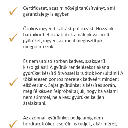
Certificatet, azaz minőségi tanúsítványt, ami
garanciajegy is egyben
Örökös ingyen tisztítást-polírozást. Hozzánk
bármikor behozhatjátok a nálunk vásárolt
gyűrűket, ingyen, azonnal megtisztítjuk,
megpolírozzuk.
És nem utolsó sorban kedves, szakszerű
kiszolgálást! A gyűrűk rendelésekor akár a
gyűrűket készítő ötvössel is tudtok konzultálni! A
tökéletesen pontos méretek kedvéért mindent
elkövetünk. Saját gyűrűinket a készítés során,
még félkészen felpróbáltatjuk, hogy ha valami
nem stimmel, ne a kész gyűrűket kelljen
átalakítani.
Az azonnali gyűrűinket pedig amíg nem
hordtátok őket, cserélni is tudjuk, akár méret,