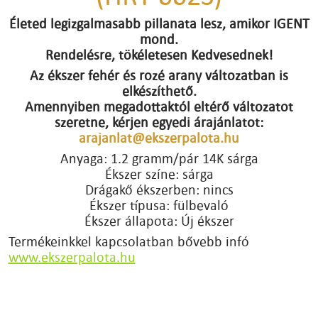
Életed legizgalmasabb pillanata lesz, amikor IGENT
mond.
Rendelésre, tökéletesen Kedvesednek!
Az ékszer fehér és rozé arany változatban is
elkészíthető.
Amennyiben megadottaktól eltérő változatot
szeretne, kérjen egyedi árajánlatot:
arajanlat@ekszerpalota.hu
Anyaga: 1.2 gramm/pár 14K sárga
Ékszer színe: sárga
Drágakő ékszerben: nincs
Ékszer típusa: fülbevaló
Ékszer állapota: Új ékszer
Termékeinkkel kapcsolatban bővebb infó
www.ekszerpalota.hu