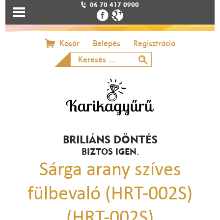
06 70 417 0900
Kosár
Belépés
Regisztráció
BRILIÁNS DÖNTÉS
BIZTOS IGEN.
Sárga arany szíves
fülbevaló (HRT-002S)
(HRT-002S)