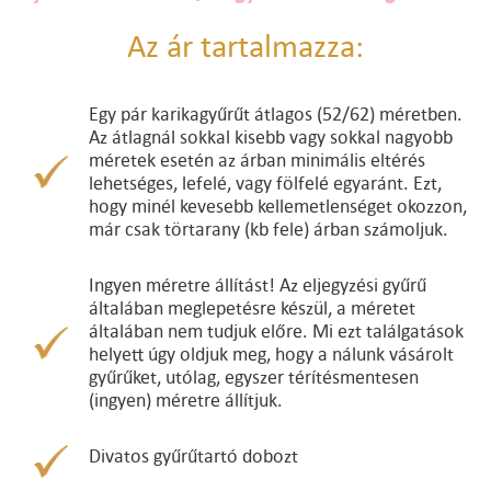
Az ár tartalmazza:
Egy pár karikagyűrűt átlagos (52/62) méretben.
Az átlagnál sokkal kisebb vagy sokkal nagyobb
méretek esetén az árban minimális eltérés
lehetséges, lefelé, vagy fölfelé egyaránt. Ezt,
hogy minél kevesebb kellemetlenséget okozzon,
már csak törtarany (kb fele) árban számoljuk.
Ingyen méretre állítást! Az eljegyzési gyűrű
általában meglepetésre készül, a méretet
általában nem tudjuk előre. Mi ezt találgatások
helyett úgy oldjuk meg, hogy a nálunk vásárolt
gyűrűket, utólag, egyszer térítésmentesen
(ingyen) méretre állítjuk.
Divatos gyűrűtartó dobozt