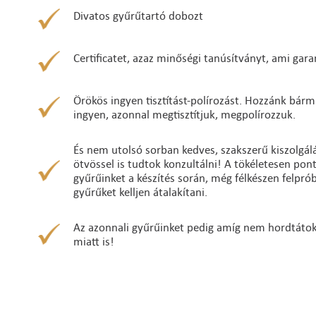
Divatos gyűrűtartó dobozt
Certificatet, azaz minőségi tanúsítványt, ami gara
Örökös ingyen tisztítást-polírozást. Hozzánk bárm
ingyen, azonnal megtisztítjuk, megpolírozzuk.
És nem utolsó sorban kedves, szakszerű kiszolgálá
ötvössel is tudtok konzultálni! A tökéletesen po
gyűrűinket a készítés során, még félkészen felpró
gyűrűket kelljen átalakítani.
Az azonnali gyűrűinket pedig amíg nem hordtátok ő
miatt is!