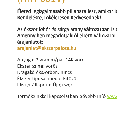
Életed legizgalmasabb pillanata lesz, amikor
Rendelésre, tökéletesen Kedvesednek!
Az ékszer fehér és sárga arany változatban is 
Amennyiben megadottaktól eltérő változatot 
árajánlatot:
arajanlat@ekszerpalota.hu
Anyaga: 2 gramm/pár 14K vörös
Ékszer színe: vörös
Drágakő ékszerben: nincs
Ékszer típusa: medál-kitűző
Ékszer állapota: Új ékszer
Termékeinkkel kapcsolatban bővebb infó
www.