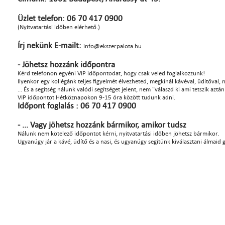
Üzlet telefon: 06 70 417 0900
(Nyitvatartási időben elérhető.)
Írj nekünk E-mailt:
info@ekszerpalota.hu
- Jöhetsz hozzánk időpontra
Kérd telefonon egyéni VIP időpontodat, hogy csak veled foglalkozzunk!
Ilyenkor egy kollégánk teljes figyelmét élvezheted, megkínál kávéval, üdítőval, na
... És a segítség nálunk valódi segítséget jelent, nem "válaszd ki ami tetszik azt
VIP időpontot Hétköznapokon 9-15 óra között tudunk adni.
Időpont foglalás : 06 70 417 0900
- ... Vagy jöhetsz hozzánk bármikor, amikor tudsz
Nálunk nem kötelező időpontot kérni, nyitvatartási időben jöhetsz bármikor.
Ugyanúgy jár a kávé, üdítő és a nasi, és ugyanúgy segítünk kiválasztani álmaid 