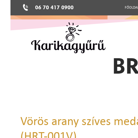
06 70 417 0900
FŐOLDA
BR
Vörös arany szíves med
(HRT-001V)