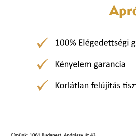
Apr
100% Elégedettségi g
Kényelem garancia
Korlátlan felújítás tisz
Címünk: 1061 Budapest, Andrássy út 43.