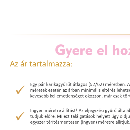
Gyere el ho
Az ár tartalmazza:
Egy pár karikagyűrűt átlagos (52/62) méretben. A
méretek esetén az árban minimális eltérés lehetség
kevesebb kellemetlenséget okozzon, már csak tört
Ingyen méretre állítást! Az eljegyzési gyűrű álta
tudjuk előre. Mi ezt találgatások helyett úgy oldj
egyszer térítésmentesen (ingyen) méretre állítjuk