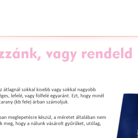
zzánk, vagy rendeld
z átlagnál sokkal kisebb vagy sokkal nagyobb
es, lefelé, vagy fölfelé egyaránt. Ezt, hogy minél
arany (kb fele) árban számoljuk.
lában meglepetésre készül, a méretet általában nem
uk meg, hogy a nálunk vásárolt gyűrűket, utólag,
.