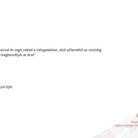
sival és segít neked a válogatásban, első pillanattól az utolsóig.
án megbeszéljük az árat"
gyűrűjét.