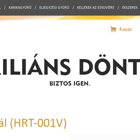
L
/
KARIKAGYŰRŰ
/
ELJEGYZÉSI GYŰRŰ
/
KELLÉKEK AZ ESKÜVŐRE
/
ÉKSZEREK
Kosár
ILIÁNS DÖN
BIZTOS IGEN.
ál (HRT-001V)